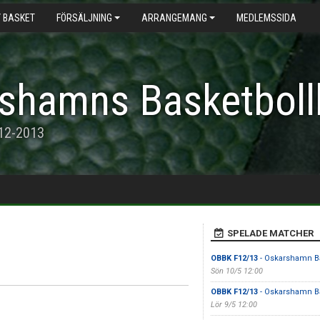
 BASKET
FÖRSÄLJNING
ARRANGEMANG
MEDLEMSSIDA
shamns Basketboll
012-2013
SPELADE MATCHER
OBBK F12/13
- Oskarshamn B
Sön 10/5 12:00
OBBK F12/13
- Oskarshamn B
Lör 9/5 12:00