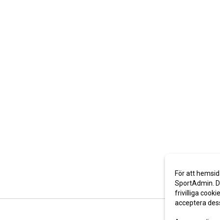
För att hemsid
SportAdmin. De
frivilliga cooki
acceptera des