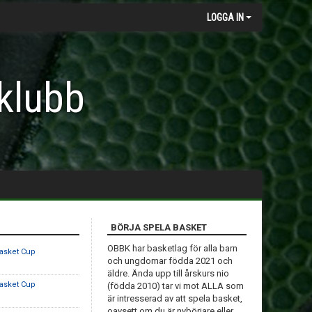
LOGGA IN
klubb
BÖRJA SPELA BASKET
OBBK har basketlag för alla barn
asket Cup
och ungdomar födda 2021 och
äldre. Ända upp till årskurs nio
asket Cup
(födda 2010) tar vi mot ALLA som
är intresserad av att spela basket,
oavsett om du är nybörjare eller