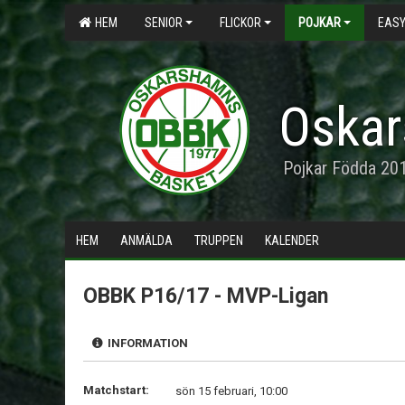
HEM
SENIOR
FLICKOR
POJKAR
EASY
Oskar
Pojkar Födda 20
HEM
ANMÄLDA
TRUPPEN
KALENDER
OBBK P16/17 - MVP-Ligan
INFORMATION
Matchstart:
sön 15 februari, 10:00