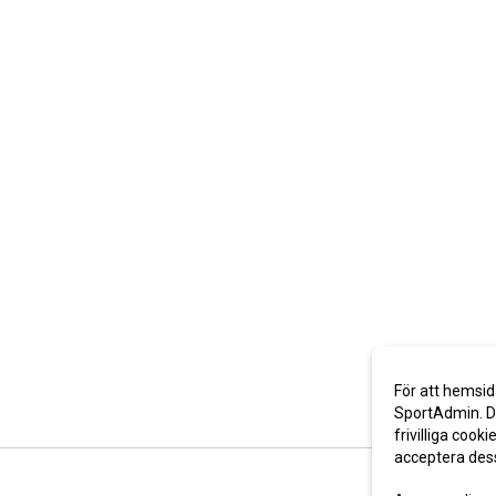
För att hemsid
SportAdmin. De
frivilliga cooki
acceptera des