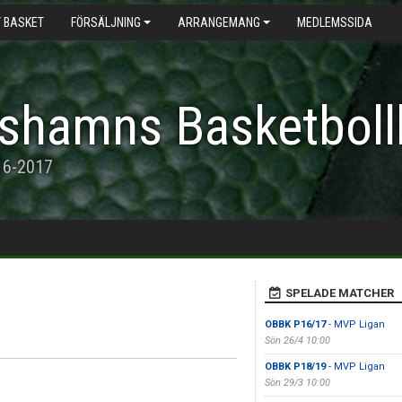
 BASKET
FÖRSÄLJNING
ARRANGEMANG
MEDLEMSSIDA
shamns Basketboll
16-2017
SPELADE MATCHER
OBBK P16/17
- MVP Ligan
Sön 26/4 10:00
OBBK P18/19
- MVP Ligan
Sön 29/3 10:00