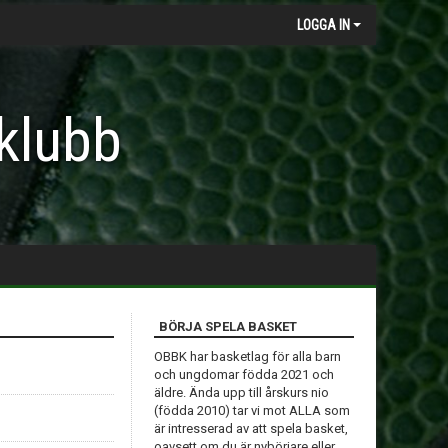
LOGGA IN
klubb
BÖRJA SPELA BASKET
OBBK har basketlag för alla barn
och ungdomar födda 2021 och
äldre. Ända upp till årskurs nio
(födda 2010) tar vi mot ALLA som
är intresserad av att spela basket,
oavsett om du är nybörjare eller