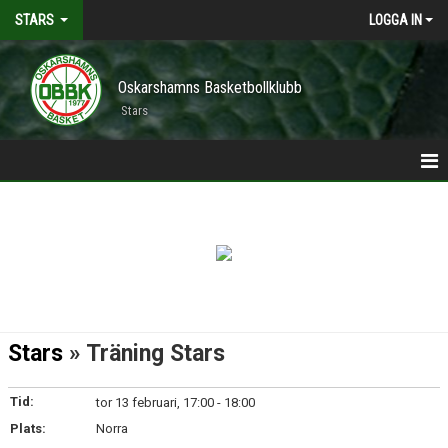
STARS
LOGGA IN
Oskarshamns Basketbollklubb
Stars
HEM
ANMÄLDA SPELARE
KALENDER
TRUPPEN
Stars
» Träning Stars
Tid:
tor 13 februari, 17:00 - 18:00
Plats:
Norra