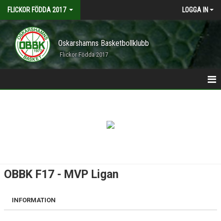
FLICKOR FÖDDA 2017
LOGGA IN
Oskarshamns Basketbollklubb
Flickor Födda 2017
HEM
NYHETER
KALENDER
MATCHER
OBBK F17 - MVP Ligan
TRUPPEN
INFORMATION
BILDGALLERI