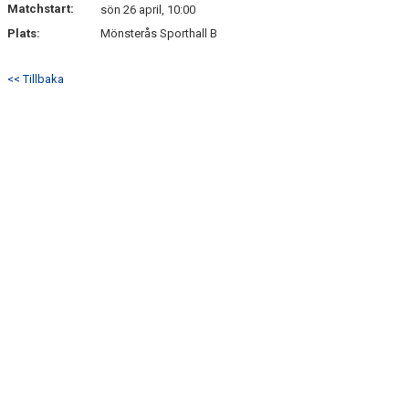
Matchstart:
DOKUMENT
sön 26 april, 10:00
Plats:
Mönsterås Sporthall B
KONTAKT
<< Tillbaka