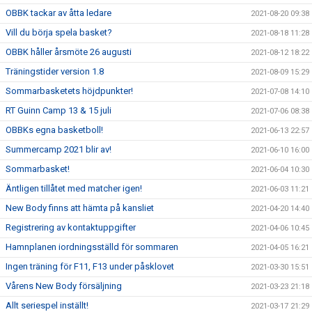
OBBK tackar av åtta ledare
2021-08-20 09:38
Vill du börja spela basket?
2021-08-18 11:28
OBBK håller årsmöte 26 augusti
2021-08-12 18:22
Träningstider version 1.8
2021-08-09 15:29
Sommarbasketets höjdpunkter!
2021-07-08 14:10
RT Guinn Camp 13 & 15 juli
2021-07-06 08:38
OBBKs egna basketboll!
2021-06-13 22:57
Summercamp 2021 blir av!
2021-06-10 16:00
Sommarbasket!
2021-06-04 10:30
Äntligen tillåtet med matcher igen!
2021-06-03 11:21
New Body finns att hämta på kansliet
2021-04-20 14:40
Registrering av kontaktuppgifter
2021-04-06 10:45
Hamnplanen iordningsställd för sommaren
2021-04-05 16:21
Ingen träning för F11, F13 under påsklovet
2021-03-30 15:51
Vårens New Body försäljning
2021-03-23 21:18
Allt seriespel inställt!
2021-03-17 21:29