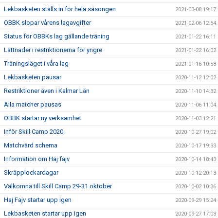
Lekbasketen ställs in för hela säsongen
2021-03-08 19:17
OBBK slopar vårens lagavgifter
2021-02-06 12:54
Status för OBBKs lag gällande träning
2021-01-22 16:11
Lättnader i restriktionerna för yngre
2021-01-22 16:02
Träningsläget i våra lag
2021-01-16 10:58
Lekbasketen pausar
2020-11-12 12:02
Restriktioner även i Kalmar Län
2020-11-10 14:32
Alla matcher pausas
2020-11-06 11:04
OBBK startar ny verksamhet
2020-11-03 12:21
Inför Skill Camp 2020
2020-10-27 19:02
Matchvärd schema
2020-10-17 19:33
Information om Haj fajv
2020-10-14 18:43
Skräpplockardagar
2020-10-12 20:13
Välkomna till Skill Camp 29-31 oktober
2020-10-02 10:36
Haj Fajv startar upp igen
2020-09-29 15:24
Lekbasketen startar upp igen
2020-09-27 17:03