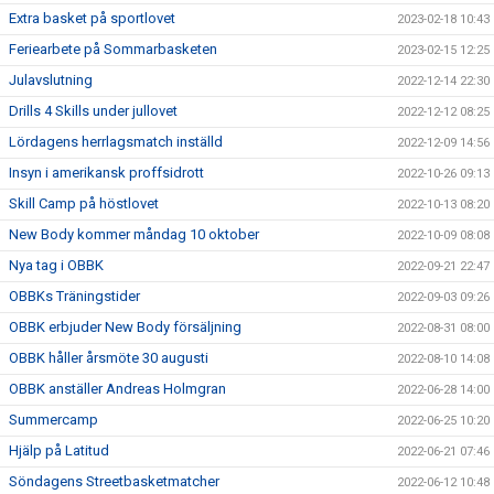
Extra basket på sportlovet
2023-02-18 10:43
Feriearbete på Sommarbasketen
2023-02-15 12:25
Julavslutning
2022-12-14 22:30
Drills 4 Skills under jullovet
2022-12-12 08:25
Lördagens herrlagsmatch inställd
2022-12-09 14:56
Insyn i amerikansk proffsidrott
2022-10-26 09:13
Skill Camp på höstlovet
2022-10-13 08:20
New Body kommer måndag 10 oktober
2022-10-09 08:08
Nya tag i OBBK
2022-09-21 22:47
OBBKs Träningstider
2022-09-03 09:26
OBBK erbjuder New Body försäljning
2022-08-31 08:00
OBBK håller årsmöte 30 augusti
2022-08-10 14:08
OBBK anställer Andreas Holmgran
2022-06-28 14:00
Summercamp
2022-06-25 10:20
Hjälp på Latitud
2022-06-21 07:46
Söndagens Streetbasketmatcher
2022-06-12 10:48