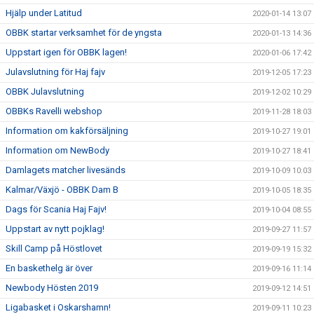
Hjälp under Latitud
2020-01-14 13:07
OBBK startar verksamhet för de yngsta
2020-01-13 14:36
Uppstart igen för OBBK lagen!
2020-01-06 17:42
Julavslutning för Haj fajv
2019-12-05 17:23
OBBK Julavslutning
2019-12-02 10:29
OBBKs Ravelli webshop
2019-11-28 18:03
Information om kakförsäljning
2019-10-27 19:01
Information om NewBody
2019-10-27 18:41
Damlagets matcher livesänds
2019-10-09 10:03
Kalmar/Växjö - OBBK Dam B
2019-10-05 18:35
Dags för Scania Haj Fajv!
2019-10-04 08:55
Uppstart av nytt pojklag!
2019-09-27 11:57
Skill Camp på Höstlovet
2019-09-19 15:32
En baskethelg är över
2019-09-16 11:14
Newbody Hösten 2019
2019-09-12 14:51
Ligabasket i Oskarshamn!
2019-09-11 10:23