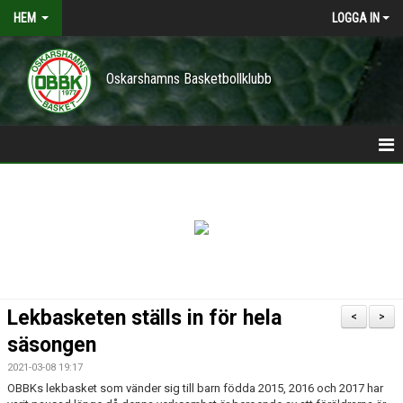
HEM
LOGGA IN
Oskarshamns Basketbollklubb
HEM
POLICY
NYHETER
TRÄNINGSTIDER
Lekbasketen ställs in för hela
<
>
VÅRA LAG/TRÄNARE
säsongen
2021-03-08 19:17
KONTAKT
OBBKs lekbasket som vänder sig till barn födda 2015, 2016 och 2017 har