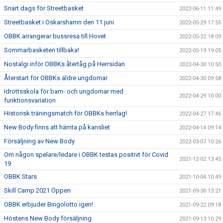
Snart dags för Streetbasket
2022-06-11 11:49
Streetbasket i Oskarshamn den 11 juni
2022-05-29 17:55
OBBK arrangerar bussresa till Hovet
2022-05-22 18:09
Sommarbasketen tillbaka!
2022-05-19 19:05
Nostalgi inför OBBKs återtåg på Herrsidan
2022-04-30 10:50
Återstart för OBBKs äldre ungdomar
2022-04-30 09:58
Idrottsskola för barn- och ungdomar med
2022-04-29 10:00
funktionsvariation
Historisk träningsmatch för OBBKs herrlag!
2022-04-27 17:46
New Body finns att hämta på kansliet
2022-04-14 09:14
Försäljning av New Body
2022-03-07 10:26
Om någon spelare/ledare i OBBK testas positivt för Covid
2021-12-02 13:45
19
OBBK Stars
2021-10-04 10:49
Skill Camp 2021 Öppen
2021-09-30 13:21
OBBK erbjuder Bingolotto igen!
2021-09-22 09:18
Höstens New Body försäljning
2021-09-13 10:29