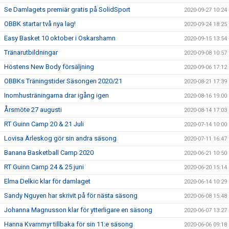
Se Damlagets premiär gratis på SolidSport
2020-09-27 10:24
OBBK startar två nya lag!
2020-09-24 18:25
Easy Basket 10 oktober i Oskarshamn
2020-09-15 13:54
Tränarutbildningar
2020-09-08 10:57
Höstens New Body försäljning
2020-09-06 17:12
OBBKs Träningstider Säsongen 2020/21
2020-08-21 17:39
Inomhusträningarna drar igång igen
2020-08-16 19:00
Årsmöte 27 augusti
2020-08-14 17:03
RT Guinn Camp 20 & 21 Juli
2020-07-14 10:00
Lovisa Ärleskog gör sin andra säsong
2020-07-11 16:47
Banana Basketball Camp 2020
2020-06-21 10:50
RT Guinn Camp 24 & 25 juni
2020-06-20 15:14
Elma Delkic klar för damlaget
2020-06-14 10:29
Sandy Nguyen har skrivit på för nästa säsong
2020-06-08 15:48
Johanna Magnusson klar för ytterligare en säsong
2020-06-07 13:27
Hanna Kvarnmyr tillbaka för sin 11:e säsong
2020-06-06 09:18