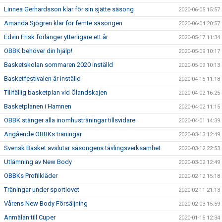
Linnea Gerhardsson klar för sin sjätte säsong
2020-06-05 15:57
Amanda Sjögren klar för femte säsongen
2020-06-04 20:57
Edvin Frisk förlänger ytterligare ett år
2020-05-17 11:34
OBBK behöver din hjälp!
2020-05-09 10:17
Basketskolan sommaren 2020 inställd
2020-05-09 10:13
Basketfestivalen är inställd
2020-04-15 11:18
Tillfällig basketplan vid Ölandskajen
2020-04-02 16:25
Basketplanen i Hamnen
2020-04-02 11:15
OBBK stänger alla inomhusträningar tillsvidare
2020-04-01 14:39
Angående OBBKs träningar
2020-03-13 12:49
Svensk Basket avslutar säsongens tävlingsverksamhet
2020-03-12 22:53
Utlämning av New Body
2020-03-02 12:49
OBBKs Profilkläder
2020-02-12 15:18
Träningar under sportlovet
2020-02-11 21:13
Vårens New Body Försäljning
2020-02-03 15:59
Anmälan till Cuper
2020-01-15 12:34