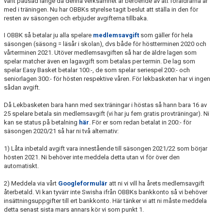
varit pausad länge då denna verksamhet är beroende av att föräldrarna är
KALENDER
med i träningen. Nu har OBBKs styrelse tagit beslut att ställa in den för
resten av säsongen och erbjuder avgifterna tillbaka.
MATCHER
I OBBK så betalar ju alla spelare
medlemsavgift
som gäller för hela
säsongen (säsong = läsår i skolan), dvs både för höstterminen 2020 och
MEDLEMSSKAP
vårterminen 2021. Utöver medlemsavgiften så har de äldre lagen som
spelar matcher även en lagavgift som betalas per termin. De lag som
HJÄLPFOND
spelar Easy Basket betalar 100:-, de som spelar seriespel 200:- och
seniorlagen 300:- för hösten respektive våren. För lekbasketen har vi ingen
sådan avgift.
STYRELSEN
Då Lekbasketen bara hann med sex träningar i höstas så hann bara 16 av
SCHYSST IDROTT LF KALMAR
25 spelare betala sin medlemsavgift (vi har ju fem gratis provträningar). Ni
kan se status på betalning
här
. För er som redan betalat in 200:- för
säsongen 2020/21 så har ni två alternativ:
1) Låta inbetald avgift vara innestående till säsongen 2021/22 som börjar
hösten 2021. Ni behöver inte meddela detta utan vi för över den
automatiskt.
2) Meddela via vårt
Googleformulär
att ni vi vill ha årets medlemsavgift
återbetald. Vi kan tyvärr inte Swisha ifrån OBBKs bankkonto så vi behöver
insättningsuppgifter till ert bankkonto. Här tänker vi att ni måste meddela
detta senast sista mars annars kör vi som punkt 1.