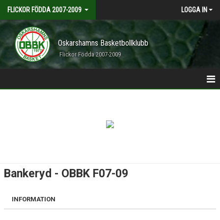
FLICKOR FÖDDA 2007-2009
LOGGA IN
Oskarshamns Basketbollklubb
Flickor Födda 2007-2009
HEM
NYHETER
KALENDER
MATCHER
Bankeryd - OBBK F07-09
TRUPPEN
INFORMATION
DOKUMENT