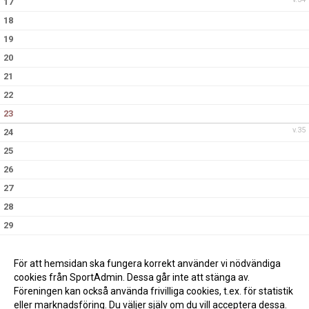
17
18
19
20
21
22
23
v.35
24
25
26
27
28
29
30
v.36
31
För att hemsidan ska fungera korrekt använder vi nödvändiga
cookies från SportAdmin. Dessa går inte att stänga av.
Föreningen kan också använda frivilliga cookies, t.ex. för statistik
eller marknadsföring. Du väljer själv om du vill acceptera dessa.