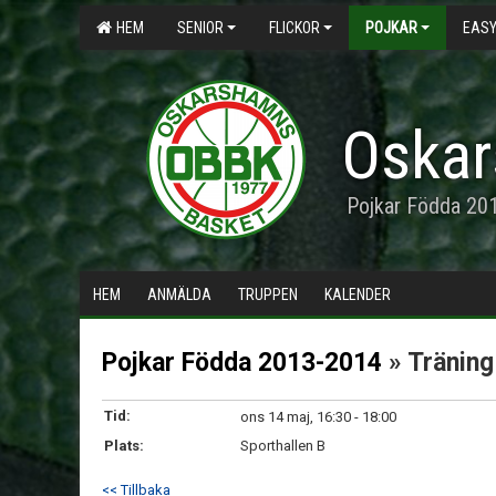
HEM
SENIOR
FLICKOR
POJKAR
EASY
Oskar
Pojkar Födda 20
HEM
ANMÄLDA
TRUPPEN
KALENDER
Pojkar Födda 2013-2014
» Träning
Tid:
ons 14 maj, 16:30 - 18:00
Plats:
Sporthallen B
<< Tillbaka