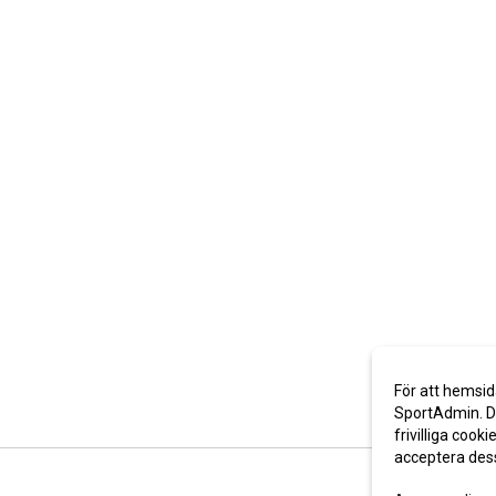
För att hemsid
SportAdmin. De
frivilliga cooki
acceptera des