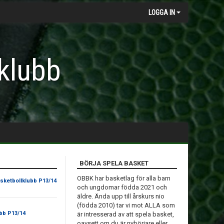
LOGGA IN
klubb
BÖRJA SPELA BASKET
OBBK har basketlag för alla barn
ketbollklubb P13/14
och ungdomar födda 2021 och
äldre. Ända upp till årskurs nio
(födda 2010) tar vi mot ALLA som
bb P13/14
är intresserad av att spela basket,
oavsett om du är nybörjare eller