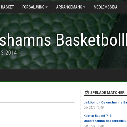
 BASKET
FÖRSÄLJNING
ARRANGEMANG
MEDLEMSSIDA
shamns Basketboll
13-2014
SPELADE MATCHER
Linköping -
Oskarshamns Bas
Lör 25/4 11:00
Kalmar Basket P13 -
Oskarshamns Basketbollklu
Lör 18/4 13:30