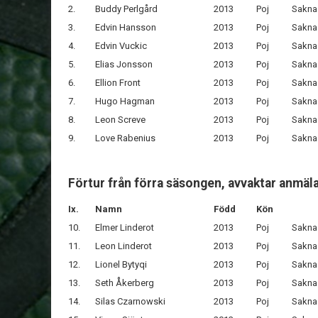
2.
Buddy Perlgård
2013
Poj
Sakna
3.
Edvin Hansson
2013
Poj
Sakna
4.
Edvin Vuckic
2013
Poj
Sakna
5.
Elias Jonsson
2013
Poj
Sakna
6.
Ellion Front
2013
Poj
Sakna
7.
Hugo Hagman
2013
Poj
Sakna
8.
Leon Screve
2013
Poj
Sakna
9.
Love Rabenius
2013
Poj
Sakna
Förtur från förra säsongen, avvaktar anmäl
Ix.
Namn
Född
Kön
10.
Elmer Linderot
2013
Poj
Sakna
11.
Leon Linderot
2013
Poj
Sakna
12.
Lionel Bytyqi
2013
Poj
Sakna
13.
Seth Åkerberg
2013
Poj
Sakna
14.
Silas Czarnowski
2013
Poj
Sakna