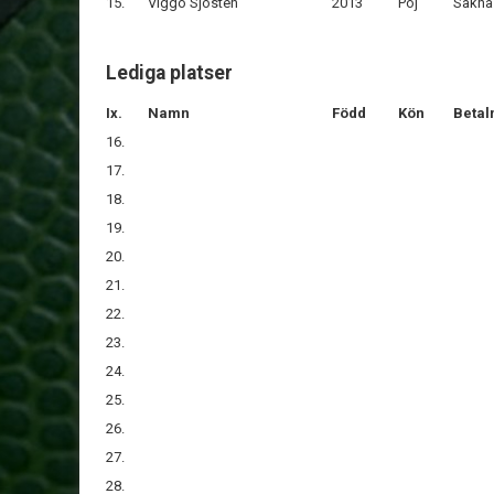
15.
Viggo Sjösten
2013
Poj
Sakna
Lediga platser
Ix.
Namn
Född
Kön
Betal
16.
17.
18.
19.
20.
21.
22.
23.
24.
25.
26.
27.
28.