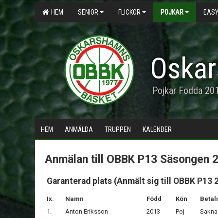
HEM
SENIOR
FLICKOR
POJKAR
EASY
Oskar
Pojkar Födda 20
HEM
ANMÄLDA
TRUPPEN
KALENDER
Anmälan till OBBK P13 Säsongen 
Garanterad plats (Anmält sig till OBBK P13 
Ix.
Namn
Född
Kön
Betal
1.
Anton Eriksson
2013
Poj
Sakna