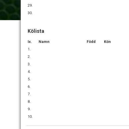
29.
30.
Kölista
Ix.
Namn
Född
Kön
1.
2.
3.
4.
5.
6.
7.
8.
9.
10.