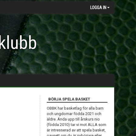
LOGGA IN
klubb
BÖRJA SPELA BASKET
OBBK har basketlag för alla barn
och ungdomar födda 2021 och
äldre. Ända upp till årskurs nio
(födda 2010) tar vi mot ALLA som
är intresserad av att spela basket,
oavsett om du är nybörjare eller