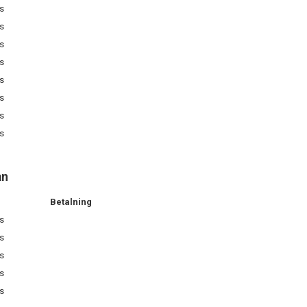
s
s
s
s
s
s
s
s
an
Betalning
s
s
s
s
s