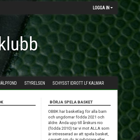
LOGGA IN
klubb
JÄLPFOND
STYRELSEN
SCHYSST IDROTT LF KALMAR
OK
BÖRJA SPELA BASKET
OBBK har basketlag för alla barn
och ungdomar födda 2021 och
äldre. Ända upp till årskurs nio
(födda 2010) tar vi mot ALLA som
är intresserad av att spela basket,
oavsett om du är nybörjare eller