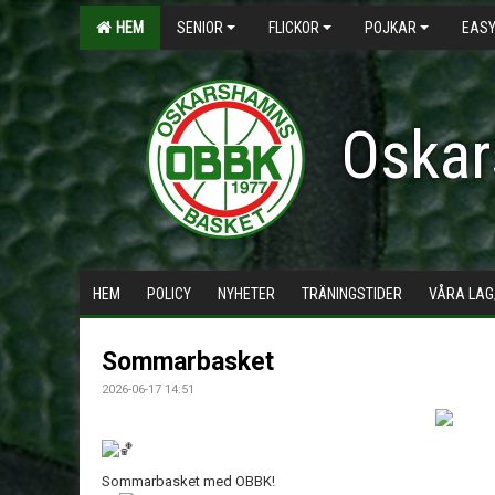
HEM
SENIOR
FLICKOR
POJKAR
EASY
Oskar
HEM
POLICY
NYHETER
TRÄNINGSTIDER
VÅRA LAG
Sommarbasket
2026-06-17 14:51
Sommarbasket med OBBK!