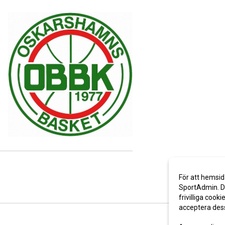
För att hemsid
SportAdmin. De
frivilliga cooki
acceptera des