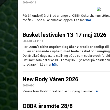
2026-05-13
För 31:onde (!) året i rad arrangerar OBBK Oskarshamns störs
för åk 2-5 och nu är anmälan öppen! Läs mer
här
.
Basketfestivalen 13-17 maj 2026
2026-01-24 11:11
För OBBK’s äldre ungdomslag åker vi traditionsenligt till
bli en spännande cuphelg med både basket och umgänge
Det är alltså dags att ta ställning både som spelare och föräld
Datumet som gäller är 13 - 17 maj 2026. (Vi reser på onsdagen
torsdagen). Läs mer
här
.
New Body Våren 2026
2025-09-01
Vårens New Body försäljning är nu igång. Läs mer
här
.
OBBK årsmöte 28/8