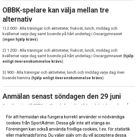
OBBK-spelare kan välja mellan tre
alternativ
1) 2 000:- Alla träningar och aktiviteter, frukost, lunch, middag och
kvällsmat varje dag samt boende på hårt underlag i Oscargymnasiet
(
ingen hjälp krävs
).
2) 1 200:- Alla träningar och aktiviteter, frukost, lunch, middag och
kvällsmat varje dag samt boende på hårt underlag i Oscargymnasiet (
hjälp
enligt överenskommelse krävs
).
3) 900:- Alla träningar och aktiviteter, lunch och middag varje dag men
boende hemma (
hjälp enligt överenskommelse krävs
).
Anmälan senast söndagen den 29 juni
Anmälan görs till OBBK via Google formuläret
här
och betalning sker på
bankgiro 934-1470 senast söndagen den 29 juni.
För att hemsidan ska fungera korrekt använder vi nödvändiga
cookies från SportAdmin. Dessa går inte att stänga av.
Föreningen kan också använda frivilliga cookies, t.ex. för statistik
eller marknadsföring. Du väljer själv om du vill acceptera dessa.