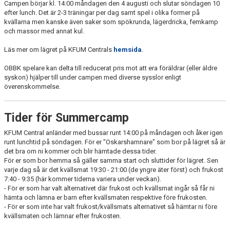
Campen börjar kl. 14:00 måndagen den 4 augusti och slutar söndagen 10
efter lunch. Det är 2-3 träningar per dag samt spel i olika former på
kvällarna men kanske även saker som spökrunda, lägerdricka, femkamp
och massor med annat kul.
Läs mer om lägret på KFUM Centrals
hemsida
.
OBBK spelare kan delta till reducerat pris mot att era föräldrar (eller äldre
syskon) hjälper till under campen med diverse sysslor enligt
överenskommelse.
Tider för Summercamp
KFUM Central anländer med bussar runt 14:00 på måndagen och åker igen
runt lunchtid på söndagen. För er "Oskarshamnare" som bor på lägret så är
det bra om ni kommer och blir hämtade dessa tider.
För er som bor hemma så gäller samma start och sluttider för lägret. Sen
varje dag så är det kvällsmat 19:30 - 21:00 (de yngre äter först) och frukost
7:40 - 9:35 (här kommer tiderna variera under veckan).
- För er som har valt alternativet där frukost och kvällsmat ingår så får ni
hämta och lämna er barn efter kvällsmaten respektive före frukosten.
- För er som inte har valt frukost/kvällsmats alternativet så hämtar ni före
kvällsmaten och lämnar efter frukosten.