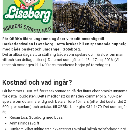
För OBBK’s äldre ungdomslag åker vi traditionsenligt till
Basketfestivalen i Göteborg. Detta brukar bli en spännande cuphelg
med både basket och umgänge i Göteborg.
Det är alltså dags att ta ställning både som spelare och förälder om man
vill och kan deltaga eller ej. Datumet som gäller är 13 - 17 maj 2026. (Vi
reser på onsdagen kl. 14:00 och matcherna börjar på torsdagen).
Kostnad och vad ingår?
I år kommer OBBK stå för resekostnaden då det finns ekonomiskt utrymme
för detta i budgeten. Detta medför att kostnaden kommer bli 2 400:- per
spelare om du anmäler dig och betalar före 15 mars (efter det kostar det 2
600:- per spelare) och betalas till OBBKs bankgiro 934-1470. Det som ingår
är;
Resan t.o.r. Göteborg med buss
Anmälningsavgift
Cupkort, vilket inkluderar inkvartering i skolsal (alltså golvförläggning)