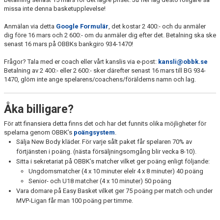
missa inte denna basketupplevelse!
Anmälan via detta
Google Formulär
, det kostar 2 400:- och du anmäler
dig före 16 mars och 2 600:- om du anmäler dig efter det. Betalning ska ske
senast 16 mars på OBBKs bankgiro 934-1470!
Frågor? Tala med er coach eller vårt kanslis via e-post:
kansli@obbk.se
Betalning av 2 400:- eller 2 600:- sker därefter senast 16 mars till BG 934-
1470, glöm inte ange spelarens/coachens/förälderns namn och lag.
Åka billigare?
För att finansiera detta finns det och har det funnits olika möjligheter för
spelarna genom OBBK’s
poängsystem
.
Sälja New Body kläder. För varje sålt paket får spelaren 70% av
förtjänsten i poäng. (nästa försäljningsomgång blir vecka 8-10).
Sitta i sekretariat på OBBK’s matcher vilket ger poäng enligt följande:
Ungdomsmatcher (4 x 10 minuter elelr 4 x 8 minuter) 40 poäng
Senior- och U18 matcher (4 x 10 minuter) 50 poäng
Vara domare på Easy Basket vilket ger 75 poäng per match och under
MVP-Ligan får man 100 poäng per timme.
Dessa poäng kan respektive spelare sedan helt enkelt dra av från