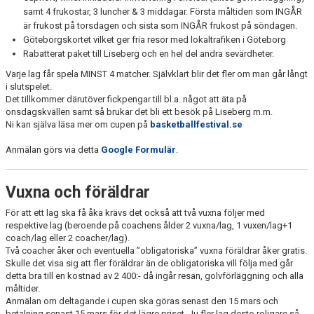
samt 4 frukostar, 3 luncher & 3 middagar. Första måltiden som INGÅR
är frukost på torsdagen och sista som INGÅR frukost på söndagen.
Göteborgskortet vilket ger fria resor med lokaltrafiken i Göteborg
Rabatterat paket till Liseberg och en hel del andra sevärdheter.
Varje lag får spela MINST 4 matcher. Självklart blir det fler om man går långt
i slutspelet.
Det tillkommer därutöver fickpengar till bl.a. något att äta på
onsdagskvällen samt så brukar det bli ett besök på Liseberg m.m.
Ni kan själva läsa mer om cupen på
basketballfestival.se
Anmälan görs via detta
Google Formulär
.
Vuxna och föräldrar
För att ett lag ska få åka krävs det också att två vuxna följer med
respektive lag (beroende på coachens ålder 2 vuxna/lag, 1 vuxen/lag+1
coach/lag eller 2 coacher/lag).
Två coacher åker och eventuella ”obligatoriska” vuxna föräldrar åker gratis.
Skulle det visa sig att fler föräldrar än de obligatoriska vill följa med går
detta bra till en kostnad av 2 400:- då ingår resan, golvförläggning och alla
måltider.
Anmälan om deltagande i cupen ska göras senast den 15 mars och
betalning senast 15 mars för det lägre priset. Ju fler lag desto roligare så