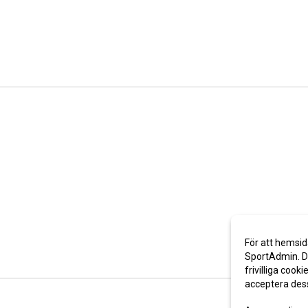
För att hemsid
SportAdmin. De
frivilliga cooki
acceptera des