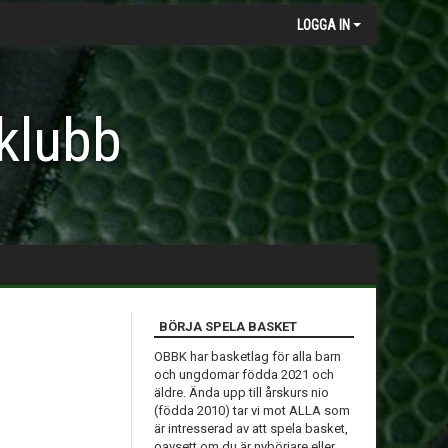
LOGGA IN
klubb
BÖRJA SPELA BASKET
OBBK har basketlag för alla barn
och ungdomar födda 2021 och
äldre. Ända upp till årskurs nio
(födda 2010) tar vi mot ALLA som
är intresserad av att spela basket,
oavsett om du är nybörjare eller