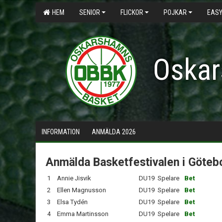
HEM
SENIOR
FLICKOR
POJKAR
EASY
Oskar
INFORMATION
ANMÄLDA 2026
Anmälda Basketfestivalen i Göteb
1
Annie Jisvik
DU19
Spelare
Bet
2
Ellen Magnusson
DU19
Spelare
Bet
3
Elsa Tydén
DU19
Spelare
Bet
4
Emma Martinsson
DU19
Spelare
Bet