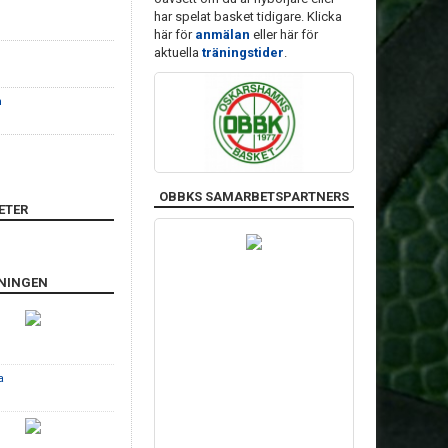
har spelat basket tidigare. Klicka
här för
anmälan
eller här för
aktuella
träningstider
.
m
OBBKS SAMARBETSPARTNERS
ETER
ENINGEN
a