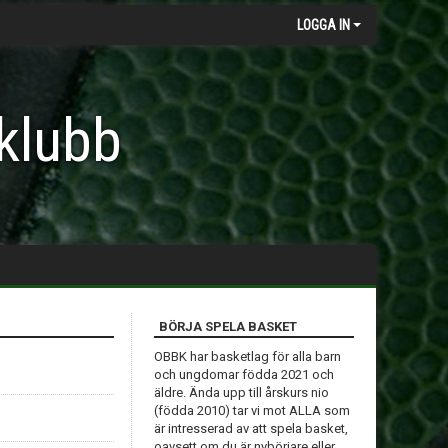
LOGGA IN
klubb
BÖRJA SPELA BASKET
OBBK har basketlag för alla barn
och ungdomar födda 2021 och
äldre. Ända upp till årskurs nio
(födda 2010) tar vi mot ALLA som
är intresserad av att spela basket,
oavsett om du är nybörjare eller