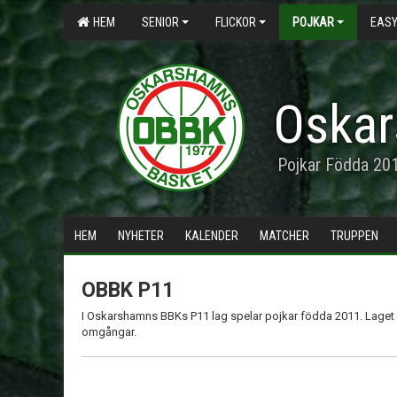
HEM
SENIOR
FLICKOR
POJKAR
EASY
Oskar
Pojkar Födda 20
HEM
NYHETER
KALENDER
MATCHER
TRUPPEN
OBBK P11
I Oskarshamns BBKs P11 lag spelar pojkar födda 2011. Laget
omgångar.