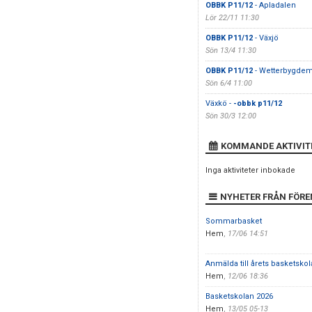
OBBK P11/12
- Apladalen
Lör 22/11 11:30
OBBK P11/12
- Växjö
Sön 13/4 11:30
OBBK P11/12
- Wetterbygde
Sön 6/4 11:00
Växkö -
-obbk p11/12
Sön 30/3 12:00
KOMMANDE AKTIVIT
Inga aktiviteter inbokade
NYHETER FRÅN FÖR
Sommarbasket
Hem
,
17/06 14:51
Anmälda till årets basketskol
Hem
,
12/06 18:36
Basketskolan 2026
Hem
,
13/05 05-13