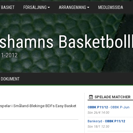
 BASKET
FÖRSÄLJNING
ARRANGEMANG
MEDLEMSSIDA
shamns Basketboll
11-2012
DOKUMENT
SPELADE MATCHER
 spelar i Småland-Blekinge BDFs Easy Basket
OBBK P11/12
- OBBK P-Jun
Sön 26/4 14:00
Bankeryd -
OBBK P11/12
Sön 18/1 12:30