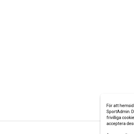
För att hemsid
SportAdmin. De
frivilliga cooki
acceptera des