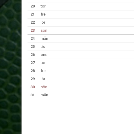
20
tor
21
fre
22
lör
23
sön
24
mån
25
tis
26
ons
27
tor
28
fre
29
lör
30
sön
31
mån