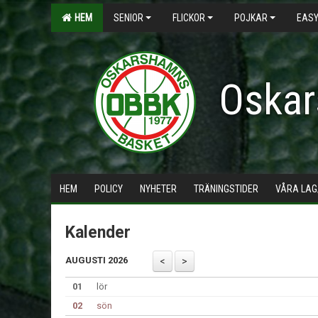
HEM
SENIOR
FLICKOR
POJKAR
EASY
Oskar
HEM
POLICY
NYHETER
TRÄNINGSTIDER
VÅRA LAG
Kalender
AUGUSTI 2026
01
lör
02
sön