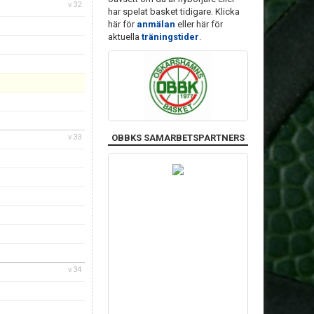
v.32
har spelat basket tidigare. Klicka
här för
anmälan
eller här för
aktuella
träningstider
.
v.33
OBBKS SAMARBETSPARTNERS
v.34