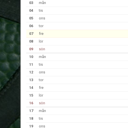
03
mån
04
tis
05
ons
06
tor
07
fre
08
lör
09
sön
10
mån
11
tis
12
ons
13
tor
14
fre
15
lör
16
sön
17
mån
18
tis
19
ons