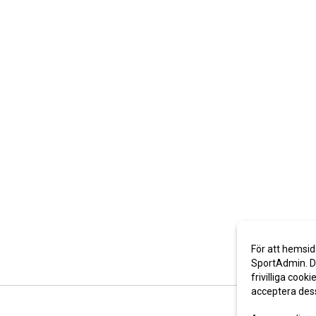
För att hemsid
SportAdmin. De
frivilliga cooki
acceptera des