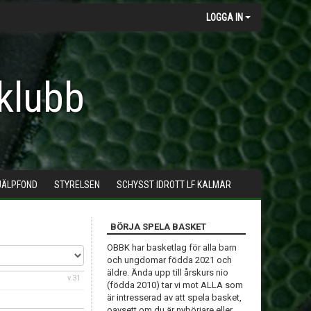
LOGGA IN
klubb
JÄLPFOND
STYRELSEN
SCHYSST IDROTT LF KALMAR
BÖRJA SPELA BASKET
OBBK har basketlag för alla barn
och ungdomar födda 2021 och
äldre. Ända upp till årskurs nio
v.31
(födda 2010) tar vi mot ALLA som
är intresserad av att spela basket,
oavsett om du är nybörjare eller