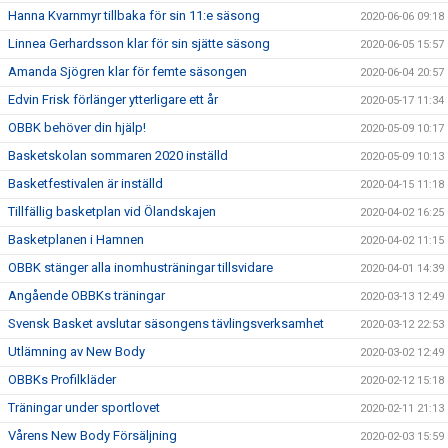
Hanna Kvarnmyr tillbaka för sin 11:e säsong
2020-06-06 09:18
Linnea Gerhardsson klar för sin sjätte säsong
2020-06-05 15:57
Amanda Sjögren klar för femte säsongen
2020-06-04 20:57
Edvin Frisk förlänger ytterligare ett år
2020-05-17 11:34
OBBK behöver din hjälp!
2020-05-09 10:17
Basketskolan sommaren 2020 inställd
2020-05-09 10:13
Basketfestivalen är inställd
2020-04-15 11:18
Tillfällig basketplan vid Ölandskajen
2020-04-02 16:25
Basketplanen i Hamnen
2020-04-02 11:15
OBBK stänger alla inomhusträningar tillsvidare
2020-04-01 14:39
Angående OBBKs träningar
2020-03-13 12:49
Svensk Basket avslutar säsongens tävlingsverksamhet
2020-03-12 22:53
Utlämning av New Body
2020-03-02 12:49
OBBKs Profilkläder
2020-02-12 15:18
Träningar under sportlovet
2020-02-11 21:13
Vårens New Body Försäljning
2020-02-03 15:59