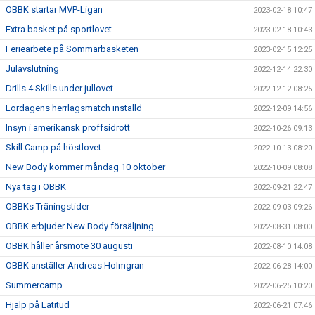
OBBK startar MVP-Ligan
2023-02-18 10:47
Extra basket på sportlovet
2023-02-18 10:43
Feriearbete på Sommarbasketen
2023-02-15 12:25
Julavslutning
2022-12-14 22:30
Drills 4 Skills under jullovet
2022-12-12 08:25
Lördagens herrlagsmatch inställd
2022-12-09 14:56
Insyn i amerikansk proffsidrott
2022-10-26 09:13
Skill Camp på höstlovet
2022-10-13 08:20
New Body kommer måndag 10 oktober
2022-10-09 08:08
Nya tag i OBBK
2022-09-21 22:47
OBBKs Träningstider
2022-09-03 09:26
OBBK erbjuder New Body försäljning
2022-08-31 08:00
OBBK håller årsmöte 30 augusti
2022-08-10 14:08
OBBK anställer Andreas Holmgran
2022-06-28 14:00
Summercamp
2022-06-25 10:20
Hjälp på Latitud
2022-06-21 07:46