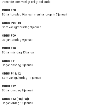
tränar de som vanligt enligt följande:
KALENDER
OBBK F08
MATCHER
Börjar torsdag 9 januari men har drop in 7 januari
MEDLEMSSKAP
OBBK P08-10
Som vanligt torsdag 9 januari
HJÄLPFOND
OBBK F09
Börjar torsdag 9 januari
STYRELSEN
OBBK F10
Börjar måndag 13 januari
SCHYSST IDROTT LF KALMAR
OBBK F11
Börjar onsdag 8 januari
OBBK P11/12
Som vanligt lördag 11 januari
OBBK F12
Börjar onsdag 8 januari
OBBK F13 (Haj Faj)
Börjar lördag 11 januari