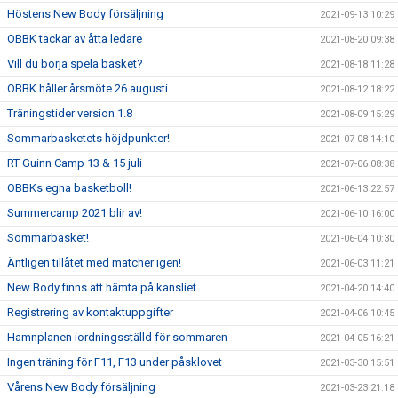
Höstens New Body försäljning
2021-09-13 10:29
OBBK tackar av åtta ledare
2021-08-20 09:38
Vill du börja spela basket?
2021-08-18 11:28
OBBK håller årsmöte 26 augusti
2021-08-12 18:22
Träningstider version 1.8
2021-08-09 15:29
Sommarbasketets höjdpunkter!
2021-07-08 14:10
RT Guinn Camp 13 & 15 juli
2021-07-06 08:38
OBBKs egna basketboll!
2021-06-13 22:57
Summercamp 2021 blir av!
2021-06-10 16:00
Sommarbasket!
2021-06-04 10:30
Äntligen tillåtet med matcher igen!
2021-06-03 11:21
New Body finns att hämta på kansliet
2021-04-20 14:40
Registrering av kontaktuppgifter
2021-04-06 10:45
Hamnplanen iordningsställd för sommaren
2021-04-05 16:21
Ingen träning för F11, F13 under påsklovet
2021-03-30 15:51
Vårens New Body försäljning
2021-03-23 21:18