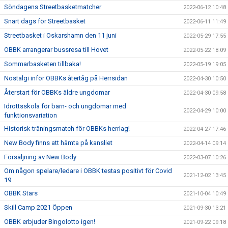
Söndagens Streetbasketmatcher
2022-06-12 10:48
Snart dags för Streetbasket
2022-06-11 11:49
Streetbasket i Oskarshamn den 11 juni
2022-05-29 17:55
OBBK arrangerar bussresa till Hovet
2022-05-22 18:09
Sommarbasketen tillbaka!
2022-05-19 19:05
Nostalgi inför OBBKs återtåg på Herrsidan
2022-04-30 10:50
Återstart för OBBKs äldre ungdomar
2022-04-30 09:58
Idrottsskola för barn- och ungdomar med
2022-04-29 10:00
funktionsvariation
Historisk träningsmatch för OBBKs herrlag!
2022-04-27 17:46
New Body finns att hämta på kansliet
2022-04-14 09:14
Försäljning av New Body
2022-03-07 10:26
Om någon spelare/ledare i OBBK testas positivt för Covid
2021-12-02 13:45
19
OBBK Stars
2021-10-04 10:49
Skill Camp 2021 Öppen
2021-09-30 13:21
OBBK erbjuder Bingolotto igen!
2021-09-22 09:18