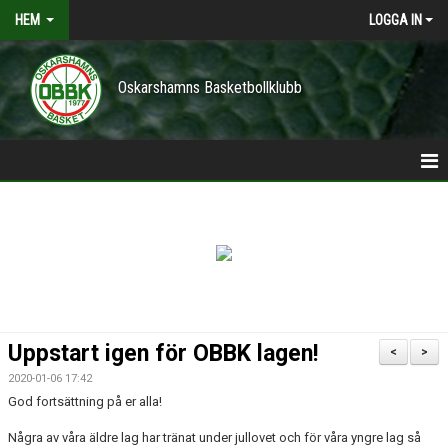
HEM
LOGGA IN
Oskarshamns Basketbollklubb
HEM
POLICY
NYHETER
TRÄNINGSTIDER
Uppstart igen för OBBK lagen!
<
>
VÅRA LAG/TRÄNARE
2020-01-06 17:42
God fortsättning på er alla!
KONTAKT
Några av våra äldre lag har tränat under jullovet och för våra yngre lag så