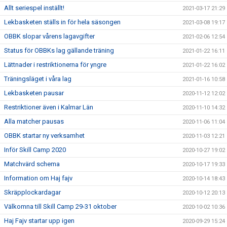
Allt seriespel inställt!
2021-03-17 21:29
Lekbasketen ställs in för hela säsongen
2021-03-08 19:17
OBBK slopar vårens lagavgifter
2021-02-06 12:54
Status för OBBKs lag gällande träning
2021-01-22 16:11
Lättnader i restriktionerna för yngre
2021-01-22 16:02
Träningsläget i våra lag
2021-01-16 10:58
Lekbasketen pausar
2020-11-12 12:02
Restriktioner även i Kalmar Län
2020-11-10 14:32
Alla matcher pausas
2020-11-06 11:04
OBBK startar ny verksamhet
2020-11-03 12:21
Inför Skill Camp 2020
2020-10-27 19:02
Matchvärd schema
2020-10-17 19:33
Information om Haj fajv
2020-10-14 18:43
Skräpplockardagar
2020-10-12 20:13
Välkomna till Skill Camp 29-31 oktober
2020-10-02 10:36
Haj Fajv startar upp igen
2020-09-29 15:24