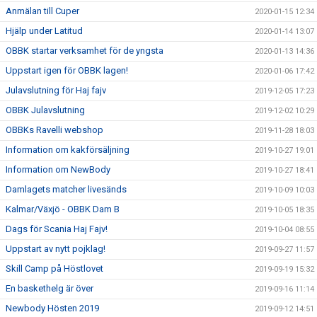
Anmälan till Cuper
2020-01-15 12:34
Hjälp under Latitud
2020-01-14 13:07
OBBK startar verksamhet för de yngsta
2020-01-13 14:36
Uppstart igen för OBBK lagen!
2020-01-06 17:42
Julavslutning för Haj fajv
2019-12-05 17:23
OBBK Julavslutning
2019-12-02 10:29
OBBKs Ravelli webshop
2019-11-28 18:03
Information om kakförsäljning
2019-10-27 19:01
Information om NewBody
2019-10-27 18:41
Damlagets matcher livesänds
2019-10-09 10:03
Kalmar/Växjö - OBBK Dam B
2019-10-05 18:35
Dags för Scania Haj Fajv!
2019-10-04 08:55
Uppstart av nytt pojklag!
2019-09-27 11:57
Skill Camp på Höstlovet
2019-09-19 15:32
En baskethelg är över
2019-09-16 11:14
Newbody Hösten 2019
2019-09-12 14:51