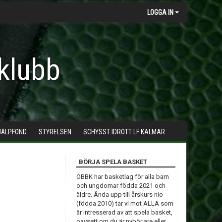
LOGGA IN
klubb
JÄLPFOND
STYRELSEN
SCHYSST IDROTT LF KALMAR
BÖRJA SPELA BASKET
OBBK har basketlag för alla barn
och ungdomar födda 2021 och
äldre. Ända upp till årskurs nio
(födda 2010) tar vi mot ALLA som
är intresserad av att spela basket,
oavsett om du är nybörjare eller