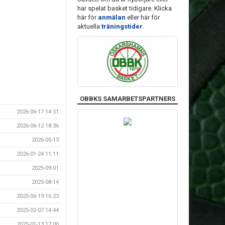
har spelat basket tidigare. Klicka
här för
anmälan
eller här för
aktuella
träningstider
.
OBBKS SAMARBETSPARTNERS
2026-06-17 14:51
2026-06-12 18:36
2026-05-13
2026-01-24 11:11
2025-09-01
2025-08-14
2025-06-19 16:23
2025-02-07 14:44
2025-01-13 17:00