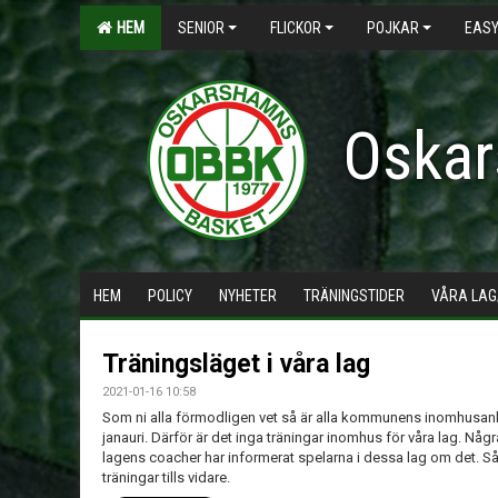
HEM
SENIOR
FLICKOR
POJKAR
EASY
Oskar
HEM
POLICY
NYHETER
TRÄNINGSTIDER
VÅRA LAG
Träningsläget i våra lag
2021-01-16 10:58
Som ni alla förmodligen vet så är alla kommunens inomhusan
janauri. Därför är det inga träningar inomhus för våra lag. N
lagens coacher har informerat spelarna i dessa lag om det. Så 
träningar tills vidare.