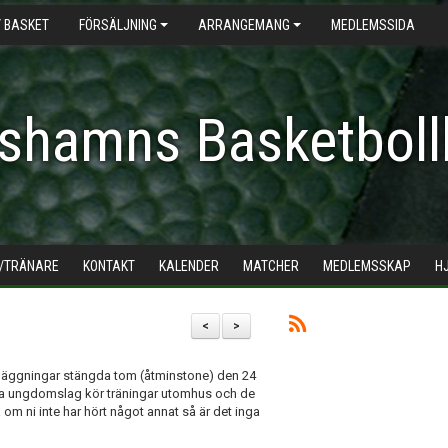
 BASKET
FÖRSÄLJNING
ARRANGEMANG
MEDLEMSSIDA
shamns Basketboll
/TRÄNARE
KONTAKT
KALENDER
MATCHER
MEDLEMSSKAP
H
<
>
läggningar stängda tom (åtminstone) den 24
ågra ungdomslag kör träningar utomhus och de
om ni inte har hört något annat så är det inga