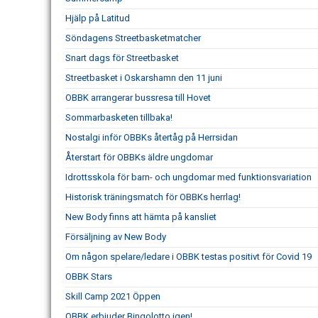
Hjälp på Latitud
Söndagens Streetbasketmatcher
Snart dags för Streetbasket
Streetbasket i Oskarshamn den 11 juni
OBBK arrangerar bussresa till Hovet
Sommarbasketen tillbaka!
Nostalgi inför OBBKs återtåg på Herrsidan
Återstart för OBBKs äldre ungdomar
Idrottsskola för barn- och ungdomar med funktionsvariation
Historisk träningsmatch för OBBKs herrlag!
New Body finns att hämta på kansliet
Försäljning av New Body
Om någon spelare/ledare i OBBK testas positivt för Covid 19
OBBK Stars
Skill Camp 2021 Öppen
OBBK erbjuder Bingolotto igen!