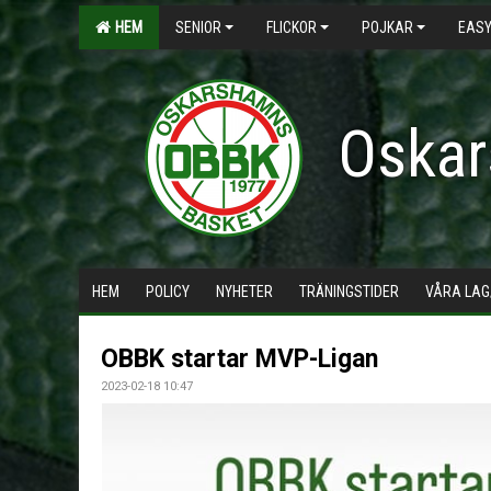
HEM
SENIOR
FLICKOR
POJKAR
EASY
Oskar
HEM
POLICY
NYHETER
TRÄNINGSTIDER
VÅRA LAG
OBBK startar MVP-Ligan
2023-02-18 10:47