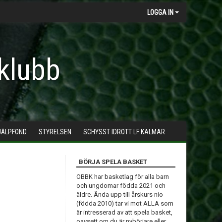
LOGGA IN
klubb
JÄLPFOND
STYRELSEN
SCHYSST IDROTT LF KALMAR
BÖRJA SPELA BASKET
OBBK har basketlag för alla barn
och ungdomar födda 2021 och
äldre. Ända upp till årskurs nio
(födda 2010) tar vi mot ALLA som
är intresserad av att spela basket,
oavsett om du är nybörjare eller