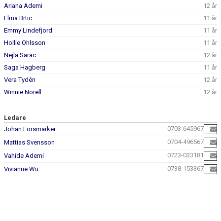
Ariana Ademi
12 år
Elma Brtic
11 år
Emmy Lindefjord
11 år
Hollie Ohlsson
11 år
Nejla Sarac
12 år
Saga Hagberg
11 år
Vera Tydén
12 år
Winnie Norell
12 år
Ledare
0703-645967
Johan Forsmarker
0704-496567
Mattias Svensson
0723-033181
Vahide Ademi
0738-153367
Vivianne Wu