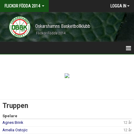
FLICKOR FÖDDA 2014
LOGGA IN
Oskarshamns Basketbollklubb
Flickor Födda 2014
HEM
ANMÄLDA
TRUPPEN
KALENDER
Truppen
Spelare
Agnes Brink
12 år
Amelia Ostojic
12 år