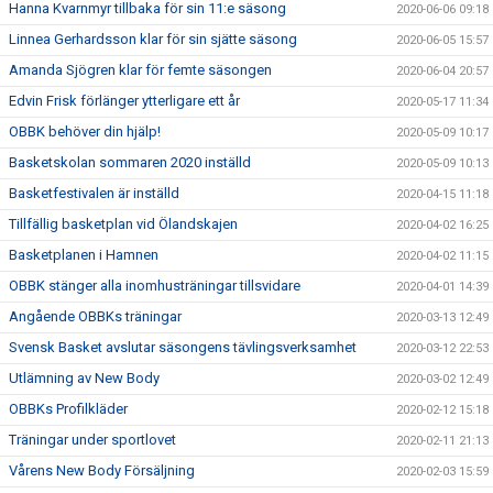
Hanna Kvarnmyr tillbaka för sin 11:e säsong
2020-06-06 09:18
Linnea Gerhardsson klar för sin sjätte säsong
2020-06-05 15:57
Amanda Sjögren klar för femte säsongen
2020-06-04 20:57
Edvin Frisk förlänger ytterligare ett år
2020-05-17 11:34
OBBK behöver din hjälp!
2020-05-09 10:17
Basketskolan sommaren 2020 inställd
2020-05-09 10:13
Basketfestivalen är inställd
2020-04-15 11:18
Tillfällig basketplan vid Ölandskajen
2020-04-02 16:25
Basketplanen i Hamnen
2020-04-02 11:15
OBBK stänger alla inomhusträningar tillsvidare
2020-04-01 14:39
Angående OBBKs träningar
2020-03-13 12:49
Svensk Basket avslutar säsongens tävlingsverksamhet
2020-03-12 22:53
Utlämning av New Body
2020-03-02 12:49
OBBKs Profilkläder
2020-02-12 15:18
Träningar under sportlovet
2020-02-11 21:13
Vårens New Body Försäljning
2020-02-03 15:59