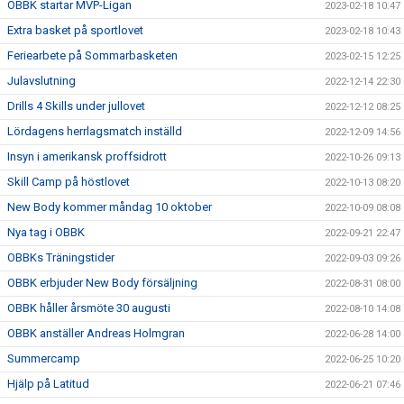
OBBK startar MVP-Ligan
2023-02-18 10:47
Extra basket på sportlovet
2023-02-18 10:43
Feriearbete på Sommarbasketen
2023-02-15 12:25
Julavslutning
2022-12-14 22:30
Drills 4 Skills under jullovet
2022-12-12 08:25
Lördagens herrlagsmatch inställd
2022-12-09 14:56
Insyn i amerikansk proffsidrott
2022-10-26 09:13
Skill Camp på höstlovet
2022-10-13 08:20
New Body kommer måndag 10 oktober
2022-10-09 08:08
Nya tag i OBBK
2022-09-21 22:47
OBBKs Träningstider
2022-09-03 09:26
OBBK erbjuder New Body försäljning
2022-08-31 08:00
OBBK håller årsmöte 30 augusti
2022-08-10 14:08
OBBK anställer Andreas Holmgran
2022-06-28 14:00
Summercamp
2022-06-25 10:20
Hjälp på Latitud
2022-06-21 07:46