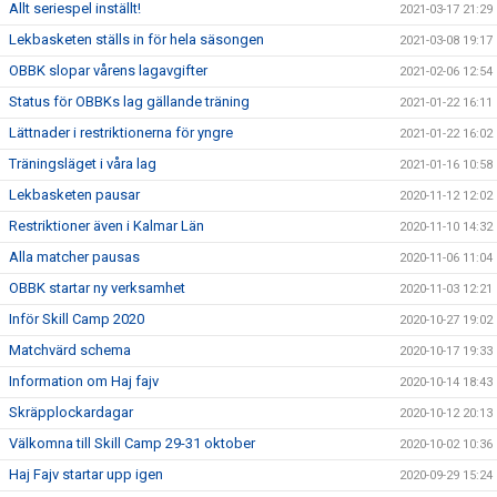
Allt seriespel inställt!
2021-03-17 21:29
Lekbasketen ställs in för hela säsongen
2021-03-08 19:17
OBBK slopar vårens lagavgifter
2021-02-06 12:54
Status för OBBKs lag gällande träning
2021-01-22 16:11
Lättnader i restriktionerna för yngre
2021-01-22 16:02
Träningsläget i våra lag
2021-01-16 10:58
Lekbasketen pausar
2020-11-12 12:02
Restriktioner även i Kalmar Län
2020-11-10 14:32
Alla matcher pausas
2020-11-06 11:04
OBBK startar ny verksamhet
2020-11-03 12:21
Inför Skill Camp 2020
2020-10-27 19:02
Matchvärd schema
2020-10-17 19:33
Information om Haj fajv
2020-10-14 18:43
Skräpplockardagar
2020-10-12 20:13
Välkomna till Skill Camp 29-31 oktober
2020-10-02 10:36
Haj Fajv startar upp igen
2020-09-29 15:24