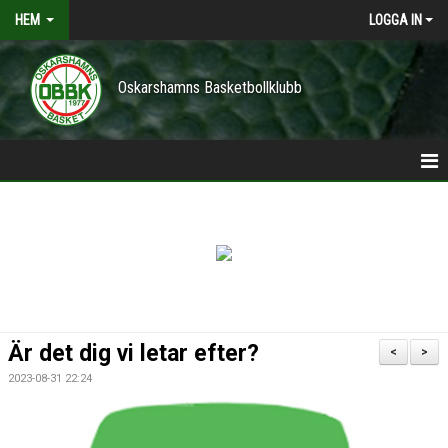
HEM
LOGGA IN
Oskarshamns Basketbollklubb
HEM
POLICY
NYHETER
TRÄNINGSTIDER
Är det dig vi letar efter?
<
>
VÅRA LAG/TRÄNARE
2023-08-31 22:24
KONTAKT