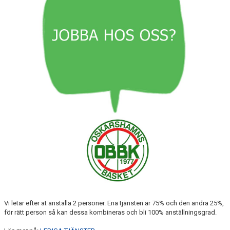
KALENDER
MATCHER
MEDLEMSSKAP
HJÄLPFOND
STYRELSEN
SCHYSST IDROTT LF KALMAR
Vi letar efter at anställa 2 personer. Ena tjänsten är 75% och den andra 25%,
för rätt person så kan dessa kombineras och bli 100% anställningsgrad.