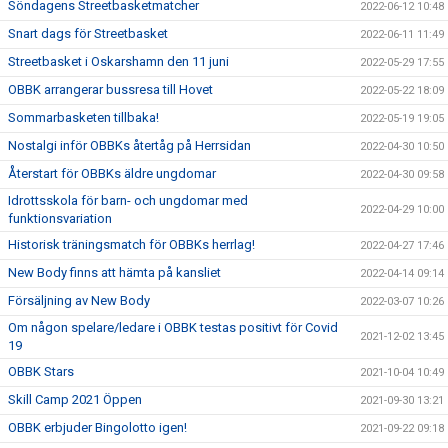
Söndagens Streetbasketmatcher
2022-06-12 10:48
Snart dags för Streetbasket
2022-06-11 11:49
Streetbasket i Oskarshamn den 11 juni
2022-05-29 17:55
OBBK arrangerar bussresa till Hovet
2022-05-22 18:09
Sommarbasketen tillbaka!
2022-05-19 19:05
Nostalgi inför OBBKs återtåg på Herrsidan
2022-04-30 10:50
Återstart för OBBKs äldre ungdomar
2022-04-30 09:58
Idrottsskola för barn- och ungdomar med
2022-04-29 10:00
funktionsvariation
Historisk träningsmatch för OBBKs herrlag!
2022-04-27 17:46
New Body finns att hämta på kansliet
2022-04-14 09:14
Försäljning av New Body
2022-03-07 10:26
Om någon spelare/ledare i OBBK testas positivt för Covid
2021-12-02 13:45
19
OBBK Stars
2021-10-04 10:49
Skill Camp 2021 Öppen
2021-09-30 13:21
OBBK erbjuder Bingolotto igen!
2021-09-22 09:18