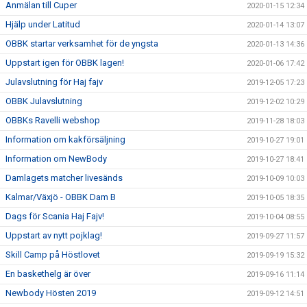
Anmälan till Cuper
2020-01-15 12:34
Hjälp under Latitud
2020-01-14 13:07
OBBK startar verksamhet för de yngsta
2020-01-13 14:36
Uppstart igen för OBBK lagen!
2020-01-06 17:42
Julavslutning för Haj fajv
2019-12-05 17:23
OBBK Julavslutning
2019-12-02 10:29
OBBKs Ravelli webshop
2019-11-28 18:03
Information om kakförsäljning
2019-10-27 19:01
Information om NewBody
2019-10-27 18:41
Damlagets matcher livesänds
2019-10-09 10:03
Kalmar/Växjö - OBBK Dam B
2019-10-05 18:35
Dags för Scania Haj Fajv!
2019-10-04 08:55
Uppstart av nytt pojklag!
2019-09-27 11:57
Skill Camp på Höstlovet
2019-09-19 15:32
En baskethelg är över
2019-09-16 11:14
Newbody Hösten 2019
2019-09-12 14:51