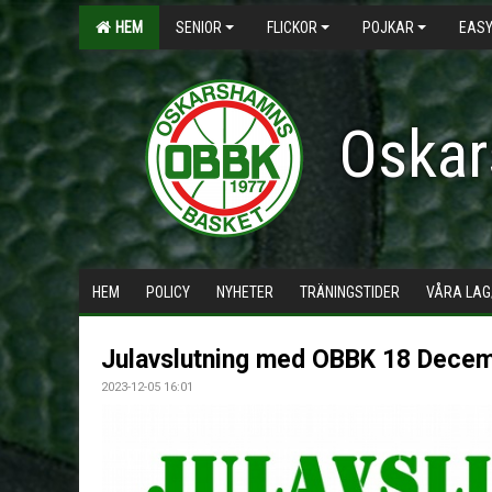
HEM
SENIOR
FLICKOR
POJKAR
EASY
Oskar
HEM
POLICY
NYHETER
TRÄNINGSTIDER
VÅRA LAG
Julavslutning med OBBK 18 Dece
2023-12-05 16:01