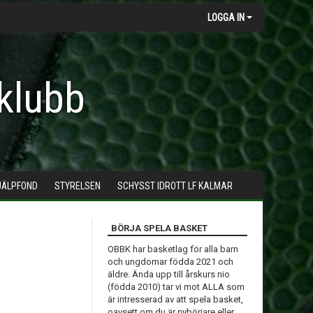
LOGGA IN
klubb
JÄLPFOND
STYRELSEN
SCHYSST IDROTT LF KALMAR
BÖRJA SPELA BASKET
OBBK har basketlag för alla barn
och ungdomar födda 2021 och
äldre. Ända upp till årskurs nio
(födda 2010) tar vi mot ALLA som
är intresserad av att spela basket,
oavsett om du är nybörjare eller