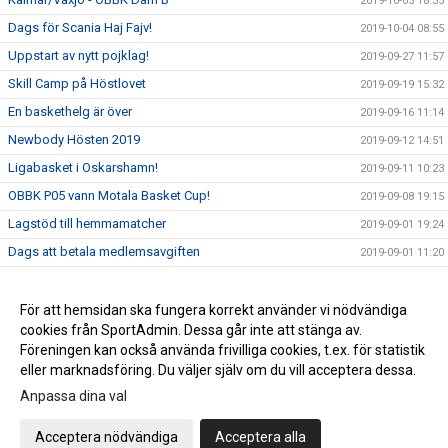
2019-10-05 18:35
Dags för Scania Haj Fajv!
2019-10-04 08:55
Uppstart av nytt pojklag!
2019-09-27 11:57
Skill Camp på Höstlovet
2019-09-19 15:32
En baskethelg är över
2019-09-16 11:14
Newbody Hösten 2019
2019-09-12 14:51
Ligabasket i Oskarshamn!
2019-09-11 10:23
OBBK P05 vann Motala Basket Cup!
2019-09-08 19:15
Lagstöd till hemmamatcher
2019-09-01 19:24
Dags att betala medlemsavgiften
2019-09-01 11:20
Intresseanmälan för Basket!
2019-08-23 17:44
OBBK har en ny hemsida!
För att hemsidan ska fungera korrekt använder vi nödvändiga
2019-08-20 20:54
cookies från SportAdmin. Dessa går inte att stänga av.
Välkommen tillbaka Edvin!
2019-07-23 16:35
Föreningen kan också använda frivilliga cookies, t.ex. för statistik
eller marknadsföring. Du väljer själv om du vill acceptera dessa.
Anpassa dina val
Cookie-inställningar
Gå till Webbversion
Acceptera nödvändiga
Acceptera alla