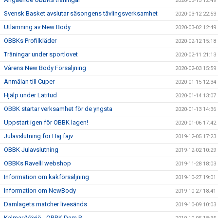
2020-03-13 12:49
Svensk Basket avslutar säsongens tävlingsverksamhet
2020-03-12 22:53
Utlämning av New Body
2020-03-02 12:49
OBBKs Profilkläder
2020-02-12 15:18
Träningar under sportlovet
2020-02-11 21:13
Vårens New Body Försäljning
2020-02-03 15:59
Anmälan till Cuper
2020-01-15 12:34
Hjälp under Latitud
2020-01-14 13:07
OBBK startar verksamhet för de yngsta
2020-01-13 14:36
Uppstart igen för OBBK lagen!
2020-01-06 17:42
Julavslutning för Haj fajv
2019-12-05 17:23
OBBK Julavslutning
2019-12-02 10:29
OBBKs Ravelli webshop
2019-11-28 18:03
Information om kakförsäljning
2019-10-27 19:01
Information om NewBody
2019-10-27 18:41
Damlagets matcher livesänds
2019-10-09 10:03
Kalmar/Växjö - OBBK Dam B