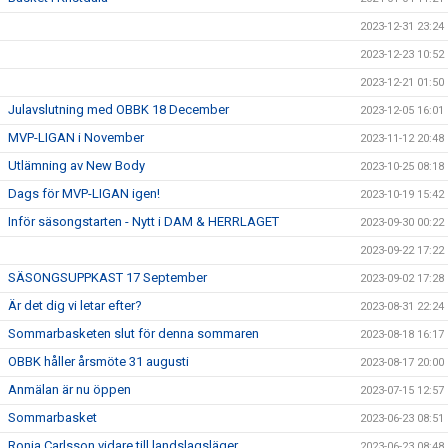
2023-12-31 23:24
2023-12-23 10:52
2023-12-21 01:50
Julavslutning med OBBK 18 December
2023-12-05 16:01
MVP-LIGAN i November
2023-11-12 20:48
Utlämning av New Body
2023-10-25 08:18
Dags för MVP-LIGAN igen!
2023-10-19 15:42
Inför säsongstarten - Nytt i DAM & HERRLAGET
2023-09-30 00:22
2023-09-22 17:22
SÄSONGSUPPKAST 17 September
2023-09-02 17:28
Är det dig vi letar efter?
2023-08-31 22:24
Sommarbasketen slut för denna sommaren
2023-08-18 16:17
OBBK håller årsmöte 31 augusti
2023-08-17 20:00
Anmälan är nu öppen
2023-07-15 12:57
Sommarbasket
2023-06-23 08:51
Ronja Carlsson vidare till landslagsläger
2023-06-23 08:48