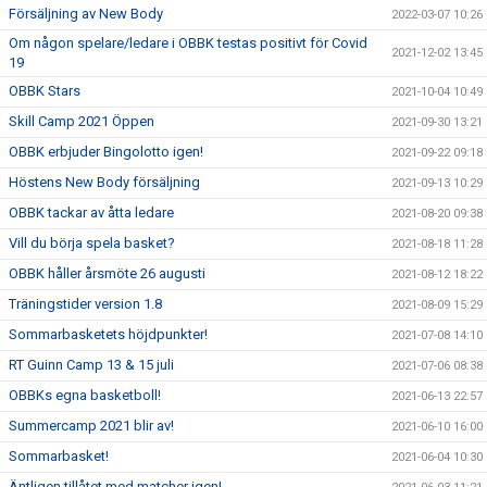
Försäljning av New Body
2022-03-07 10:26
Om någon spelare/ledare i OBBK testas positivt för Covid
2021-12-02 13:45
19
OBBK Stars
2021-10-04 10:49
Skill Camp 2021 Öppen
2021-09-30 13:21
OBBK erbjuder Bingolotto igen!
2021-09-22 09:18
Höstens New Body försäljning
2021-09-13 10:29
OBBK tackar av åtta ledare
2021-08-20 09:38
Vill du börja spela basket?
2021-08-18 11:28
OBBK håller årsmöte 26 augusti
2021-08-12 18:22
Träningstider version 1.8
2021-08-09 15:29
Sommarbasketets höjdpunkter!
2021-07-08 14:10
RT Guinn Camp 13 & 15 juli
2021-07-06 08:38
OBBKs egna basketboll!
2021-06-13 22:57
Summercamp 2021 blir av!
2021-06-10 16:00
Sommarbasket!
2021-06-04 10:30
Äntligen tillåtet med matcher igen!