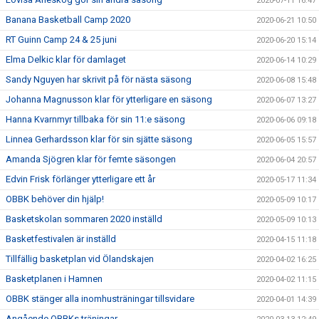
2020-07-11 16:47
Banana Basketball Camp 2020
2020-06-21 10:50
RT Guinn Camp 24 & 25 juni
2020-06-20 15:14
Elma Delkic klar för damlaget
2020-06-14 10:29
Sandy Nguyen har skrivit på för nästa säsong
2020-06-08 15:48
Johanna Magnusson klar för ytterligare en säsong
2020-06-07 13:27
Hanna Kvarnmyr tillbaka för sin 11:e säsong
2020-06-06 09:18
Linnea Gerhardsson klar för sin sjätte säsong
2020-06-05 15:57
Amanda Sjögren klar för femte säsongen
2020-06-04 20:57
Edvin Frisk förlänger ytterligare ett år
2020-05-17 11:34
OBBK behöver din hjälp!
2020-05-09 10:17
Basketskolan sommaren 2020 inställd
2020-05-09 10:13
Basketfestivalen är inställd
2020-04-15 11:18
Tillfällig basketplan vid Ölandskajen
2020-04-02 16:25
Basketplanen i Hamnen
2020-04-02 11:15
OBBK stänger alla inomhusträningar tillsvidare
2020-04-01 14:39
Angående OBBKs träningar