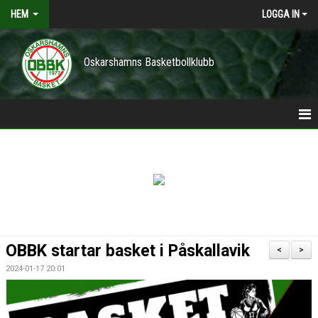
HEM
LOGGA IN
Oskarshamns Basketbollklubb
HEM
POLICY
NYHETER
TRÄNINGSTIDER
OBBK startar basket i Påskallavik
<
>
VÅRA LAG/TRÄNARE
2024-01-17 20:01
KONTAKT