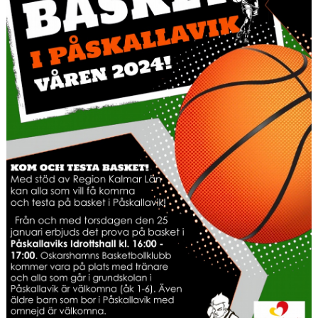
KALENDER
MATCHER
MEDLEMSSKAP
HJÄLPFOND
STYRELSEN
SCHYSST IDROTT LF KALMAR