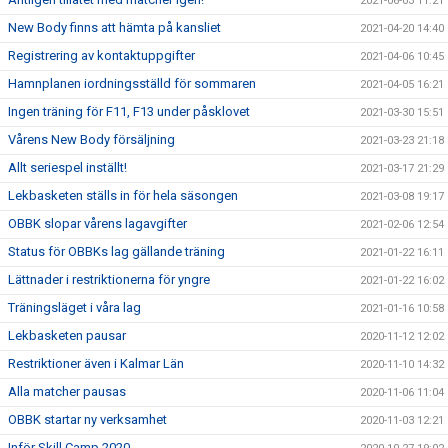
2021-06-03 11:21
New Body finns att hämta på kansliet
2021-04-20 14:40
Registrering av kontaktuppgifter
2021-04-06 10:45
Hamnplanen iordningsställd för sommaren
2021-04-05 16:21
Ingen träning för F11, F13 under påsklovet
2021-03-30 15:51
Vårens New Body försäljning
2021-03-23 21:18
Allt seriespel inställt!
2021-03-17 21:29
Lekbasketen ställs in för hela säsongen
2021-03-08 19:17
OBBK slopar vårens lagavgifter
2021-02-06 12:54
Status för OBBKs lag gällande träning
2021-01-22 16:11
Lättnader i restriktionerna för yngre
2021-01-22 16:02
Träningsläget i våra lag
2021-01-16 10:58
Lekbasketen pausar
2020-11-12 12:02
Restriktioner även i Kalmar Län
2020-11-10 14:32
Alla matcher pausas
2020-11-06 11:04
OBBK startar ny verksamhet
2020-11-03 12:21
Inför Skill Camp 2020