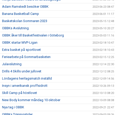
Adam Ramstedt besöker OBBK
2023-06-23 08:47
Banana Basketball Camp
2023-06-01 11:17
Basketskolan Sommaren 2023
2023-05-15 12:48
OBBKs Avslutning
2023-05-10 20:27
OBBK åker till Basketfestivalen i Göteborg
2023-05-03 11:16
OBBK startar MVP-Ligan
2023-02-18 10:47
Extra basket på sportlovet
2023-02-18 10:43
Feriearbete på Sommarbasketen
2023-02-15 12:25
Julavslutning
2022-12-14 22:30
Drills 4 Skills under jullovet
2022-12-12 08:25
Lördagens herrlagsmatch inställd
2022-12-09 14:56
Insyn i amerikansk proffsidrott
2022-10-26 09:13
Skill Camp på höstlovet
2022-10-13 08:20
New Body kommer måndag 10 oktober
2022-10-09 08:08
Nya tag i OBBK
2022-09-21 22:47
OBBKs Träningstider
2022-09-03 09:26