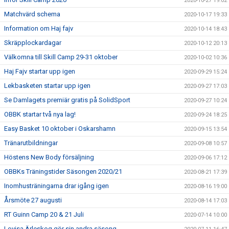
2020-10-27 19:02
Matchvärd schema
2020-10-17 19:33
Information om Haj fajv
2020-10-14 18:43
Skräpplockardagar
2020-10-12 20:13
Välkomna till Skill Camp 29-31 oktober
2020-10-02 10:36
Haj Fajv startar upp igen
2020-09-29 15:24
Lekbasketen startar upp igen
2020-09-27 17:03
Se Damlagets premiär gratis på SolidSport
2020-09-27 10:24
OBBK startar två nya lag!
2020-09-24 18:25
Easy Basket 10 oktober i Oskarshamn
2020-09-15 13:54
Tränarutbildningar
2020-09-08 10:57
Höstens New Body försäljning
2020-09-06 17:12
OBBKs Träningstider Säsongen 2020/21
2020-08-21 17:39
Inomhusträningarna drar igång igen
2020-08-16 19:00
Årsmöte 27 augusti
2020-08-14 17:03
RT Guinn Camp 20 & 21 Juli
2020-07-14 10:00
Lovisa Ärleskog gör sin andra säsong