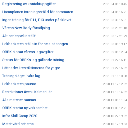
Registrering av kontaktuppgifter
2021-04-06 10:45
Hamnplanen iordningsställd för sommaren
2021-04-05 16:21
Ingen träning för F11, F13 under påsklovet
2021-03-30 15:51
Vårens New Body försäljning
2021-03-23 21:18
Allt seriespel inställt!
2021-03-17 21:29
Lekbasketen ställs in för hela säsongen
2021-03-08 19:17
OBBK slopar vårens lagavgifter
2021-02-06 12:54
Status för OBBKs lag gällande träning
2021-01-22 16:11
Lättnader i restriktionerna för yngre
2021-01-22 16:02
Träningsläget i våra lag
2021-01-16 10:58
Lekbasketen pausar
2020-11-12 12:02
Restriktioner även i Kalmar Län
2020-11-10 14:32
Alla matcher pausas
2020-11-06 11:04
OBBK startar ny verksamhet
2020-11-03 12:21
Inför Skill Camp 2020
2020-10-27 19:02
Matchvärd schema
2020-10-17 19:33