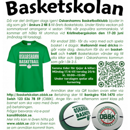
KALENDER
MATCHER
MEDLEMSSKAP
HJÄLPFOND
STYRELSEN
SCHYSST IDROTT LF KALMAR