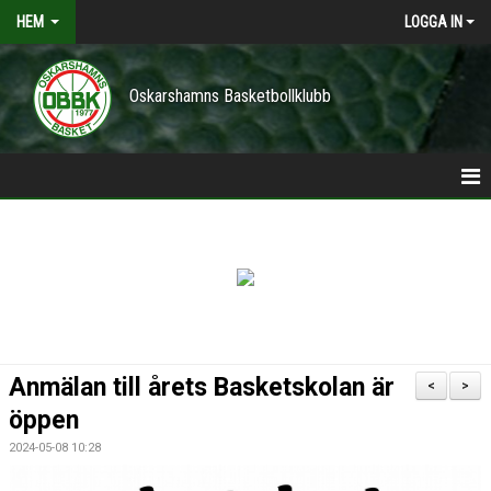
HEM
LOGGA IN
Oskarshamns Basketbollklubb
HEM
POLICY
NYHETER
TRÄNINGSTIDER
Anmälan till årets Basketskolan är
<
>
VÅRA LAG/TRÄNARE
öppen
2024-05-08 10:28
KONTAKT