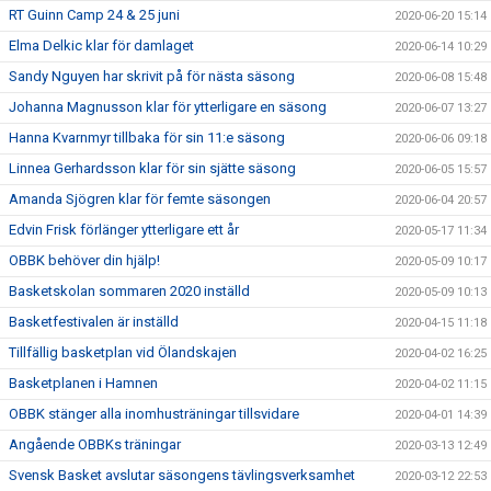
RT Guinn Camp 24 & 25 juni
2020-06-20 15:14
Elma Delkic klar för damlaget
2020-06-14 10:29
Sandy Nguyen har skrivit på för nästa säsong
2020-06-08 15:48
Johanna Magnusson klar för ytterligare en säsong
2020-06-07 13:27
Hanna Kvarnmyr tillbaka för sin 11:e säsong
2020-06-06 09:18
Linnea Gerhardsson klar för sin sjätte säsong
2020-06-05 15:57
Amanda Sjögren klar för femte säsongen
2020-06-04 20:57
Edvin Frisk förlänger ytterligare ett år
2020-05-17 11:34
OBBK behöver din hjälp!
2020-05-09 10:17
Basketskolan sommaren 2020 inställd
2020-05-09 10:13
Basketfestivalen är inställd
2020-04-15 11:18
Tillfällig basketplan vid Ölandskajen
2020-04-02 16:25
Basketplanen i Hamnen
2020-04-02 11:15
OBBK stänger alla inomhusträningar tillsvidare
2020-04-01 14:39
Angående OBBKs träningar
2020-03-13 12:49
Svensk Basket avslutar säsongens tävlingsverksamhet
2020-03-12 22:53