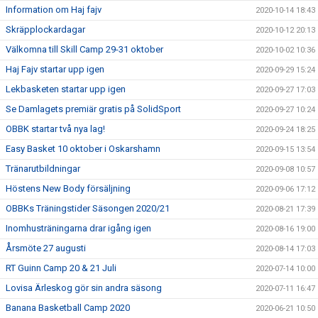
Information om Haj fajv
2020-10-14 18:43
Skräpplockardagar
2020-10-12 20:13
Välkomna till Skill Camp 29-31 oktober
2020-10-02 10:36
Haj Fajv startar upp igen
2020-09-29 15:24
Lekbasketen startar upp igen
2020-09-27 17:03
Se Damlagets premiär gratis på SolidSport
2020-09-27 10:24
OBBK startar två nya lag!
2020-09-24 18:25
Easy Basket 10 oktober i Oskarshamn
2020-09-15 13:54
Tränarutbildningar
2020-09-08 10:57
Höstens New Body försäljning
2020-09-06 17:12
OBBKs Träningstider Säsongen 2020/21
2020-08-21 17:39
Inomhusträningarna drar igång igen
2020-08-16 19:00
Årsmöte 27 augusti
2020-08-14 17:03
RT Guinn Camp 20 & 21 Juli
2020-07-14 10:00
Lovisa Ärleskog gör sin andra säsong
2020-07-11 16:47
Banana Basketball Camp 2020
2020-06-21 10:50