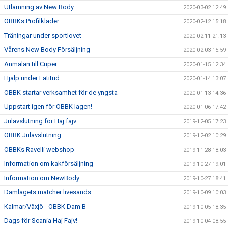
Utlämning av New Body
2020-03-02 12:49
OBBKs Profilkläder
2020-02-12 15:18
Träningar under sportlovet
2020-02-11 21:13
Vårens New Body Försäljning
2020-02-03 15:59
Anmälan till Cuper
2020-01-15 12:34
Hjälp under Latitud
2020-01-14 13:07
OBBK startar verksamhet för de yngsta
2020-01-13 14:36
Uppstart igen för OBBK lagen!
2020-01-06 17:42
Julavslutning för Haj fajv
2019-12-05 17:23
OBBK Julavslutning
2019-12-02 10:29
OBBKs Ravelli webshop
2019-11-28 18:03
Information om kakförsäljning
2019-10-27 19:01
Information om NewBody
2019-10-27 18:41
Damlagets matcher livesänds
2019-10-09 10:03
Kalmar/Växjö - OBBK Dam B
2019-10-05 18:35
Dags för Scania Haj Fajv!
2019-10-04 08:55