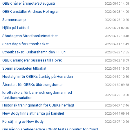
OBBK håller årsmöte 30 augusti
2022-08-10 14:08
OBBK anställer Andreas Holmgran
2022-06-28 14:00
Summercamp
2022-06-25 10:20
Hjälp på Latitud
2022-06-21 07:46
Söndagens Streetbasketmatcher
2022-06-12 10:48
Snart dags för Streetbasket
2022-06-11 11:49
Streetbasket i Oskarshamn den 11 juni
2022-05-29 17:55
OBBK arrangerar bussresa till Hovet
2022-05-22 18:09
Sommarbasketen tillbaka!
2022-05-19 19:05
Nostalgi inför OBBKs återtåg på Herrsidan
2022-04-30 10:50
Återstart för OBBKs äldre ungdomar
2022-04-30 09:58
Idrottsskola för barn- och ungdomar med
2022-04-29 10:00
funktionsvariation
Historisk träningsmatch för OBBKs herrlag!
2022-04-27 17:46
New Body finns att hämta på kansliet
2022-04-14 09:14
Försäljning av New Body
2022-03-07 10:26
Om någon spelare/ledare i OBBK testas positivt för Covid