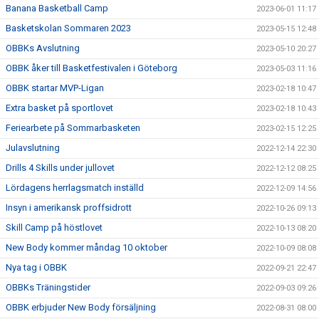
Banana Basketball Camp
2023-06-01 11:17
Basketskolan Sommaren 2023
2023-05-15 12:48
OBBKs Avslutning
2023-05-10 20:27
OBBK åker till Basketfestivalen i Göteborg
2023-05-03 11:16
OBBK startar MVP-Ligan
2023-02-18 10:47
Extra basket på sportlovet
2023-02-18 10:43
Feriearbete på Sommarbasketen
2023-02-15 12:25
Julavslutning
2022-12-14 22:30
Drills 4 Skills under jullovet
2022-12-12 08:25
Lördagens herrlagsmatch inställd
2022-12-09 14:56
Insyn i amerikansk proffsidrott
2022-10-26 09:13
Skill Camp på höstlovet
2022-10-13 08:20
New Body kommer måndag 10 oktober
2022-10-09 08:08
Nya tag i OBBK
2022-09-21 22:47
OBBKs Träningstider
2022-09-03 09:26
OBBK erbjuder New Body försäljning
2022-08-31 08:00