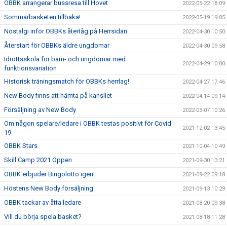
OBBK arrangerar bussresa till Hovet
2022-05-22 18:09
Sommarbasketen tillbaka!
2022-05-19 19:05
Nostalgi inför OBBKs återtåg på Herrsidan
2022-04-30 10:50
Återstart för OBBKs äldre ungdomar
2022-04-30 09:58
Idrottsskola för barn- och ungdomar med
2022-04-29 10:00
funktionsvariation
Historisk träningsmatch för OBBKs herrlag!
2022-04-27 17:46
New Body finns att hämta på kansliet
2022-04-14 09:14
Försäljning av New Body
2022-03-07 10:26
Om någon spelare/ledare i OBBK testas positivt för Covid
2021-12-02 13:45
19
OBBK Stars
2021-10-04 10:49
Skill Camp 2021 Öppen
2021-09-30 13:21
OBBK erbjuder Bingolotto igen!
2021-09-22 09:18
Höstens New Body försäljning
2021-09-13 10:29
OBBK tackar av åtta ledare
2021-08-20 09:38
Vill du börja spela basket?
2021-08-18 11:28