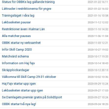
Status för OBBKs lag gällande träning
2021-01-22 16:11
Lättnader i restriktionerna för yngre
2021-01-22 16:02
Träningsläget i våra lag
2021-01-16 10:58
Lekbasketen pausar
2020-11-12 12:02
Restriktioner även i Kalmar Län
2020-11-10 14:32
Alla matcher pausas
2020-11-06 11:04
OBBK startar ny verksamhet
2020-11-03 12:21
Inför Skill Camp 2020
2020-10-27 19:02
Matchvärd schema
2020-10-17 19:33
Information om Haj fajv
2020-10-14 18:43
Skräpplockardagar
2020-10-12 20:13
Välkomna till Skill Camp 29-31 oktober
2020-10-02 10:36
Haj Fajv startar upp igen
2020-09-29 15:24
Lekbasketen startar upp igen
2020-09-27 17:03
Se Damlagets premiär gratis på SolidSport
2020-09-27 10:24
OBBK startar två nya lag!
2020-09-24 18:25