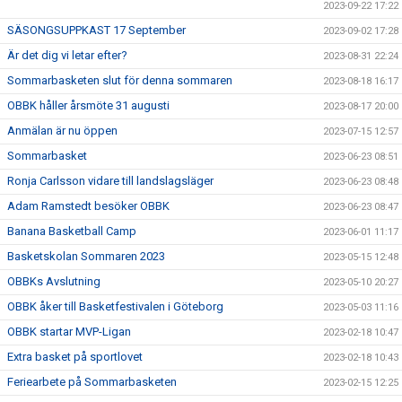
2023-09-22 17:22
SÄSONGSUPPKAST 17 September
2023-09-02 17:28
Är det dig vi letar efter?
2023-08-31 22:24
Sommarbasketen slut för denna sommaren
2023-08-18 16:17
OBBK håller årsmöte 31 augusti
2023-08-17 20:00
Anmälan är nu öppen
2023-07-15 12:57
Sommarbasket
2023-06-23 08:51
Ronja Carlsson vidare till landslagsläger
2023-06-23 08:48
Adam Ramstedt besöker OBBK
2023-06-23 08:47
Banana Basketball Camp
2023-06-01 11:17
Basketskolan Sommaren 2023
2023-05-15 12:48
OBBKs Avslutning
2023-05-10 20:27
OBBK åker till Basketfestivalen i Göteborg
2023-05-03 11:16
OBBK startar MVP-Ligan
2023-02-18 10:47
Extra basket på sportlovet
2023-02-18 10:43
Feriearbete på Sommarbasketen
2023-02-15 12:25