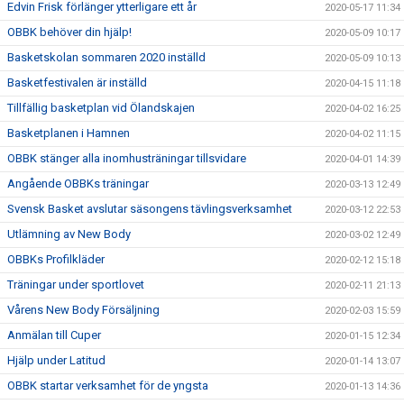
Edvin Frisk förlänger ytterligare ett år
2020-05-17 11:34
OBBK behöver din hjälp!
2020-05-09 10:17
Basketskolan sommaren 2020 inställd
2020-05-09 10:13
Basketfestivalen är inställd
2020-04-15 11:18
Tillfällig basketplan vid Ölandskajen
2020-04-02 16:25
Basketplanen i Hamnen
2020-04-02 11:15
OBBK stänger alla inomhusträningar tillsvidare
2020-04-01 14:39
Angående OBBKs träningar
2020-03-13 12:49
Svensk Basket avslutar säsongens tävlingsverksamhet
2020-03-12 22:53
Utlämning av New Body
2020-03-02 12:49
OBBKs Profilkläder
2020-02-12 15:18
Träningar under sportlovet
2020-02-11 21:13
Vårens New Body Försäljning
2020-02-03 15:59
Anmälan till Cuper
2020-01-15 12:34
Hjälp under Latitud
2020-01-14 13:07
OBBK startar verksamhet för de yngsta
2020-01-13 14:36