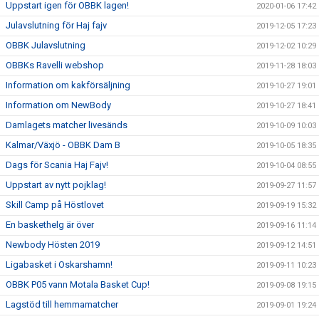
Uppstart igen för OBBK lagen!
2020-01-06 17:42
Julavslutning för Haj fajv
2019-12-05 17:23
OBBK Julavslutning
2019-12-02 10:29
OBBKs Ravelli webshop
2019-11-28 18:03
Information om kakförsäljning
2019-10-27 19:01
Information om NewBody
2019-10-27 18:41
Damlagets matcher livesänds
2019-10-09 10:03
Kalmar/Växjö - OBBK Dam B
2019-10-05 18:35
Dags för Scania Haj Fajv!
2019-10-04 08:55
Uppstart av nytt pojklag!
2019-09-27 11:57
Skill Camp på Höstlovet
2019-09-19 15:32
En baskethelg är över
2019-09-16 11:14
Newbody Hösten 2019
2019-09-12 14:51
Ligabasket i Oskarshamn!
2019-09-11 10:23
OBBK P05 vann Motala Basket Cup!
2019-09-08 19:15
Lagstöd till hemmamatcher
2019-09-01 19:24