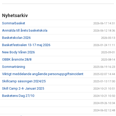
KALENDER
MATCHER
Nyhetsarkiv
Sommarbasket
2026-06-17 14:51
MEDLEMSSKAP
Anmälda till årets basketskola
2026-06-12 18:36
HJÄLPFOND
Basketskolan 2026
2026-05-13
Basketfestivalen 13-17 maj 2026
2026-01-24 11:11
STYRELSEN
New Body Våren 2026
2025-09-01
SCHYSST IDROTT LF KALMAR
OBBK årsmöte 28/8
2025-08-14
Sommarträning
2025-06-19 16:23
Viktigt meddelande angående personuppgiftsincident
2025-02-07 14:44
Skillcamp säsongen 2024/25
2025-01-13 17:00
Skill Camp 2-4- Januari 2025
2024-10-21 10:51
Basketens Dag 27/10
2024-10-21 10:50
2024-09-26 10:34
2024-06-02 12:48