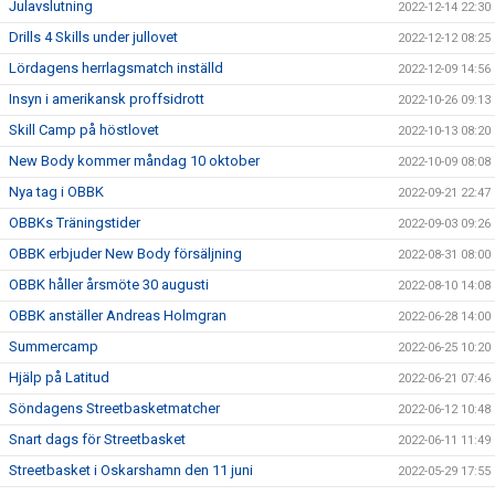
Julavslutning
2022-12-14 22:30
Drills 4 Skills under jullovet
2022-12-12 08:25
Lördagens herrlagsmatch inställd
2022-12-09 14:56
Insyn i amerikansk proffsidrott
2022-10-26 09:13
Skill Camp på höstlovet
2022-10-13 08:20
New Body kommer måndag 10 oktober
2022-10-09 08:08
Nya tag i OBBK
2022-09-21 22:47
OBBKs Träningstider
2022-09-03 09:26
OBBK erbjuder New Body försäljning
2022-08-31 08:00
OBBK håller årsmöte 30 augusti
2022-08-10 14:08
OBBK anställer Andreas Holmgran
2022-06-28 14:00
Summercamp
2022-06-25 10:20
Hjälp på Latitud
2022-06-21 07:46
Söndagens Streetbasketmatcher
2022-06-12 10:48
Snart dags för Streetbasket
2022-06-11 11:49
Streetbasket i Oskarshamn den 11 juni
2022-05-29 17:55