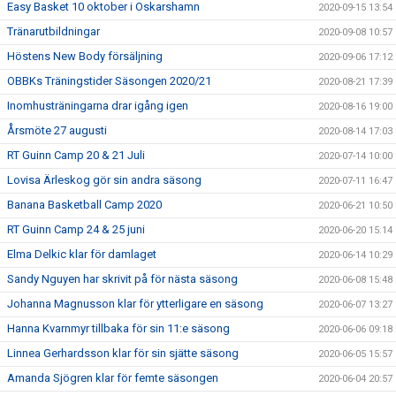
Easy Basket 10 oktober i Oskarshamn
2020-09-15 13:54
Tränarutbildningar
2020-09-08 10:57
Höstens New Body försäljning
2020-09-06 17:12
OBBKs Träningstider Säsongen 2020/21
2020-08-21 17:39
Inomhusträningarna drar igång igen
2020-08-16 19:00
Årsmöte 27 augusti
2020-08-14 17:03
RT Guinn Camp 20 & 21 Juli
2020-07-14 10:00
Lovisa Ärleskog gör sin andra säsong
2020-07-11 16:47
Banana Basketball Camp 2020
2020-06-21 10:50
RT Guinn Camp 24 & 25 juni
2020-06-20 15:14
Elma Delkic klar för damlaget
2020-06-14 10:29
Sandy Nguyen har skrivit på för nästa säsong
2020-06-08 15:48
Johanna Magnusson klar för ytterligare en säsong
2020-06-07 13:27
Hanna Kvarnmyr tillbaka för sin 11:e säsong
2020-06-06 09:18
Linnea Gerhardsson klar för sin sjätte säsong
2020-06-05 15:57
Amanda Sjögren klar för femte säsongen
2020-06-04 20:57