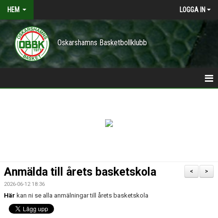
HEM
LOGGA IN
Oskarshamns Basketbollklubb
HEM
POLICY
NYHETER
TRÄNINGSTIDER
Anmälda till årets basketskola
<
>
VÅRA LAG/TRÄNARE
2026-06-12 18:36
Här
kan ni se alla anmälningar till årets basketskola
KONTAKT