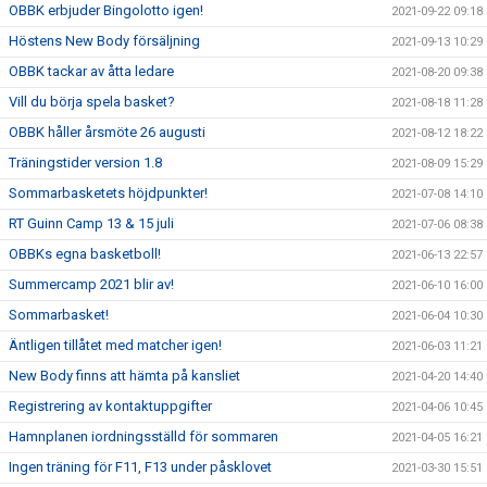
OBBK erbjuder Bingolotto igen!
2021-09-22 09:18
Höstens New Body försäljning
2021-09-13 10:29
OBBK tackar av åtta ledare
2021-08-20 09:38
Vill du börja spela basket?
2021-08-18 11:28
OBBK håller årsmöte 26 augusti
2021-08-12 18:22
Träningstider version 1.8
2021-08-09 15:29
Sommarbasketets höjdpunkter!
2021-07-08 14:10
RT Guinn Camp 13 & 15 juli
2021-07-06 08:38
OBBKs egna basketboll!
2021-06-13 22:57
Summercamp 2021 blir av!
2021-06-10 16:00
Sommarbasket!
2021-06-04 10:30
Äntligen tillåtet med matcher igen!
2021-06-03 11:21
New Body finns att hämta på kansliet
2021-04-20 14:40
Registrering av kontaktuppgifter
2021-04-06 10:45
Hamnplanen iordningsställd för sommaren
2021-04-05 16:21
Ingen träning för F11, F13 under påsklovet
2021-03-30 15:51