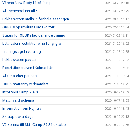
Vårens New Body försäljning
2021-03-23 21:18
Allt seriespel inställt!
2021-03-17 21:29
Lekbasketen ställs in för hela säsongen
2021-03-08 19:17
OBBK slopar vårens lagavgifter
2021-02-06 12:54
Status för OBBKs lag gällande träning
2021-01-22 16:11
Lättnader i restriktionerna för yngre
2021-01-22 16:02
Träningsläget i våra lag
2021-01-16 10:58
Lekbasketen pausar
2020-11-12 12:02
Restriktioner även i Kalmar Län
2020-11-10 14:32
Alla matcher pausas
2020-11-06 11:04
OBBK startar ny verksamhet
2020-11-03 12:21
Inför Skill Camp 2020
2020-10-27 19:02
Matchvärd schema
2020-10-17 19:33
Information om Haj fajv
2020-10-14 18:43
Skräpplockardagar
2020-10-12 20:13
Välkomna till Skill Camp 29-31 oktober
2020-10-02 10:36