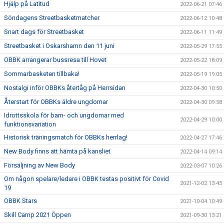
Hjälp på Latitud
2022-06-21 07:46
Söndagens Streetbasketmatcher
2022-06-12 10:48
Snart dags för Streetbasket
2022-06-11 11:49
Streetbasket i Oskarshamn den 11 juni
2022-05-29 17:55
OBBK arrangerar bussresa till Hovet
2022-05-22 18:09
Sommarbasketen tillbaka!
2022-05-19 19:05
Nostalgi inför OBBKs återtåg på Herrsidan
2022-04-30 10:50
Återstart för OBBKs äldre ungdomar
2022-04-30 09:58
Idrottsskola för barn- och ungdomar med
2022-04-29 10:00
funktionsvariation
Historisk träningsmatch för OBBKs herrlag!
2022-04-27 17:46
New Body finns att hämta på kansliet
2022-04-14 09:14
Försäljning av New Body
2022-03-07 10:26
Om någon spelare/ledare i OBBK testas positivt för Covid
2021-12-02 13:45
19
OBBK Stars
2021-10-04 10:49
Skill Camp 2021 Öppen
2021-09-30 13:21