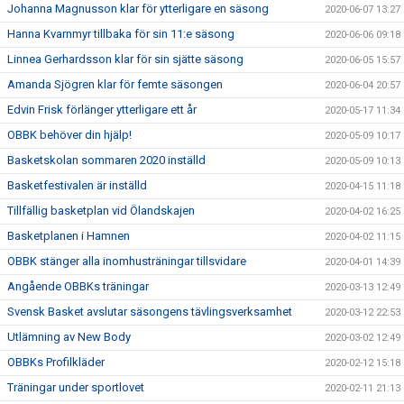
Johanna Magnusson klar för ytterligare en säsong
2020-06-07 13:27
Hanna Kvarnmyr tillbaka för sin 11:e säsong
2020-06-06 09:18
Linnea Gerhardsson klar för sin sjätte säsong
2020-06-05 15:57
Amanda Sjögren klar för femte säsongen
2020-06-04 20:57
Edvin Frisk förlänger ytterligare ett år
2020-05-17 11:34
OBBK behöver din hjälp!
2020-05-09 10:17
Basketskolan sommaren 2020 inställd
2020-05-09 10:13
Basketfestivalen är inställd
2020-04-15 11:18
Tillfällig basketplan vid Ölandskajen
2020-04-02 16:25
Basketplanen i Hamnen
2020-04-02 11:15
OBBK stänger alla inomhusträningar tillsvidare
2020-04-01 14:39
Angående OBBKs träningar
2020-03-13 12:49
Svensk Basket avslutar säsongens tävlingsverksamhet
2020-03-12 22:53
Utlämning av New Body
2020-03-02 12:49
OBBKs Profilkläder
2020-02-12 15:18
Träningar under sportlovet
2020-02-11 21:13