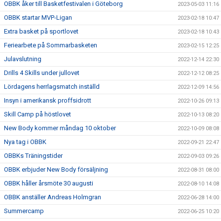
OBBK åker till Basketfestivalen i Göteborg
2023-05-03 11:16
OBBK startar MVP-Ligan
2023-02-18 10:47
Extra basket på sportlovet
2023-02-18 10:43
Feriearbete på Sommarbasketen
2023-02-15 12:25
Julavslutning
2022-12-14 22:30
Drills 4 Skills under jullovet
2022-12-12 08:25
Lördagens herrlagsmatch inställd
2022-12-09 14:56
Insyn i amerikansk proffsidrott
2022-10-26 09:13
Skill Camp på höstlovet
2022-10-13 08:20
New Body kommer måndag 10 oktober
2022-10-09 08:08
Nya tag i OBBK
2022-09-21 22:47
OBBKs Träningstider
2022-09-03 09:26
OBBK erbjuder New Body försäljning
2022-08-31 08:00
OBBK håller årsmöte 30 augusti
2022-08-10 14:08
OBBK anställer Andreas Holmgran
2022-06-28 14:00
Summercamp
2022-06-25 10:20