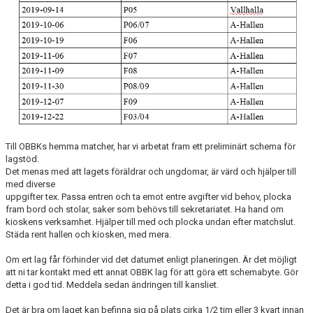
KALENDER
MATCHER
MEDLEMSSKAP
HJÄLPFOND
STYRELSEN
Till OBBKs hemma matcher, har vi arbetat fram ett preliminärt schema för
SCHYSST IDROTT LF KALMAR
lagstöd.
Det menas med att lagets föräldrar och ungdomar, är värd och hjälper till
med diverse
uppgifter tex. Passa entren och ta emot entre avgifter vid behov, plocka
fram bord och stolar, saker som behövs till sekretariatet. Ha hand om
kioskens verksamhet. Hjälper till med och plocka undan efter matchslut.
Städa rent hallen och kiosken, med mera.
Om ert lag får förhinder vid det datumet enligt planeringen. Är det möjligt
att ni tar kontakt med ett annat OBBK lag för att göra ett schemabyte. Gör
detta i god tid. Meddela sedan ändringen till kansliet.
Det är bra om laget kan befinna sig på plats cirka 1/2 tim eller 3 kvart innan