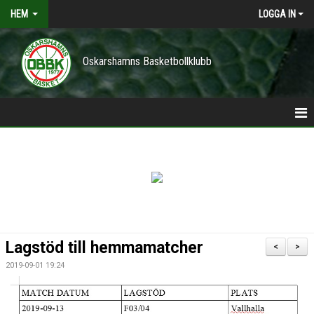
HEM
LOGGA IN
Oskarshamns Basketbollklubb
HEM
POLICY
NYHETER
TRÄNINGSTIDER
Lagstöd till hemmamatcher
<
>
VÅRA LAG/TRÄNARE
2019-09-01 19:24
KONTAKT