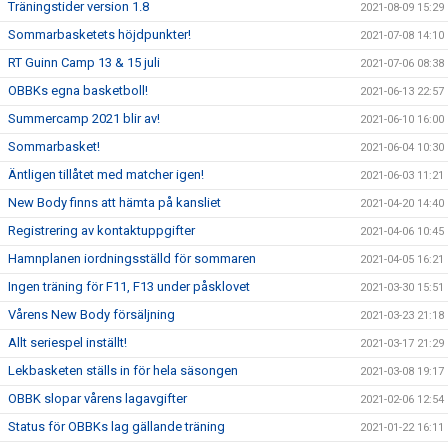
Träningstider version 1.8
2021-08-09 15:29
Sommarbasketets höjdpunkter!
2021-07-08 14:10
RT Guinn Camp 13 & 15 juli
2021-07-06 08:38
OBBKs egna basketboll!
2021-06-13 22:57
Summercamp 2021 blir av!
2021-06-10 16:00
Sommarbasket!
2021-06-04 10:30
Äntligen tillåtet med matcher igen!
2021-06-03 11:21
New Body finns att hämta på kansliet
2021-04-20 14:40
Registrering av kontaktuppgifter
2021-04-06 10:45
Hamnplanen iordningsställd för sommaren
2021-04-05 16:21
Ingen träning för F11, F13 under påsklovet
2021-03-30 15:51
Vårens New Body försäljning
2021-03-23 21:18
Allt seriespel inställt!
2021-03-17 21:29
Lekbasketen ställs in för hela säsongen
2021-03-08 19:17
OBBK slopar vårens lagavgifter
2021-02-06 12:54
Status för OBBKs lag gällande träning
2021-01-22 16:11