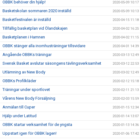
OBBK behöver din hjälp!
2020-05-09 10:17
Basketskolan sommaren 2020 inställd
2020-05-09 10:13
Basketfestivalen är inställd
2020-04-15 11:18
Tillfällig basketplan vid Ölandskajen
2020-04-02 16:25
Basketplanen i Hamnen
2020-04-02 11:15
OBBK stänger alla inomhusträningar tillsvidare
2020-04-01 14:39
Angående OBBKs träningar
2020-03-13 12:49
Svensk Basket avslutar säsongens tävlingsverksamhet
2020-03-12 22:53
Utlämning av New Body
2020-03-02 12:49
OBBKs Profilkläder
2020-02-12 15:18
Träningar under sportlovet
2020-02-11 21:13
Vårens New Body Försäljning
2020-02-03 15:59
Anmälan till Cuper
2020-01-15 12:34
Hjälp under Latitud
2020-01-14 13:07
OBBK startar verksamhet för de yngsta
2020-01-13 14:36
Uppstart igen för OBBK lagen!
2020-01-06 17:42