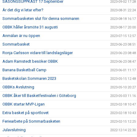
SÄSONGSUPPKAST 17 September
2023-09-02 17:28
Är det dig vi letar efter?
2023-08-31 22:24
Sommarbasketen slut för denna sommaren
2023-08-18 16:17
OBBK håller årsmöte 31 augusti
2023-08-17 20:00
Anmälan är nu öppen
2023-07-15 12:57
Sommarbasket
2023-06-23 08:51
Ronja Carlsson vidare till landslagsläger
2023-06-23 08:48
Adam Ramstedt besöker OBBK
2023-06-23 08:47
Banana Basketball Camp
2023-06-01 11:17
Basketskolan Sommaren 2023
2023-05-15 12:48
OBBKs Avslutning
2023-05-10 20:27
OBBK åker till Basketfestivalen i Göteborg
2023-05-03 11:16
OBBK startar MVP-Ligan
2023-02-18 10:47
Extra basket på sportlovet
2023-02-18 10:43
Feriearbete på Sommarbasketen
2023-02-15 12:25
Julavslutning
2022-12-14 22:30