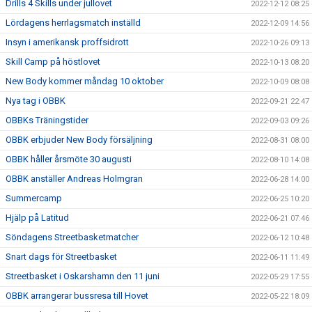
Drills 4 Skills under jullovet
2022-12-12 08:25
Lördagens herrlagsmatch inställd
2022-12-09 14:56
Insyn i amerikansk proffsidrott
2022-10-26 09:13
Skill Camp på höstlovet
2022-10-13 08:20
New Body kommer måndag 10 oktober
2022-10-09 08:08
Nya tag i OBBK
2022-09-21 22:47
OBBKs Träningstider
2022-09-03 09:26
OBBK erbjuder New Body försäljning
2022-08-31 08:00
OBBK håller årsmöte 30 augusti
2022-08-10 14:08
OBBK anställer Andreas Holmgran
2022-06-28 14:00
Summercamp
2022-06-25 10:20
Hjälp på Latitud
2022-06-21 07:46
Söndagens Streetbasketmatcher
2022-06-12 10:48
Snart dags för Streetbasket
2022-06-11 11:49
Streetbasket i Oskarshamn den 11 juni
2022-05-29 17:55
OBBK arrangerar bussresa till Hovet
2022-05-22 18:09