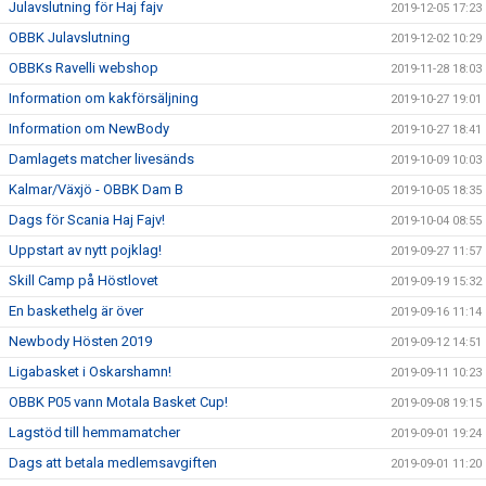
Julavslutning för Haj fajv
2019-12-05 17:23
OBBK Julavslutning
2019-12-02 10:29
OBBKs Ravelli webshop
2019-11-28 18:03
Information om kakförsäljning
2019-10-27 19:01
Information om NewBody
2019-10-27 18:41
Damlagets matcher livesänds
2019-10-09 10:03
Kalmar/Växjö - OBBK Dam B
2019-10-05 18:35
Dags för Scania Haj Fajv!
2019-10-04 08:55
Uppstart av nytt pojklag!
2019-09-27 11:57
Skill Camp på Höstlovet
2019-09-19 15:32
En baskethelg är över
2019-09-16 11:14
Newbody Hösten 2019
2019-09-12 14:51
Ligabasket i Oskarshamn!
2019-09-11 10:23
OBBK P05 vann Motala Basket Cup!
2019-09-08 19:15
Lagstöd till hemmamatcher
2019-09-01 19:24
Dags att betala medlemsavgiften
2019-09-01 11:20