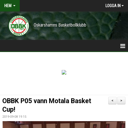
HEM
LOGGA IN
Oskarshamns Basketbollklubb
HEM
POLICY
NYHETER
TRÄNINGSTIDER
OBBK P05 vann Motala Basket
<
>
VÅRA LAG/TRÄNARE
Cup!
2019-09-08 19:15
KONTAKT