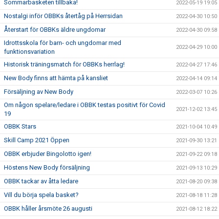
Sommarbasketen tillbaka!
2022-05-19 19:05
Nostalgi inför OBBKs återtåg på Herrsidan
2022-04-30 10:50
Återstart för OBBKs äldre ungdomar
2022-04-30 09:58
Idrottsskola för barn- och ungdomar med
2022-04-29 10:00
funktionsvariation
Historisk träningsmatch för OBBKs herrlag!
2022-04-27 17:46
New Body finns att hämta på kansliet
2022-04-14 09:14
Försäljning av New Body
2022-03-07 10:26
Om någon spelare/ledare i OBBK testas positivt för Covid
2021-12-02 13:45
19
OBBK Stars
2021-10-04 10:49
Skill Camp 2021 Öppen
2021-09-30 13:21
OBBK erbjuder Bingolotto igen!
2021-09-22 09:18
Höstens New Body försäljning
2021-09-13 10:29
OBBK tackar av åtta ledare
2021-08-20 09:38
Vill du börja spela basket?
2021-08-18 11:28
OBBK håller årsmöte 26 augusti
2021-08-12 18:22