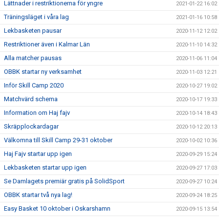
Lättnader i restriktionerna för yngre
2021-01-22 16:02
Träningsläget i våra lag
2021-01-16 10:58
Lekbasketen pausar
2020-11-12 12:02
Restriktioner även i Kalmar Län
2020-11-10 14:32
Alla matcher pausas
2020-11-06 11:04
OBBK startar ny verksamhet
2020-11-03 12:21
Inför Skill Camp 2020
2020-10-27 19:02
Matchvärd schema
2020-10-17 19:33
Information om Haj fajv
2020-10-14 18:43
Skräpplockardagar
2020-10-12 20:13
Välkomna till Skill Camp 29-31 oktober
2020-10-02 10:36
Haj Fajv startar upp igen
2020-09-29 15:24
Lekbasketen startar upp igen
2020-09-27 17:03
Se Damlagets premiär gratis på SolidSport
2020-09-27 10:24
OBBK startar två nya lag!
2020-09-24 18:25
Easy Basket 10 oktober i Oskarshamn
2020-09-15 13:54