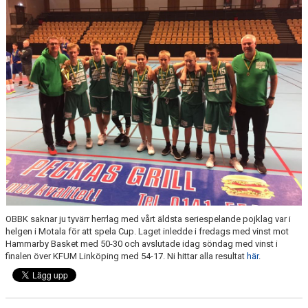
KALENDER
MATCHER
MEDLEMSSKAP
HJÄLPFOND
STYRELSEN
SCHYSST IDROTT LF KALMAR
OBBK saknar ju tyvärr herrlag med vårt äldsta seriespelande pojklag var i
helgen i Motala för att spela Cup. Laget inledde i fredags med vinst mot
Hammarby Basket med 50-30 och avslutade idag söndag med vinst i
finalen över KFUM Linköping med 54-17. Ni hittar alla resultat
här
.