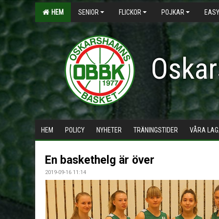
HEM
SENIOR
FLICKOR
POJKAR
EASY
Oskar
HEM
POLICY
NYHETER
TRÄNINGSTIDER
VÅRA LAG
En baskethelg är över
2019-09-16 11:14