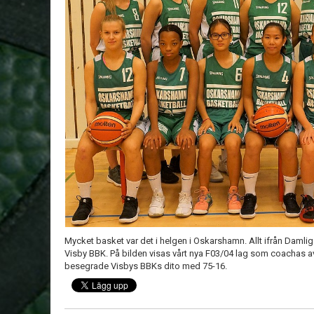
Mycket basket var det i helgen i Oskarshamn. Allt ifrån Daml
Visby BBK. På bilden visas vårt nya F03/04 lag som coacha
besegrade Visbys BBKs dito med 75-16.