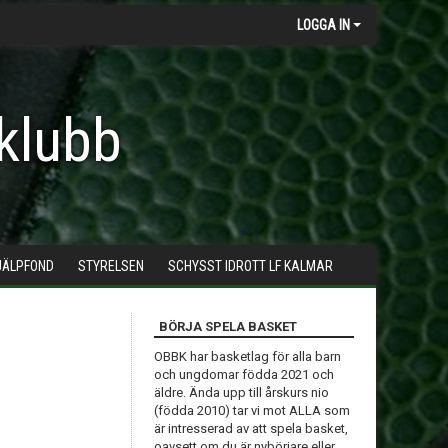
LOGGA IN
klubb
JÄLPFOND
STYRELSEN
SCHYSST IDROTT LF KALMAR
BÖRJA SPELA BASKET
OBBK har basketlag för alla barn
och ungdomar födda 2021 och
äldre. Ända upp till årskurs nio
(födda 2010) tar vi mot ALLA som
är intresserad av att spela basket,
oavsett om du är nybörjare eller