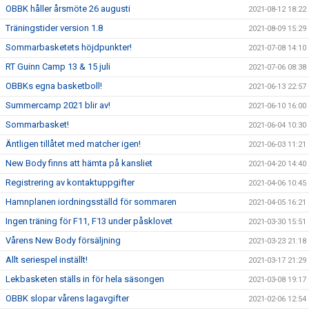
OBBK håller årsmöte 26 augusti
2021-08-12 18:22
Träningstider version 1.8
2021-08-09 15:29
Sommarbasketets höjdpunkter!
2021-07-08 14:10
RT Guinn Camp 13 & 15 juli
2021-07-06 08:38
OBBKs egna basketboll!
2021-06-13 22:57
Summercamp 2021 blir av!
2021-06-10 16:00
Sommarbasket!
2021-06-04 10:30
Äntligen tillåtet med matcher igen!
2021-06-03 11:21
New Body finns att hämta på kansliet
2021-04-20 14:40
Registrering av kontaktuppgifter
2021-04-06 10:45
Hamnplanen iordningsställd för sommaren
2021-04-05 16:21
Ingen träning för F11, F13 under påsklovet
2021-03-30 15:51
Vårens New Body försäljning
2021-03-23 21:18
Allt seriespel inställt!
2021-03-17 21:29
Lekbasketen ställs in för hela säsongen
2021-03-08 19:17
OBBK slopar vårens lagavgifter
2021-02-06 12:54