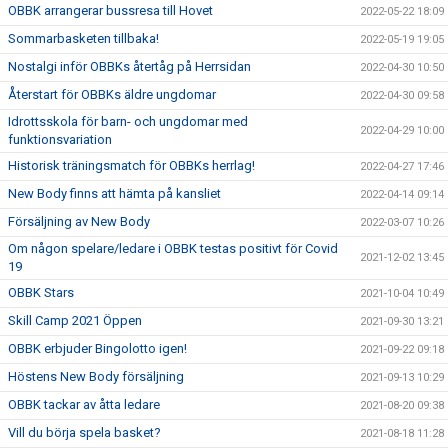
OBBK arrangerar bussresa till Hovet
2022-05-22 18:09
Sommarbasketen tillbaka!
2022-05-19 19:05
Nostalgi inför OBBKs återtåg på Herrsidan
2022-04-30 10:50
Återstart för OBBKs äldre ungdomar
2022-04-30 09:58
Idrottsskola för barn- och ungdomar med
2022-04-29 10:00
funktionsvariation
Historisk träningsmatch för OBBKs herrlag!
2022-04-27 17:46
New Body finns att hämta på kansliet
2022-04-14 09:14
Försäljning av New Body
2022-03-07 10:26
Om någon spelare/ledare i OBBK testas positivt för Covid
2021-12-02 13:45
19
OBBK Stars
2021-10-04 10:49
Skill Camp 2021 Öppen
2021-09-30 13:21
OBBK erbjuder Bingolotto igen!
2021-09-22 09:18
Höstens New Body försäljning
2021-09-13 10:29
OBBK tackar av åtta ledare
2021-08-20 09:38
Vill du börja spela basket?
2021-08-18 11:28