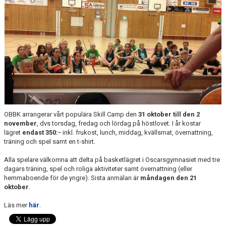
KALENDER
MATCHER
MEDLEMSSKAP
HJÄLPFOND
STYRELSEN
SCHYSST IDROTT LF KALMAR
OBBK arrangerar vårt populära Skill Camp den
31 oktober till den 2
november
, dvs torsdag, fredag och lördag på höstlovet. I år kostar
lägret
endast 350:-
inkl. frukost, lunch, middag, kvällsmat, övernattning,
träning och spel samt en t-shirt.
Alla spelare välkomna att delta på basketlägret i Oscarsgymnasiet med tre
dagars träning, spel och roliga aktiviteter samt övernattning (eller
hemmaboende för de yngre). Sista anmälan är
måndagen den 21
oktober
.
Läs mer
här
.