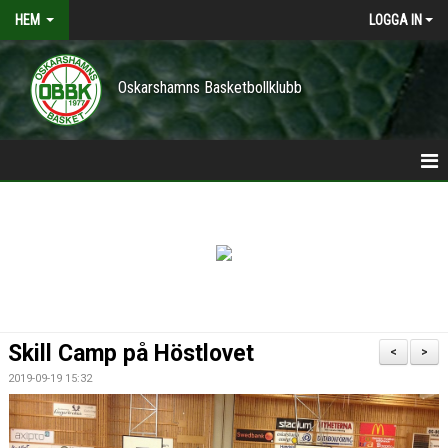
HEM
LOGGA IN
Oskarshamns Basketbollklubb
HEM
POLICY
NYHETER
TRÄNINGSTIDER
Skill Camp på Höstlovet
<
>
VÅRA LAG/TRÄNARE
2019-09-19 15:32
KONTAKT