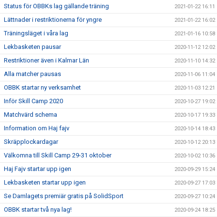
Status för OBBKs lag gällande träning
2021-01-22 16:11
Lättnader i restriktionerna för yngre
2021-01-22 16:02
Träningsläget i våra lag
2021-01-16 10:58
Lekbasketen pausar
2020-11-12 12:02
Restriktioner även i Kalmar Län
2020-11-10 14:32
Alla matcher pausas
2020-11-06 11:04
OBBK startar ny verksamhet
2020-11-03 12:21
Inför Skill Camp 2020
2020-10-27 19:02
Matchvärd schema
2020-10-17 19:33
Information om Haj fajv
2020-10-14 18:43
Skräpplockardagar
2020-10-12 20:13
Välkomna till Skill Camp 29-31 oktober
2020-10-02 10:36
Haj Fajv startar upp igen
2020-09-29 15:24
Lekbasketen startar upp igen
2020-09-27 17:03
Se Damlagets premiär gratis på SolidSport
2020-09-27 10:24
OBBK startar två nya lag!
2020-09-24 18:25