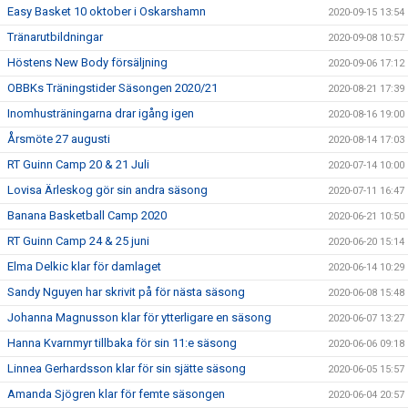
Easy Basket 10 oktober i Oskarshamn
2020-09-15 13:54
Tränarutbildningar
2020-09-08 10:57
Höstens New Body försäljning
2020-09-06 17:12
OBBKs Träningstider Säsongen 2020/21
2020-08-21 17:39
Inomhusträningarna drar igång igen
2020-08-16 19:00
Årsmöte 27 augusti
2020-08-14 17:03
RT Guinn Camp 20 & 21 Juli
2020-07-14 10:00
Lovisa Ärleskog gör sin andra säsong
2020-07-11 16:47
Banana Basketball Camp 2020
2020-06-21 10:50
RT Guinn Camp 24 & 25 juni
2020-06-20 15:14
Elma Delkic klar för damlaget
2020-06-14 10:29
Sandy Nguyen har skrivit på för nästa säsong
2020-06-08 15:48
Johanna Magnusson klar för ytterligare en säsong
2020-06-07 13:27
Hanna Kvarnmyr tillbaka för sin 11:e säsong
2020-06-06 09:18
Linnea Gerhardsson klar för sin sjätte säsong
2020-06-05 15:57
Amanda Sjögren klar för femte säsongen
2020-06-04 20:57