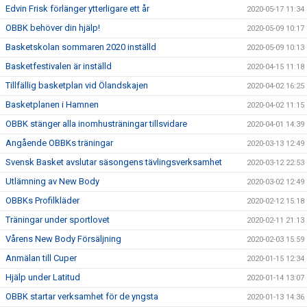
Edvin Frisk förlänger ytterligare ett år
2020-05-17 11:34
OBBK behöver din hjälp!
2020-05-09 10:17
Basketskolan sommaren 2020 inställd
2020-05-09 10:13
Basketfestivalen är inställd
2020-04-15 11:18
Tillfällig basketplan vid Ölandskajen
2020-04-02 16:25
Basketplanen i Hamnen
2020-04-02 11:15
OBBK stänger alla inomhusträningar tillsvidare
2020-04-01 14:39
Angående OBBKs träningar
2020-03-13 12:49
Svensk Basket avslutar säsongens tävlingsverksamhet
2020-03-12 22:53
Utlämning av New Body
2020-03-02 12:49
OBBKs Profilkläder
2020-02-12 15:18
Träningar under sportlovet
2020-02-11 21:13
Vårens New Body Försäljning
2020-02-03 15:59
Anmälan till Cuper
2020-01-15 12:34
Hjälp under Latitud
2020-01-14 13:07
OBBK startar verksamhet för de yngsta
2020-01-13 14:36