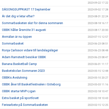
2023-09-22 17:22
SÄSONGSUPPKAST 17 September
2023-09-02 17:28
Är det dig vi letar efter?
2023-08-31 22:24
Sommarbasketen slut för denna sommaren
2023-08-18 16:17
OBBK håller årsmöte 31 augusti
2023-08-17 20:00
Anmälan är nu öppen
2023-07-15 12:57
Sommarbasket
2023-06-23 08:51
Ronja Carlsson vidare till landslagsläger
2023-06-23 08:48
Adam Ramstedt besöker OBBK
2023-06-23 08:47
Banana Basketball Camp
2023-06-01 11:17
Basketskolan Sommaren 2023
2023-05-15 12:48
OBBKs Avslutning
2023-05-10 20:27
OBBK åker till Basketfestivalen i Göteborg
2023-05-03 11:16
OBBK startar MVP-Ligan
2023-02-18 10:47
Extra basket på sportlovet
2023-02-18 10:43
Feriearbete på Sommarbasketen
2023-02-15 12:25