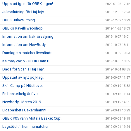
Uppstart igen för OBBK lagen!
2020-01-06 17:42
Julavslutning för Haj fajv
2019-12-05 17:23
OBBK Julavslutning
2019-12-02 10:29
OBBKs Ravelli webshop
2019-11-28 18:03
Information om kakförsäljning
2019-10-27 19:01
Information om NewBody
2019-10-27 18:41
Damlagets matcher livesänds
2019-10-09 10:03
Kalmar/Växjö - OBBK Dam B
2019-10-05 18:35
Dags för Scania Haj Fajv!
2019-10-04 08:55
Uppstart av nytt pojklag!
2019-09-27 11:57
Skill Camp på Höstlovet
2019-09-19 15:32
En baskethelg är över
2019-09-16 11:14
Newbody Hösten 2019
2019-09-12 14:51
Ligabasket i Oskarshamn!
2019-09-11 10:23
OBBK P05 vann Motala Basket Cup!
2019-09-08 19:15
Lagstöd till hemmamatcher
2019-09-01 19:24