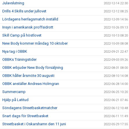
Julavslutning
2022-12-14 22:30
Drills 4 Skills under jullovet
2022-12-12 08:25
Lördagens herrlagsmatch inställd
2022-12-09 14:56
Insyn i amerikansk proffsidrott
2022-10-26 09:13
Skill Camp på höstlovet
2022-10-13 08:20
New Body kommer måndag 10 oktober
2022-10-09 08:08
Nya tag i OBBK
2022-09-21 22:47
OBBKs Träningstider
2022-09-03 09:26
OBBK erbjuder New Body försäljning
2022-08-31 08:00
OBBK håller årsmöte 30 augusti
2022-08-10 14:08
OBBK anställer Andreas Holmgran
2022-06-28 14:00
Summercamp
2022-06-25 10:20
Hjälp på Latitud
2022-06-21 07:46
Söndagens Streetbasketmatcher
2022-06-12 10:48
Snart dags för Streetbasket
2022-06-11 11:49
Streetbasket i Oskarshamn den 11 juni
2022-05-29 17:55