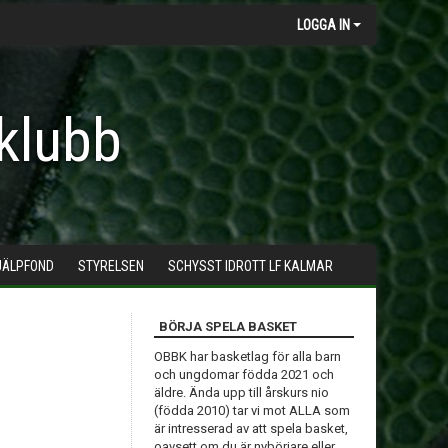
LOGGA IN
klubb
JÄLPFOND
STYRELSEN
SCHYSST IDROTT LF KALMAR
BÖRJA SPELA BASKET
OBBK har basketlag för alla barn
och ungdomar födda 2021 och
äldre. Ända upp till årskurs nio
(födda 2010) tar vi mot ALLA som
är intresserad av att spela basket,
oavsett om du är nybörjare eller