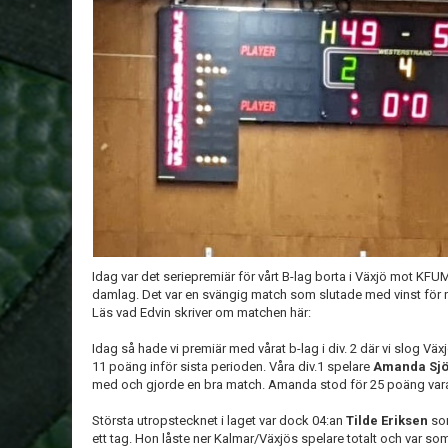
Idag var det seriepremiär för vårt B-lag borta i Växjö mot 
damlag. Det var en svängig match som slutade med vinst för 
Läs vad Edvin skriver om matchen här:
Idag så hade vi premiär med vårat b-lag i div. 2 där vi slog Vä
11 poäng inför sista perioden. Våra div.1 spelare
Amanda Sj
med och gjorde en bra match. Amanda stod för 25 poäng varav
Största utropstecknet i laget var dock 04:an
Tilde Eriksen
som
ett tag. Hon låste ner Kalmar/Växjös spelare totalt och var 