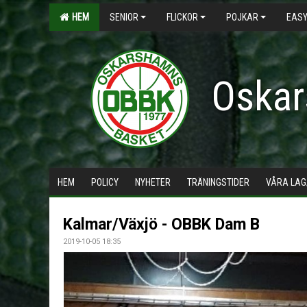
HEM
SENIOR
FLICKOR
POJKAR
EASY
Oskar
HEM
POLICY
NYHETER
TRÄNINGSTIDER
VÅRA LAG
Kalmar/Växjö - OBBK Dam B
2019-10-05 18:35