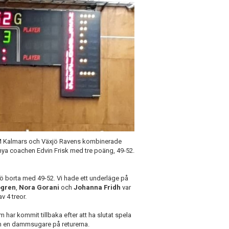
KFUM Kalmars och Växjö Ravens kombinerade
nya coachen Edvin Frisk med tre poäng, 49-52.
xjö borta med 49-52. Vi hade ett underläge på
ögren
,
Nora Gorani
och
Johanna Fridh
var
 4 treor.
 har kommit tillbaka efter att ha slutat spela
som en dammsugare på returerna.