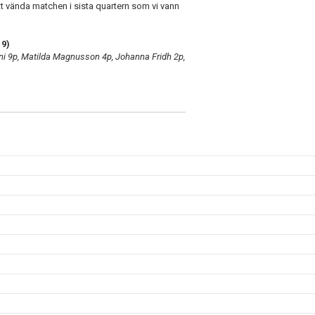
att vända matchen i sista quartern som vi vann
19)
i 9p, Matilda Magnusson 4p, Johanna Fridh 2p,