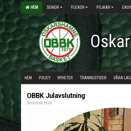
HEM
SENIOR
FLICKOR
POJKAR
EASY
Oskar
HEM
POLICY
NYHETER
TRÄNINGSTIDER
VÅRA LAG
OBBK Julavslutning
2019-12-02 10:29