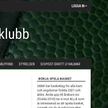
LOGGA IN
klubb
JÄLPFOND
STYRELSEN
SCHYSST IDROTT LF KALMAR
BÖRJA SPELA BASKET
OBBK har basketlag för alla barn
och ungdomar födda 2021 och
äldre. Ända upp till årskurs nio
(födda 2010) tar vi mot ALLA som
är intresserad av att spela basket,
oavsett om du är nybörjare eller