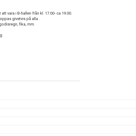
tt vara i B-hallen från kl. 17.00- ca 19.00.
pas givetvis på alla ️.
 godisregn, fika, mm.
g: