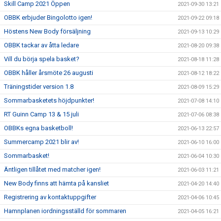
Skill Camp 2021 Öppen
2021-09-30 13:21
OBBK erbjuder Bingolotto igen!
2021-09-22 09:18
Höstens New Body försäljning
2021-09-13 10:29
OBBK tackar av åtta ledare
2021-08-20 09:38
Vill du börja spela basket?
2021-08-18 11:28
OBBK håller årsmöte 26 augusti
2021-08-12 18:22
Träningstider version 1.8
2021-08-09 15:29
Sommarbasketets höjdpunkter!
2021-07-08 14:10
RT Guinn Camp 13 & 15 juli
2021-07-06 08:38
OBBKs egna basketboll!
2021-06-13 22:57
Summercamp 2021 blir av!
2021-06-10 16:00
Sommarbasket!
2021-06-04 10:30
Äntligen tillåtet med matcher igen!
2021-06-03 11:21
New Body finns att hämta på kansliet
2021-04-20 14:40
Registrering av kontaktuppgifter
2021-04-06 10:45
Hamnplanen iordningsställd för sommaren
2021-04-05 16:21