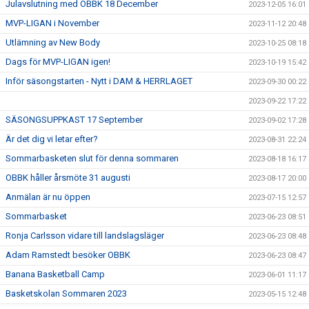
Julavslutning med OBBK 18 December
2023-12-05 16:01
MVP-LIGAN i November
2023-11-12 20:48
Utlämning av New Body
2023-10-25 08:18
Dags för MVP-LIGAN igen!
2023-10-19 15:42
Inför säsongstarten - Nytt i DAM & HERRLAGET
2023-09-30 00:22
2023-09-22 17:22
SÄSONGSUPPKAST 17 September
2023-09-02 17:28
Är det dig vi letar efter?
2023-08-31 22:24
Sommarbasketen slut för denna sommaren
2023-08-18 16:17
OBBK håller årsmöte 31 augusti
2023-08-17 20:00
Anmälan är nu öppen
2023-07-15 12:57
Sommarbasket
2023-06-23 08:51
Ronja Carlsson vidare till landslagsläger
2023-06-23 08:48
Adam Ramstedt besöker OBBK
2023-06-23 08:47
Banana Basketball Camp
2023-06-01 11:17
Basketskolan Sommaren 2023
2023-05-15 12:48