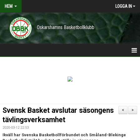
HEM
LOGGA IN
Oskarshamns Basketbollklubb
HEM
POLICY
NYHETER
TRÄNINGSTIDER
Svensk Basket avslutar säsongens
<
>
VÅRA LAG/TRÄNARE
tävlingsverksamhet
2020-03-12 22:53
KONTAKT
Ikväll har Svenska Basketbollförbundet och Småland-Blekinge