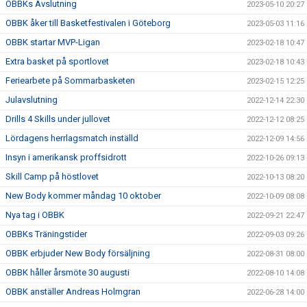
OBBKs Avslutning
2023-05-10 20:27
OBBK åker till Basketfestivalen i Göteborg
2023-05-03 11:16
OBBK startar MVP-Ligan
2023-02-18 10:47
Extra basket på sportlovet
2023-02-18 10:43
Feriearbete på Sommarbasketen
2023-02-15 12:25
Julavslutning
2022-12-14 22:30
Drills 4 Skills under jullovet
2022-12-12 08:25
Lördagens herrlagsmatch inställd
2022-12-09 14:56
Insyn i amerikansk proffsidrott
2022-10-26 09:13
Skill Camp på höstlovet
2022-10-13 08:20
New Body kommer måndag 10 oktober
2022-10-09 08:08
Nya tag i OBBK
2022-09-21 22:47
OBBKs Träningstider
2022-09-03 09:26
OBBK erbjuder New Body försäljning
2022-08-31 08:00
OBBK håller årsmöte 30 augusti
2022-08-10 14:08
OBBK anställer Andreas Holmgran
2022-06-28 14:00