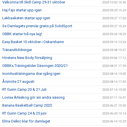
Välkomna till Skill Camp 29-31 oktober
2020-10-02 10:36
Haj Fajv startar upp igen
2020-09-29 15:24
Lekbasketen startar upp igen
2020-09-27 17:03
Se Damlagets premiär gratis på SolidSport
2020-09-27 10:24
OBBK startar två nya lag!
2020-09-24 18:25
Easy Basket 10 oktober i Oskarshamn
2020-09-15 13:54
Tränarutbildningar
2020-09-08 10:57
Höstens New Body försäljning
2020-09-06 17:12
OBBKs Träningstider Säsongen 2020/21
2020-08-21 17:39
Inomhusträningarna drar igång igen
2020-08-16 19:00
Årsmöte 27 augusti
2020-08-14 17:03
RT Guinn Camp 20 & 21 Juli
2020-07-14 10:00
Lovisa Ärleskog gör sin andra säsong
2020-07-11 16:47
Banana Basketball Camp 2020
2020-06-21 10:50
RT Guinn Camp 24 & 25 juni
2020-06-20 15:14
Elma Delkic klar för damlaget
2020-06-14 10:29