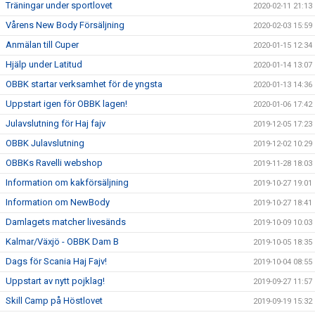
Träningar under sportlovet
2020-02-11 21:13
Vårens New Body Försäljning
2020-02-03 15:59
Anmälan till Cuper
2020-01-15 12:34
Hjälp under Latitud
2020-01-14 13:07
OBBK startar verksamhet för de yngsta
2020-01-13 14:36
Uppstart igen för OBBK lagen!
2020-01-06 17:42
Julavslutning för Haj fajv
2019-12-05 17:23
OBBK Julavslutning
2019-12-02 10:29
OBBKs Ravelli webshop
2019-11-28 18:03
Information om kakförsäljning
2019-10-27 19:01
Information om NewBody
2019-10-27 18:41
Damlagets matcher livesänds
2019-10-09 10:03
Kalmar/Växjö - OBBK Dam B
2019-10-05 18:35
Dags för Scania Haj Fajv!
2019-10-04 08:55
Uppstart av nytt pojklag!
2019-09-27 11:57
Skill Camp på Höstlovet
2019-09-19 15:32