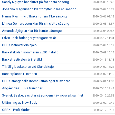
Sandy Nguyen har skrivit på för nästa säsong
2020-06-08 15:48
Johanna Magnusson klar för ytterligare en säsong
2020-06-07 13:27
Hanna Kvarnmyr tillbaka för sin 11:e säsong
2020-06-06 09:18
Linnea Gerhardsson klar för sin sjätte säsong
2020-06-05 15:57
Amanda Sjögren klar för femte säsongen
2020-06-04 20:57
Edvin Frisk förlänger ytterligare ett år
2020-05-17 11:34
OBBK behöver din hjälp!
2020-05-09 10:17
Basketskolan sommaren 2020 inställd
2020-05-09 10:13
Basketfestivalen är inställd
2020-04-15 11:18
Tillfällig basketplan vid Ölandskajen
2020-04-02 16:25
Basketplanen i Hamnen
2020-04-02 11:15
OBBK stänger alla inomhusträningar tillsvidare
2020-04-01 14:39
Angående OBBKs träningar
2020-03-13 12:49
Svensk Basket avslutar säsongens tävlingsverksamhet
2020-03-12 22:53
Utlämning av New Body
2020-03-02 12:49
OBBKs Profilkläder
2020-02-12 15:18