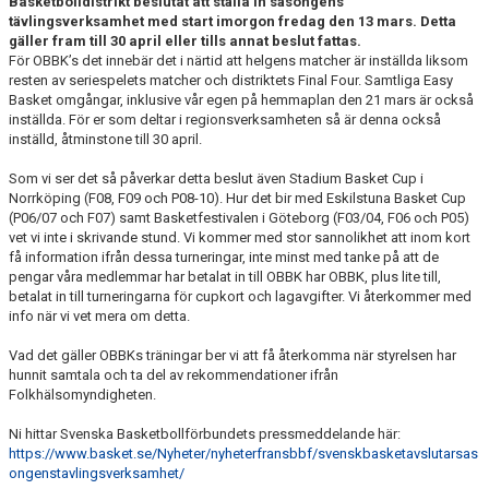
Basketbolldistrikt beslutat att ställa in säsongens
KALENDER
tävlingsverksamhet med start imorgon fredag den 13 mars. Detta
gäller fram till 30 april eller tills annat beslut fattas.
MATCHER
För OBBK’s det innebär det i närtid att helgens matcher är inställda liksom
resten av seriespelets matcher och distriktets Final Four. Samtliga Easy
Basket omgångar, inklusive vår egen på hemmaplan den 21 mars är också
MEDLEMSSKAP
inställda. För er som deltar i regionsverksamheten så är denna också
inställd, åtminstone till 30 april.
HJÄLPFOND
Som vi ser det så påverkar detta beslut även Stadium Basket Cup i
Norrköping (F08, F09 och P08-10). Hur det bir med Eskilstuna Basket Cup
STYRELSEN
(P06/07 och F07) samt Basketfestivalen i Göteborg (F03/04, F06 och P05)
vet vi inte i skrivande stund. Vi kommer med stor sannolikhet att inom kort
SCHYSST IDROTT LF KALMAR
få information ifrån dessa turneringar, inte minst med tanke på att de
pengar våra medlemmar har betalat in till OBBK har OBBK, plus lite till,
betalat in till turneringarna för cupkort och lagavgifter. Vi återkommer med
info när vi vet mera om detta.
Vad det gäller OBBKs träningar ber vi att få återkomma när styrelsen har
hunnit samtala och ta del av rekommendationer ifrån
Folkhälsomyndigheten.
Ni hittar Svenska Basketbollförbundets pressmeddelande här:
https://www.basket.se/Nyheter/nyheterfransbbf/svenskbasketavslutarsas
ongenstavlingsverksamhet/