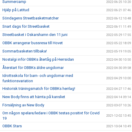
Summercamp
2022-06-25 10:20
Hjälp på Latitud
2022-06-21 07:46
Söndagens Streetbasketmatcher
2022-06-12 10:48
Snart dags för Streetbasket
2022-06-11 11:49
Streetbasket i Oskarshamn den 11 juni
2022-05-29 17:55
OBBK arrangerar bussresa till Hovet
2022-05-22 18:09
Sommarbasketen tillbaka!
2022-05-19 19:05
Nostalgi inför OBBKs återtåg på Herrsidan
2022-04-30 10:50
Återstart för OBBKs äldre ungdomar
2022-04-30 09:58
Idrottsskola för barn- och ungdomar med
2022-04-29 10:00
funktionsvariation
Historisk träningsmatch för OBBKs herrlag!
2022-04-27 17:46
New Body finns att hämta på kansliet
2022-04-14 09:14
Försäljning av New Body
2022-03-07 10:26
Om någon spelare/ledare i OBBK testas positivt för Covid
2021-12-02 13:45
19
OBBK Stars
2021-10-04 10:49