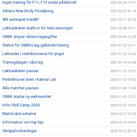
Ingen träning för F11, F13 under påsklovet
2021-03-30 15:51
Vårens New Body försäljning
2021-03-23 21:18
Allt seriespel inställt!
2021-03-17 21:29
Lekbasketen ställs in för hela säsongen
2021-03-08 19:17
OBBK slopar vårens lagavgifter
2021-02-06 12:54
Status för OBBKs lag gällande träning
2021-01-22 16:11
Lättnader i restriktionerna för yngre
2021-01-22 16:02
Träningsläget i våra lag
2021-01-16 10:58
Lekbasketen pausar
2020-11-12 12:02
Restriktioner även i Kalmar Län
2020-11-10 14:32
Alla matcher pausas
2020-11-06 11:04
OBBK startar ny verksamhet
2020-11-03 12:21
Inför Skill Camp 2020
2020-10-27 19:02
Matchvärd schema
2020-10-17 19:33
Information om Haj fajv
2020-10-14 18:43
Skräpplockardagar
2020-10-12 20:13