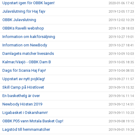
Uppstart igen för OBBK lagen!
2020-01-06 17:42
Julavslutning för Haj fajv
2019-12-05 17:23
OBBK Julavslutning
2019-12-02 10:29
OBBKs Ravelli webshop
2019-11-28 18:03
Information om kakförsäljning
2019-10-27 19:01
Information om NewBody
2019-10-27 18:41
Damlagets matcher livesänds
2019-10-09 10:03
Kalmar/Växjö - OBBK Dam B
2019-10-05 18:35
Dags för Scania Haj Fajv!
2019-10-04 08:55
Uppstart av nytt pojklag!
2019-09-27 11:57
Skill Camp på Höstlovet
2019-09-19 15:32
En baskethelg är över
2019-09-16 11:14
Newbody Hösten 2019
2019-09-12 14:51
Ligabasket i Oskarshamn!
2019-09-11 10:23
OBBK P05 vann Motala Basket Cup!
2019-09-08 19:15
Lagstöd till hemmamatcher
2019-09-01 19:24