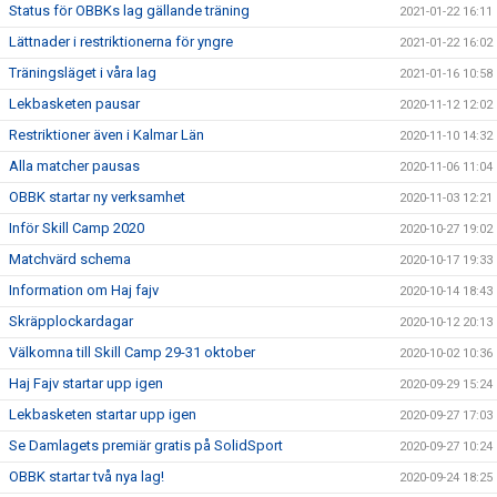
Status för OBBKs lag gällande träning
2021-01-22 16:11
Lättnader i restriktionerna för yngre
2021-01-22 16:02
Träningsläget i våra lag
2021-01-16 10:58
Lekbasketen pausar
2020-11-12 12:02
Restriktioner även i Kalmar Län
2020-11-10 14:32
Alla matcher pausas
2020-11-06 11:04
OBBK startar ny verksamhet
2020-11-03 12:21
Inför Skill Camp 2020
2020-10-27 19:02
Matchvärd schema
2020-10-17 19:33
Information om Haj fajv
2020-10-14 18:43
Skräpplockardagar
2020-10-12 20:13
Välkomna till Skill Camp 29-31 oktober
2020-10-02 10:36
Haj Fajv startar upp igen
2020-09-29 15:24
Lekbasketen startar upp igen
2020-09-27 17:03
Se Damlagets premiär gratis på SolidSport
2020-09-27 10:24
OBBK startar två nya lag!
2020-09-24 18:25