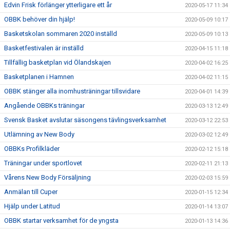
Edvin Frisk förlänger ytterligare ett år
2020-05-17 11:34
OBBK behöver din hjälp!
2020-05-09 10:17
Basketskolan sommaren 2020 inställd
2020-05-09 10:13
Basketfestivalen är inställd
2020-04-15 11:18
Tillfällig basketplan vid Ölandskajen
2020-04-02 16:25
Basketplanen i Hamnen
2020-04-02 11:15
OBBK stänger alla inomhusträningar tillsvidare
2020-04-01 14:39
Angående OBBKs träningar
2020-03-13 12:49
Svensk Basket avslutar säsongens tävlingsverksamhet
2020-03-12 22:53
Utlämning av New Body
2020-03-02 12:49
OBBKs Profilkläder
2020-02-12 15:18
Träningar under sportlovet
2020-02-11 21:13
Vårens New Body Försäljning
2020-02-03 15:59
Anmälan till Cuper
2020-01-15 12:34
Hjälp under Latitud
2020-01-14 13:07
OBBK startar verksamhet för de yngsta
2020-01-13 14:36