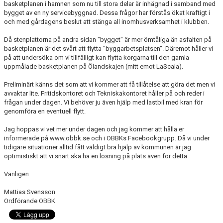
basketplanen i hamnen som nu till stora delar är inhägnad i samband med
KALENDER
bygget av en ny servicebyggnad. Dessa frågor har förstås ökat kraftigt i
och med gårdagens beslut att stänga all inomhusverksamhet i klubben.
MATCHER
Då stenplattorna på andra sidan "bygget" är mer ömtåliga än asfalten på
MEDLEMSSKAP
basketplanen är det svårt att flytta "byggarbetsplatsen". Däremot håller vi
på att undersöka om vi tillfälligt kan flytta korgarna till den gamla
uppmålade basketplanen på Ölandskajen (mitt emot LaScala).
HJÄLPFOND
Preliminärt känns det som att vi kommer att få tillåtelse att göra det men vi
STYRELSEN
avvaktar lite. Fritidskontoret och Tekniskakontoret håller på och reder i
frågan under dagen. Vi behöver ju även hjälp med lastbil med kran för
genomföra en eventuell flytt.
SCHYSST IDROTT LF KALMAR
Jag hoppas vi vet mer under dagen och jag kommer att hålla er
informerade på www.obbk.se och i OBBKs Facebookgrupp. Då vi under
tidigare situationer alltid fått väldigt bra hjälp av kommunen är jag
optimistiskt att vi snart ska ha en lösning på plats även för detta.
Vänligen
Mattias Svensson
Ordförande OBBK