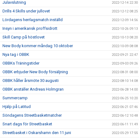
Julavslutning
2022-12-14 22:30
Drills 4 Skills under jullovet
2022-12-12 08:25
Lördagens herrlagsmatch inställd
2022-12-09 14:56
Insyn i amerikansk proffsidrott
2022-10-26 09:13
Skill Camp på höstlovet
2022-10-13 08:20
New Body kommer måndag 10 oktober
2022-10-09 08:08
Nya tag i OBBK
2022-09-21 22:47
OBBKs Träningstider
2022-09-03 09:26
OBBK erbjuder New Body försäljning
2022-08-31 08:00
OBBK håller årsmöte 30 augusti
2022-08-10 14:08
OBBK anställer Andreas Holmgran
2022-06-28 14:00
Summercamp
2022-06-25 10:20
Hjälp på Latitud
2022-06-21 07:46
Söndagens Streetbasketmatcher
2022-06-12 10:48
Snart dags för Streetbasket
2022-06-11 11:49
Streetbasket i Oskarshamn den 11 juni
2022-05-29 17:55