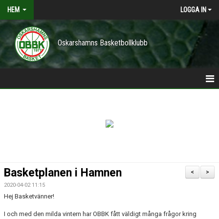
HEM
LOGGA IN
Oskarshamns Basketbollklubb
HEM
POLICY
NYHETER
TRÄNINGSTIDER
Basketplanen i Hamnen
<
>
VÅRA LAG/TRÄNARE
2020-04-02 11:15
Hej Basketvänner!
KONTAKT
I och med den milda vintern har OBBK fått väldigt många frågor kring