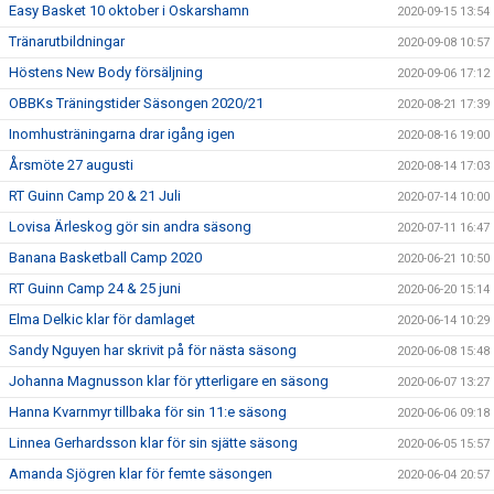
Easy Basket 10 oktober i Oskarshamn
2020-09-15 13:54
Tränarutbildningar
2020-09-08 10:57
Höstens New Body försäljning
2020-09-06 17:12
OBBKs Träningstider Säsongen 2020/21
2020-08-21 17:39
Inomhusträningarna drar igång igen
2020-08-16 19:00
Årsmöte 27 augusti
2020-08-14 17:03
RT Guinn Camp 20 & 21 Juli
2020-07-14 10:00
Lovisa Ärleskog gör sin andra säsong
2020-07-11 16:47
Banana Basketball Camp 2020
2020-06-21 10:50
RT Guinn Camp 24 & 25 juni
2020-06-20 15:14
Elma Delkic klar för damlaget
2020-06-14 10:29
Sandy Nguyen har skrivit på för nästa säsong
2020-06-08 15:48
Johanna Magnusson klar för ytterligare en säsong
2020-06-07 13:27
Hanna Kvarnmyr tillbaka för sin 11:e säsong
2020-06-06 09:18
Linnea Gerhardsson klar för sin sjätte säsong
2020-06-05 15:57
Amanda Sjögren klar för femte säsongen
2020-06-04 20:57