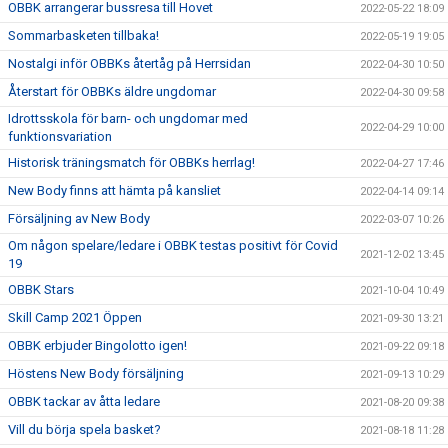
OBBK arrangerar bussresa till Hovet
2022-05-22 18:09
Sommarbasketen tillbaka!
2022-05-19 19:05
Nostalgi inför OBBKs återtåg på Herrsidan
2022-04-30 10:50
Återstart för OBBKs äldre ungdomar
2022-04-30 09:58
Idrottsskola för barn- och ungdomar med
2022-04-29 10:00
funktionsvariation
Historisk träningsmatch för OBBKs herrlag!
2022-04-27 17:46
New Body finns att hämta på kansliet
2022-04-14 09:14
Försäljning av New Body
2022-03-07 10:26
Om någon spelare/ledare i OBBK testas positivt för Covid
2021-12-02 13:45
19
OBBK Stars
2021-10-04 10:49
Skill Camp 2021 Öppen
2021-09-30 13:21
OBBK erbjuder Bingolotto igen!
2021-09-22 09:18
Höstens New Body försäljning
2021-09-13 10:29
OBBK tackar av åtta ledare
2021-08-20 09:38
Vill du börja spela basket?
2021-08-18 11:28