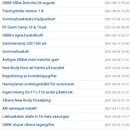
OBBK håller årsmöte 26 augusti
2021-08-12 18:22
Träningstider version 1.8
2021-08-09 15:29
Sommarbasketets höjdpunkter!
2021-07-08 14:10
RT Guinn Camp 13 & 15 juli
2021-07-06 08:38
OBBKs egna basketboll!
2021-06-13 22:57
Summercamp 2021 blir av!
2021-06-10 16:00
Sommarbasket!
2021-06-04 10:30
Äntligen tillåtet med matcher igen!
2021-06-03 11:21
New Body finns att hämta på kansliet
2021-04-20 14:40
Registrering av kontaktuppgifter
2021-04-06 10:45
Hamnplanen iordningsställd för sommaren
2021-04-05 16:21
Ingen träning för F11, F13 under påsklovet
2021-03-30 15:51
Vårens New Body försäljning
2021-03-23 21:18
Allt seriespel inställt!
2021-03-17 21:29
Lekbasketen ställs in för hela säsongen
2021-03-08 19:17
OBBK slopar vårens lagavgifter
2021-02-06 12:54