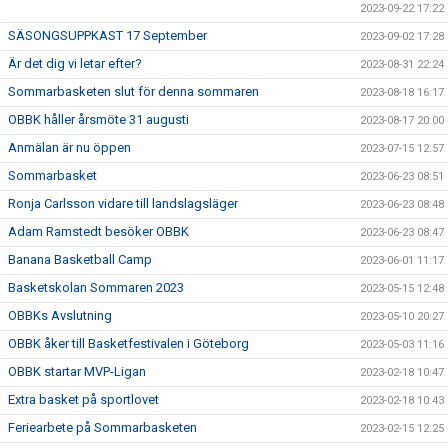
2023-09-22 17:22
SÄSONGSUPPKAST 17 September
2023-09-02 17:28
Är det dig vi letar efter?
2023-08-31 22:24
Sommarbasketen slut för denna sommaren
2023-08-18 16:17
OBBK håller årsmöte 31 augusti
2023-08-17 20:00
Anmälan är nu öppen
2023-07-15 12:57
Sommarbasket
2023-06-23 08:51
Ronja Carlsson vidare till landslagsläger
2023-06-23 08:48
Adam Ramstedt besöker OBBK
2023-06-23 08:47
Banana Basketball Camp
2023-06-01 11:17
Basketskolan Sommaren 2023
2023-05-15 12:48
OBBKs Avslutning
2023-05-10 20:27
OBBK åker till Basketfestivalen i Göteborg
2023-05-03 11:16
OBBK startar MVP-Ligan
2023-02-18 10:47
Extra basket på sportlovet
2023-02-18 10:43
Feriearbete på Sommarbasketen
2023-02-15 12:25