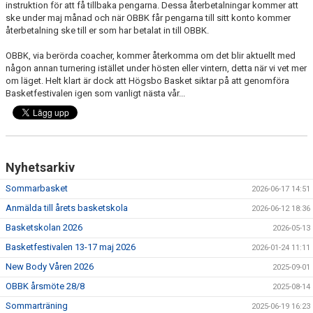
instruktion för att få tillbaka pengarna. Dessa återbetalningar kommer att
KALENDER
ske under maj månad och när OBBK får pengarna till sitt konto kommer
återbetalning ske till er som har betalat in till OBBK.
MATCHER
OBBK, via berörda coacher, kommer återkomma om det blir aktuellt med
MEDLEMSSKAP
någon annan turnering istället under hösten eller vintern, detta när vi vet mer
om läget. Helt klart är dock att Högsbo Basket siktar på att genomföra
Basketfestivalen igen som vanligt nästa vår...
HJÄLPFOND
STYRELSEN
SCHYSST IDROTT LF KALMAR
Nyhetsarkiv
Sommarbasket
2026-06-17 14:51
Anmälda till årets basketskola
2026-06-12 18:36
Basketskolan 2026
2026-05-13
Basketfestivalen 13-17 maj 2026
2026-01-24 11:11
New Body Våren 2026
2025-09-01
OBBK årsmöte 28/8
2025-08-14
Sommarträning
2025-06-19 16:23