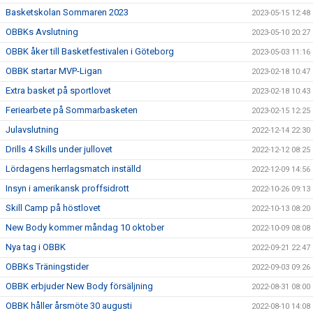
Basketskolan Sommaren 2023
2023-05-15 12:48
OBBKs Avslutning
2023-05-10 20:27
OBBK åker till Basketfestivalen i Göteborg
2023-05-03 11:16
OBBK startar MVP-Ligan
2023-02-18 10:47
Extra basket på sportlovet
2023-02-18 10:43
Feriearbete på Sommarbasketen
2023-02-15 12:25
Julavslutning
2022-12-14 22:30
Drills 4 Skills under jullovet
2022-12-12 08:25
Lördagens herrlagsmatch inställd
2022-12-09 14:56
Insyn i amerikansk proffsidrott
2022-10-26 09:13
Skill Camp på höstlovet
2022-10-13 08:20
New Body kommer måndag 10 oktober
2022-10-09 08:08
Nya tag i OBBK
2022-09-21 22:47
OBBKs Träningstider
2022-09-03 09:26
OBBK erbjuder New Body försäljning
2022-08-31 08:00
OBBK håller årsmöte 30 augusti
2022-08-10 14:08