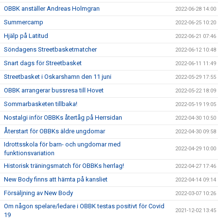
OBBK anställer Andreas Holmgran
2022-06-28 14:00
Summercamp
2022-06-25 10:20
Hjälp på Latitud
2022-06-21 07:46
Söndagens Streetbasketmatcher
2022-06-12 10:48
Snart dags för Streetbasket
2022-06-11 11:49
Streetbasket i Oskarshamn den 11 juni
2022-05-29 17:55
OBBK arrangerar bussresa till Hovet
2022-05-22 18:09
Sommarbasketen tillbaka!
2022-05-19 19:05
Nostalgi inför OBBKs återtåg på Herrsidan
2022-04-30 10:50
Återstart för OBBKs äldre ungdomar
2022-04-30 09:58
Idrottsskola för barn- och ungdomar med
2022-04-29 10:00
funktionsvariation
Historisk träningsmatch för OBBKs herrlag!
2022-04-27 17:46
New Body finns att hämta på kansliet
2022-04-14 09:14
Försäljning av New Body
2022-03-07 10:26
Om någon spelare/ledare i OBBK testas positivt för Covid
2021-12-02 13:45
19