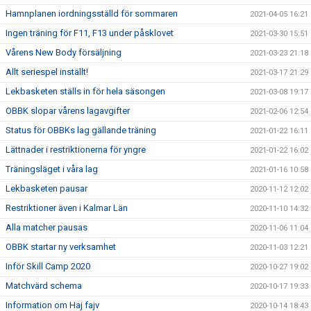
Hamnplanen iordningsställd för sommaren
2021-04-05 16:21
Ingen träning för F11, F13 under påsklovet
2021-03-30 15:51
Vårens New Body försäljning
2021-03-23 21:18
Allt seriespel inställt!
2021-03-17 21:29
Lekbasketen ställs in för hela säsongen
2021-03-08 19:17
OBBK slopar vårens lagavgifter
2021-02-06 12:54
Status för OBBKs lag gällande träning
2021-01-22 16:11
Lättnader i restriktionerna för yngre
2021-01-22 16:02
Träningsläget i våra lag
2021-01-16 10:58
Lekbasketen pausar
2020-11-12 12:02
Restriktioner även i Kalmar Län
2020-11-10 14:32
Alla matcher pausas
2020-11-06 11:04
OBBK startar ny verksamhet
2020-11-03 12:21
Inför Skill Camp 2020
2020-10-27 19:02
Matchvärd schema
2020-10-17 19:33
Information om Haj fajv
2020-10-14 18:43