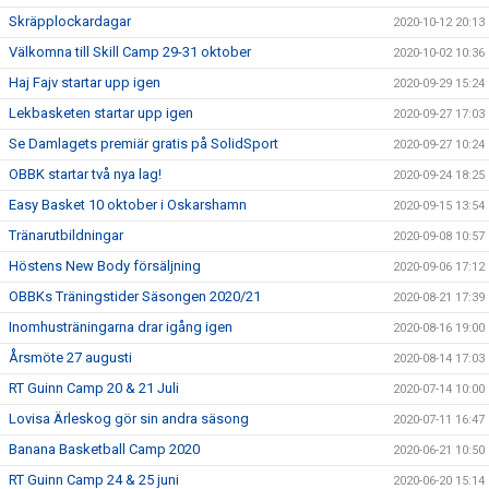
Skräpplockardagar
2020-10-12 20:13
Välkomna till Skill Camp 29-31 oktober
2020-10-02 10:36
Haj Fajv startar upp igen
2020-09-29 15:24
Lekbasketen startar upp igen
2020-09-27 17:03
Se Damlagets premiär gratis på SolidSport
2020-09-27 10:24
OBBK startar två nya lag!
2020-09-24 18:25
Easy Basket 10 oktober i Oskarshamn
2020-09-15 13:54
Tränarutbildningar
2020-09-08 10:57
Höstens New Body försäljning
2020-09-06 17:12
OBBKs Träningstider Säsongen 2020/21
2020-08-21 17:39
Inomhusträningarna drar igång igen
2020-08-16 19:00
Årsmöte 27 augusti
2020-08-14 17:03
RT Guinn Camp 20 & 21 Juli
2020-07-14 10:00
Lovisa Ärleskog gör sin andra säsong
2020-07-11 16:47
Banana Basketball Camp 2020
2020-06-21 10:50
RT Guinn Camp 24 & 25 juni
2020-06-20 15:14