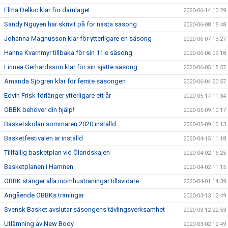
Elma Delkic klar för damlaget
2020-06-14 10:29
Sandy Nguyen har skrivit på för nästa säsong
2020-06-08 15:48
Johanna Magnusson klar för ytterligare en säsong
2020-06-07 13:27
Hanna Kvarnmyr tillbaka för sin 11:e säsong
2020-06-06 09:18
Linnea Gerhardsson klar för sin sjätte säsong
2020-06-05 15:57
Amanda Sjögren klar för femte säsongen
2020-06-04 20:57
Edvin Frisk förlänger ytterligare ett år
2020-05-17 11:34
OBBK behöver din hjälp!
2020-05-09 10:17
Basketskolan sommaren 2020 inställd
2020-05-09 10:13
Basketfestivalen är inställd
2020-04-15 11:18
Tillfällig basketplan vid Ölandskajen
2020-04-02 16:25
Basketplanen i Hamnen
2020-04-02 11:15
OBBK stänger alla inomhusträningar tillsvidare
2020-04-01 14:39
Angående OBBKs träningar
2020-03-13 12:49
Svensk Basket avslutar säsongens tävlingsverksamhet
2020-03-12 22:53
Utlämning av New Body
2020-03-02 12:49