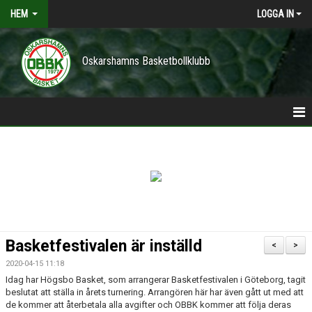
HEM
LOGGA IN
Oskarshamns Basketbollklubb
HEM
POLICY
NYHETER
TRÄNINGSTIDER
Basketfestivalen är inställd
<
>
VÅRA LAG/TRÄNARE
2020-04-15 11:18
Idag har Högsbo Basket, som arrangerar Basketfestivalen i Göteborg, tagit
KONTAKT
beslutat att ställa in årets turnering. Arrangören här har även gått ut med att
de kommer att återbetala alla avgifter och OBBK kommer att följa deras