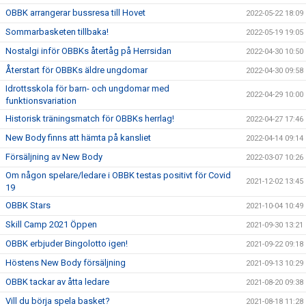
OBBK arrangerar bussresa till Hovet
2022-05-22 18:09
Sommarbasketen tillbaka!
2022-05-19 19:05
Nostalgi inför OBBKs återtåg på Herrsidan
2022-04-30 10:50
Återstart för OBBKs äldre ungdomar
2022-04-30 09:58
Idrottsskola för barn- och ungdomar med
2022-04-29 10:00
funktionsvariation
Historisk träningsmatch för OBBKs herrlag!
2022-04-27 17:46
New Body finns att hämta på kansliet
2022-04-14 09:14
Försäljning av New Body
2022-03-07 10:26
Om någon spelare/ledare i OBBK testas positivt för Covid
2021-12-02 13:45
19
OBBK Stars
2021-10-04 10:49
Skill Camp 2021 Öppen
2021-09-30 13:21
OBBK erbjuder Bingolotto igen!
2021-09-22 09:18
Höstens New Body försäljning
2021-09-13 10:29
OBBK tackar av åtta ledare
2021-08-20 09:38
Vill du börja spela basket?
2021-08-18 11:28