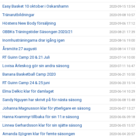
Easy Basket 10 oktober i Oskarshamn
2020-09-15 13:54
Tränarutbildningar
2020-09-08 10:57
Höstens New Body försäljning
2020-09-06 17:12
OBBKs Träningstider Säsongen 2020/21
2020-08-21 17:39
Inomhusträningarna drar igång igen
2020-08-16 19:00
Årsmöte 27 augusti
2020-08-14 17:03
RT Guinn Camp 20 & 21 Juli
2020-07-14 10:00
Lovisa Ärleskog gör sin andra säsong
2020-07-11 16:47
Banana Basketball Camp 2020
2020-06-21 10:50
RT Guinn Camp 24 & 25 juni
2020-06-20 15:14
Elma Delkic klar för damlaget
2020-06-14 10:29
Sandy Nguyen har skrivit på för nästa säsong
2020-06-08 15:48
Johanna Magnusson klar för ytterligare en säsong
2020-06-07 13:27
Hanna Kvarnmyr tillbaka för sin 11:e säsong
2020-06-06 09:18
Linnea Gerhardsson klar för sin sjätte säsong
2020-06-05 15:57
Amanda Sjögren klar för femte säsongen
2020-06-04 20:57