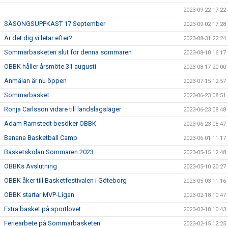
2023-09-22 17:22
SÄSONGSUPPKAST 17 September
2023-09-02 17:28
Är det dig vi letar efter?
2023-08-31 22:24
Sommarbasketen slut för denna sommaren
2023-08-18 16:17
OBBK håller årsmöte 31 augusti
2023-08-17 20:00
Anmälan är nu öppen
2023-07-15 12:57
Sommarbasket
2023-06-23 08:51
Ronja Carlsson vidare till landslagsläger
2023-06-23 08:48
Adam Ramstedt besöker OBBK
2023-06-23 08:47
Banana Basketball Camp
2023-06-01 11:17
Basketskolan Sommaren 2023
2023-05-15 12:48
OBBKs Avslutning
2023-05-10 20:27
OBBK åker till Basketfestivalen i Göteborg
2023-05-03 11:16
OBBK startar MVP-Ligan
2023-02-18 10:47
Extra basket på sportlovet
2023-02-18 10:43
Feriearbete på Sommarbasketen
2023-02-15 12:25