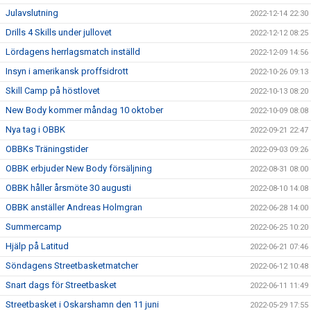
Julavslutning
2022-12-14 22:30
Drills 4 Skills under jullovet
2022-12-12 08:25
Lördagens herrlagsmatch inställd
2022-12-09 14:56
Insyn i amerikansk proffsidrott
2022-10-26 09:13
Skill Camp på höstlovet
2022-10-13 08:20
New Body kommer måndag 10 oktober
2022-10-09 08:08
Nya tag i OBBK
2022-09-21 22:47
OBBKs Träningstider
2022-09-03 09:26
OBBK erbjuder New Body försäljning
2022-08-31 08:00
OBBK håller årsmöte 30 augusti
2022-08-10 14:08
OBBK anställer Andreas Holmgran
2022-06-28 14:00
Summercamp
2022-06-25 10:20
Hjälp på Latitud
2022-06-21 07:46
Söndagens Streetbasketmatcher
2022-06-12 10:48
Snart dags för Streetbasket
2022-06-11 11:49
Streetbasket i Oskarshamn den 11 juni
2022-05-29 17:55