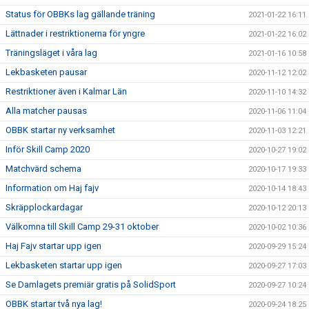
Status för OBBKs lag gällande träning
2021-01-22 16:11
Lättnader i restriktionerna för yngre
2021-01-22 16:02
Träningsläget i våra lag
2021-01-16 10:58
Lekbasketen pausar
2020-11-12 12:02
Restriktioner även i Kalmar Län
2020-11-10 14:32
Alla matcher pausas
2020-11-06 11:04
OBBK startar ny verksamhet
2020-11-03 12:21
Inför Skill Camp 2020
2020-10-27 19:02
Matchvärd schema
2020-10-17 19:33
Information om Haj fajv
2020-10-14 18:43
Skräpplockardagar
2020-10-12 20:13
Välkomna till Skill Camp 29-31 oktober
2020-10-02 10:36
Haj Fajv startar upp igen
2020-09-29 15:24
Lekbasketen startar upp igen
2020-09-27 17:03
Se Damlagets premiär gratis på SolidSport
2020-09-27 10:24
OBBK startar två nya lag!
2020-09-24 18:25