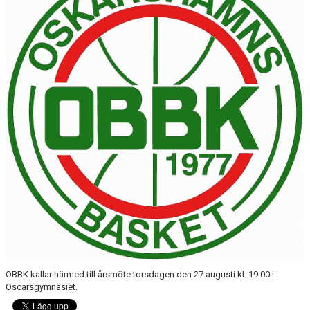
KALENDER
MATCHER
MEDLEMSSKAP
HJÄLPFOND
STYRELSEN
SCHYSST IDROTT LF KALMAR
OBBK kallar härmed till årsmöte torsdagen den 27 augusti kl. 19:00 i
Oscarsgymnasiet.