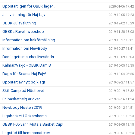
Uppstart igen för OBBK lagen!
2020-01-06 17:42
Julavslutning för Haj fajv
2019-12-05 17:23
OBBK Julavslutning
2019-12-02 10:29
OBBKs Ravelli webshop
2019-11-28 18:03
Information om kakförsäljning
2019-10-27 19:01
Information om NewBody
2019-10-27 18:41
Damlagets matcher livesänds
2019-10-09 10:03
Kalmar/Växjö - OBBK Dam B
2019-10-05 18:35
Dags för Scania Haj Fajv!
2019-10-04 08:55
Uppstart av nytt pojklag!
2019-09-27 11:57
Skill Camp på Höstlovet
2019-09-19 15:32
En baskethelg är över
2019-09-16 11:14
Newbody Hösten 2019
2019-09-12 14:51
Ligabasket i Oskarshamn!
2019-09-11 10:23
OBBK P05 vann Motala Basket Cup!
2019-09-08 19:15
Lagstöd till hemmamatcher
2019-09-01 19:24