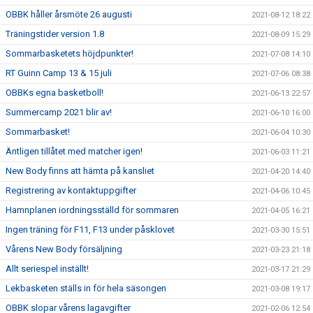
OBBK håller årsmöte 26 augusti
2021-08-12 18:22
Träningstider version 1.8
2021-08-09 15:29
Sommarbasketets höjdpunkter!
2021-07-08 14:10
RT Guinn Camp 13 & 15 juli
2021-07-06 08:38
OBBKs egna basketboll!
2021-06-13 22:57
Summercamp 2021 blir av!
2021-06-10 16:00
Sommarbasket!
2021-06-04 10:30
Äntligen tillåtet med matcher igen!
2021-06-03 11:21
New Body finns att hämta på kansliet
2021-04-20 14:40
Registrering av kontaktuppgifter
2021-04-06 10:45
Hamnplanen iordningsställd för sommaren
2021-04-05 16:21
Ingen träning för F11, F13 under påsklovet
2021-03-30 15:51
Vårens New Body försäljning
2021-03-23 21:18
Allt seriespel inställt!
2021-03-17 21:29
Lekbasketen ställs in för hela säsongen
2021-03-08 19:17
OBBK slopar vårens lagavgifter
2021-02-06 12:54