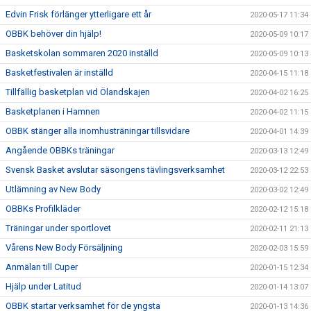
Edvin Frisk förlänger ytterligare ett år
2020-05-17 11:34
OBBK behöver din hjälp!
2020-05-09 10:17
Basketskolan sommaren 2020 inställd
2020-05-09 10:13
Basketfestivalen är inställd
2020-04-15 11:18
Tillfällig basketplan vid Ölandskajen
2020-04-02 16:25
Basketplanen i Hamnen
2020-04-02 11:15
OBBK stänger alla inomhusträningar tillsvidare
2020-04-01 14:39
Angående OBBKs träningar
2020-03-13 12:49
Svensk Basket avslutar säsongens tävlingsverksamhet
2020-03-12 22:53
Utlämning av New Body
2020-03-02 12:49
OBBKs Profilkläder
2020-02-12 15:18
Träningar under sportlovet
2020-02-11 21:13
Vårens New Body Försäljning
2020-02-03 15:59
Anmälan till Cuper
2020-01-15 12:34
Hjälp under Latitud
2020-01-14 13:07
OBBK startar verksamhet för de yngsta
2020-01-13 14:36