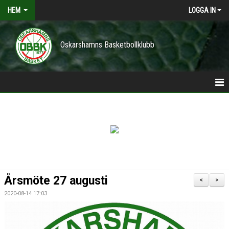
HEM
LOGGA IN
Oskarshamns Basketbollklubb
HEM
POLICY
NYHETER
TRÄNINGSTIDER
Årsmöte 27 augusti
<
>
VÅRA LAG/TRÄNARE
2020-08-14 17:03
KONTAKT