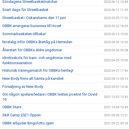
Söndagens Streetbasketmatcher
2022-06-12 10:48
Snart dags för Streetbasket
2022-06-11 11:49
Streetbasket i Oskarshamn den 11 juni
2022-05-29 17:55
OBBK arrangerar bussresa till Hovet
2022-05-22 18:09
Sommarbasketen tillbaka!
2022-05-19 19:05
Nostalgi inför OBBKs återtåg på Herrsidan
2022-04-30 10:50
Återstart för OBBKs äldre ungdomar
2022-04-30 09:58
Idrottsskola för barn- och ungdomar med
2022-04-29 10:00
funktionsvariation
Historisk träningsmatch för OBBKs herrlag!
2022-04-27 17:46
New Body finns att hämta på kansliet
2022-04-14 09:14
Försäljning av New Body
2022-03-07 10:26
Om någon spelare/ledare i OBBK testas positivt för Covid
2021-12-02 13:45
19
OBBK Stars
2021-10-04 10:49
Skill Camp 2021 Öppen
2021-09-30 13:21
OBBK erbjuder Bingolotto igen!
2021-09-22 09:18