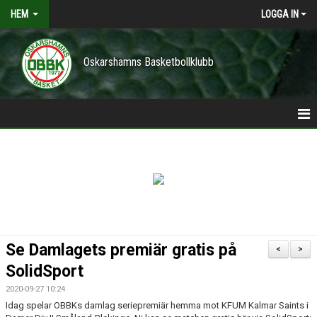
HEM
LOGGA IN
Oskarshamns Basketbollklubb
HEM
POLICY
NYHETER
TRÄNINGSTIDER
Se Damlagets premiär gratis på
<
>
VÅRA LAG/TRÄNARE
SolidSport
2020-09-27 10:24
KONTAKT
Idag spelar OBBKs damlag seriepremiär hemma mot KFUM Kalmar Saints i