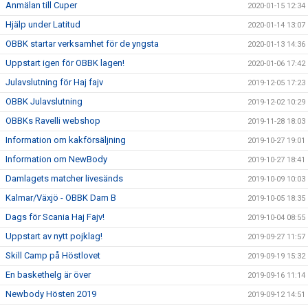
Anmälan till Cuper
2020-01-15 12:34
Hjälp under Latitud
2020-01-14 13:07
OBBK startar verksamhet för de yngsta
2020-01-13 14:36
Uppstart igen för OBBK lagen!
2020-01-06 17:42
Julavslutning för Haj fajv
2019-12-05 17:23
OBBK Julavslutning
2019-12-02 10:29
OBBKs Ravelli webshop
2019-11-28 18:03
Information om kakförsäljning
2019-10-27 19:01
Information om NewBody
2019-10-27 18:41
Damlagets matcher livesänds
2019-10-09 10:03
Kalmar/Växjö - OBBK Dam B
2019-10-05 18:35
Dags för Scania Haj Fajv!
2019-10-04 08:55
Uppstart av nytt pojklag!
2019-09-27 11:57
Skill Camp på Höstlovet
2019-09-19 15:32
En baskethelg är över
2019-09-16 11:14
Newbody Hösten 2019
2019-09-12 14:51