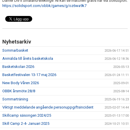
Damer Div II Småland-Blekinge. Ni kan se matchen gratis här via SolidSport:
KALENDER
https://solidsport.com/obbk/games/g/oz6wa9k7
MATCHER
MEDLEMSSKAP
HJÄLPFOND
Nyhetsarkiv
Sommarbasket
2026-06-17 14:51
STYRELSEN
Anmälda till årets basketskola
2026-06-12 18:36
SCHYSST IDROTT LF KALMAR
Basketskolan 2026
2026-05-13
Basketfestivalen 13-17 maj 2026
2026-01-24 11:11
New Body Våren 2026
2025-09-01
OBBK årsmöte 28/8
2025-08-14
Sommarträning
2025-06-19 16:23
Viktigt meddelande angående personuppgiftsincident
2025-02-07 14:44
Skillcamp säsongen 2024/25
2025-01-13 17:00
Skill Camp 2-4- Januari 2025
2024-10-21 10:51