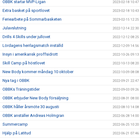
OBBK startar MVP-Ligan
2023-02-18 10:47
Extra basket på sportlovet
2023-02-18 10:43
Feriearbete på Sommarbasketen
2023-02-15 12:25
Julavslutning
2022-12-14 22:30
Drills 4 Skills under jullovet
2022-12-12 08:25
Lördagens herrlagsmatch inställd
2022-12-09 14:56
Insyn i amerikansk proffsidrott
2022-10-26 09:13
Skill Camp på höstlovet
2022-10-13 08:20
New Body kommer måndag 10 oktober
2022-10-09 08:08
Nya tag i OBBK
2022-09-21 22:47
OBBKs Träningstider
2022-09-03 09:26
OBBK erbjuder New Body försäljning
2022-08-31 08:00
OBBK håller årsmöte 30 augusti
2022-08-10 14:08
OBBK anställer Andreas Holmgran
2022-06-28 14:00
Summercamp
2022-06-25 10:20
Hjälp på Latitud
2022-06-21 07:46