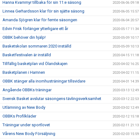
Hanna Kvarnmyr tillbaka för sin 11:e säsong
2020-06-06 09:18
Linnea Gerhardsson klar för sin sjätte säsong
2020-06-05 15:57
Amanda Sjögren klar för femte säsongen
2020-06-04 20:57
Edvin Frisk förlänger ytterligare ett år
2020-05-17 11:34
OBBK behöver din hjälp!
2020-05-09 10:17
Basketskolan sommaren 2020 inställd
2020-05-09 10:13
Basketfestivalen är inställd
2020-04-15 11:18
Tillfällig basketplan vid Ölandskajen
2020-04-02 16:25
Basketplanen i Hamnen
2020-04-02 11:15
OBBK stänger alla inomhusträningar tillsvidare
2020-04-01 14:39
Angående OBBKs träningar
2020-03-13 12:49
Svensk Basket avslutar säsongens tävlingsverksamhet
2020-03-12 22:53
Utlämning av New Body
2020-03-02 12:49
OBBKs Profilkläder
2020-02-12 15:18
Träningar under sportlovet
2020-02-11 21:13
Vårens New Body Försäljning
2020-02-03 15:59