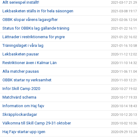
Allt seriespel inställt!
2021-03-17 21:29
Lekbasketen ställs in för hela säsongen
2021-03-08 19:17
OBBK slopar vårens lagavgifter
2021-02-06 12:54
Status för OBBKs lag gällande träning
2021-01-22 16:11
Lättnader i restriktionerna för yngre
2021-01-22 16:02
Träningsläget i våra lag
2021-01-16 10:58
Lekbasketen pausar
2020-11-12 12:02
Restriktioner även i Kalmar Län
2020-11-10 14:32
Alla matcher pausas
2020-11-06 11:04
OBBK startar ny verksamhet
2020-11-03 12:21
Inför Skill Camp 2020
2020-10-27 19:02
Matchvärd schema
2020-10-17 19:33
Information om Haj fajv
2020-10-14 18:43
Skräpplockardagar
2020-10-12 20:13
Välkomna till Skill Camp 29-31 oktober
2020-10-02 10:36
Haj Fajv startar upp igen
2020-09-29 15:24