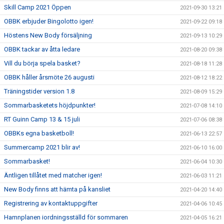
Skill Camp 2021 Öppen
2021-09-30 13:21
OBBK erbjuder Bingolotto igen!
2021-09-22 09:18
Höstens New Body försäljning
2021-09-13 10:29
OBBK tackar av åtta ledare
2021-08-20 09:38
Vill du börja spela basket?
2021-08-18 11:28
OBBK håller årsmöte 26 augusti
2021-08-12 18:22
Träningstider version 1.8
2021-08-09 15:29
Sommarbasketets höjdpunkter!
2021-07-08 14:10
RT Guinn Camp 13 & 15 juli
2021-07-06 08:38
OBBKs egna basketboll!
2021-06-13 22:57
Summercamp 2021 blir av!
2021-06-10 16:00
Sommarbasket!
2021-06-04 10:30
Äntligen tillåtet med matcher igen!
2021-06-03 11:21
New Body finns att hämta på kansliet
2021-04-20 14:40
Registrering av kontaktuppgifter
2021-04-06 10:45
Hamnplanen iordningsställd för sommaren
2021-04-05 16:21