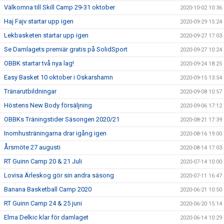
Välkomna till Skill Camp 29-31 oktober
2020-10-02 10:36
Haj Fajv startar upp igen
2020-09-29 15:24
Lekbasketen startar upp igen
2020-09-27 17:03
Se Damlagets premiär gratis på SolidSport
2020-09-27 10:24
OBBK startar två nya lag!
2020-09-24 18:25
Easy Basket 10 oktober i Oskarshamn
2020-09-15 13:54
Tränarutbildningar
2020-09-08 10:57
Höstens New Body försäljning
2020-09-06 17:12
OBBKs Träningstider Säsongen 2020/21
2020-08-21 17:39
Inomhusträningarna drar igång igen
2020-08-16 19:00
Årsmöte 27 augusti
2020-08-14 17:03
RT Guinn Camp 20 & 21 Juli
2020-07-14 10:00
Lovisa Ärleskog gör sin andra säsong
2020-07-11 16:47
Banana Basketball Camp 2020
2020-06-21 10:50
RT Guinn Camp 24 & 25 juni
2020-06-20 15:14
Elma Delkic klar för damlaget
2020-06-14 10:29