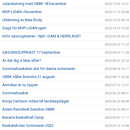
Julavslutning med OBBK 18 December
2023-12-05 16:01
MVP-LIGAN i November
2023-11-12 20:48
Utlämning av New Body
2023-10-25 08:18
Dags för MVP-LIGAN igen!
2023-10-19 15:42
Inför säsongstarten - Nytt i DAM & HERRLAGET
2023-09-30 00:22
2023-09-22 17:22
SÄSONGSUPPKAST 17 September
2023-09-02 17:28
Är det dig vi letar efter?
2023-08-31 22:24
Sommarbasketen slut för denna sommaren
2023-08-18 16:17
OBBK håller årsmöte 31 augusti
2023-08-17 20:00
Anmälan är nu öppen
2023-07-15 12:57
Sommarbasket
2023-06-23 08:51
Ronja Carlsson vidare till landslagsläger
2023-06-23 08:48
Adam Ramstedt besöker OBBK
2023-06-23 08:47
Banana Basketball Camp
2023-06-01 11:17
Basketskolan Sommaren 2023
2023-05-15 12:48