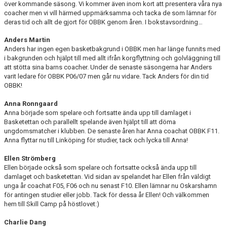
över kommande säsong. Vi kommer även inom kort att presentera våra nya
KALENDER
coacher men vi vill härmed uppmärksamma och tacka de som lämnar för
deras tid och allt de gjort för OBBK genom åren. I bokstavsordning…
MATCHER
Anders Martin
Anders har ingen egen basketbakgrund i OBBK men har länge funnits med
MEDLEMSSKAP
i bakgrunden och hjälpt till med allt ifrån korgflyttning och golvläggning till
att stötta sina barns coacher. Under de senaste säsongerna har Anders
HJÄLPFOND
varit ledare för OBBK P06/07 men går nu vidare. Tack Anders för din tid
OBBK!
STYRELSEN
Anna Ronngaard
Anna började som spelare och fortsatte ända upp till damlaget i
SCHYSST IDROTT LF KALMAR
Basketettan och parallellt spelande även hjälpt till att döma
ungdomsmatcher i klubben. De senaste åren har Anna coachat OBBK F11.
Anna flyttar nu till Linköping för studier, tack och lycka till Anna!
Ellen Strömberg
Ellen började också som spelare och fortsatte också ända upp till
damlaget och basketettan. Vid sidan av spelandet har Ellen från väldigt
unga år coachat F05, F06 och nu senast F10. Ellen lämnar nu Oskarshamn
för antingen studier eller jobb. Tack för dessa år Ellen! Och välkommen
hem till Skill Camp på höstlovet:)
Charlie Dang