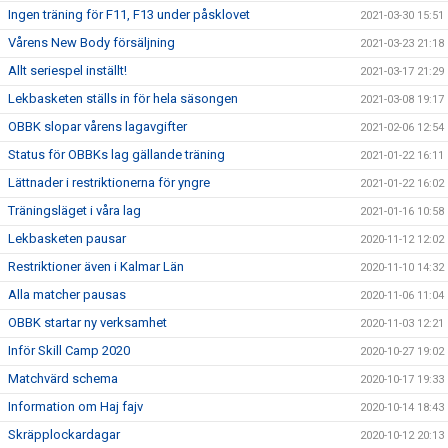
Ingen träning för F11, F13 under påsklovet
2021-03-30 15:51
Vårens New Body försäljning
2021-03-23 21:18
Allt seriespel inställt!
2021-03-17 21:29
Lekbasketen ställs in för hela säsongen
2021-03-08 19:17
OBBK slopar vårens lagavgifter
2021-02-06 12:54
Status för OBBKs lag gällande träning
2021-01-22 16:11
Lättnader i restriktionerna för yngre
2021-01-22 16:02
Träningsläget i våra lag
2021-01-16 10:58
Lekbasketen pausar
2020-11-12 12:02
Restriktioner även i Kalmar Län
2020-11-10 14:32
Alla matcher pausas
2020-11-06 11:04
OBBK startar ny verksamhet
2020-11-03 12:21
Inför Skill Camp 2020
2020-10-27 19:02
Matchvärd schema
2020-10-17 19:33
Information om Haj fajv
2020-10-14 18:43
Skräpplockardagar
2020-10-12 20:13