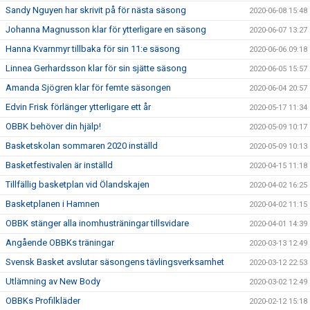
Sandy Nguyen har skrivit på för nästa säsong
2020-06-08 15:48
Johanna Magnusson klar för ytterligare en säsong
2020-06-07 13:27
Hanna Kvarnmyr tillbaka för sin 11:e säsong
2020-06-06 09:18
Linnea Gerhardsson klar för sin sjätte säsong
2020-06-05 15:57
Amanda Sjögren klar för femte säsongen
2020-06-04 20:57
Edvin Frisk förlänger ytterligare ett år
2020-05-17 11:34
OBBK behöver din hjälp!
2020-05-09 10:17
Basketskolan sommaren 2020 inställd
2020-05-09 10:13
Basketfestivalen är inställd
2020-04-15 11:18
Tillfällig basketplan vid Ölandskajen
2020-04-02 16:25
Basketplanen i Hamnen
2020-04-02 11:15
OBBK stänger alla inomhusträningar tillsvidare
2020-04-01 14:39
Angående OBBKs träningar
2020-03-13 12:49
Svensk Basket avslutar säsongens tävlingsverksamhet
2020-03-12 22:53
Utlämning av New Body
2020-03-02 12:49
OBBKs Profilkläder
2020-02-12 15:18