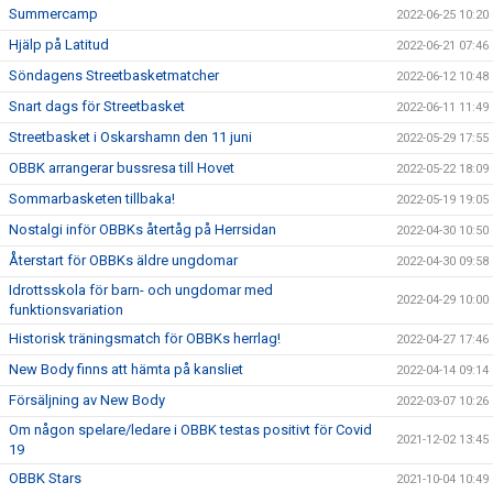
Summercamp
2022-06-25 10:20
Hjälp på Latitud
2022-06-21 07:46
Söndagens Streetbasketmatcher
2022-06-12 10:48
Snart dags för Streetbasket
2022-06-11 11:49
Streetbasket i Oskarshamn den 11 juni
2022-05-29 17:55
OBBK arrangerar bussresa till Hovet
2022-05-22 18:09
Sommarbasketen tillbaka!
2022-05-19 19:05
Nostalgi inför OBBKs återtåg på Herrsidan
2022-04-30 10:50
Återstart för OBBKs äldre ungdomar
2022-04-30 09:58
Idrottsskola för barn- och ungdomar med
2022-04-29 10:00
funktionsvariation
Historisk träningsmatch för OBBKs herrlag!
2022-04-27 17:46
New Body finns att hämta på kansliet
2022-04-14 09:14
Försäljning av New Body
2022-03-07 10:26
Om någon spelare/ledare i OBBK testas positivt för Covid
2021-12-02 13:45
19
OBBK Stars
2021-10-04 10:49