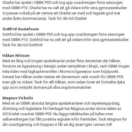
Charlie har spelat i OBBK P05 och tog upp coachningen förra säsongen
med OBBK P13. Charlie har nu valt att gå vidare inför sina gymnasiestudier.
Vi passar också på att nämna att Charlie var med och lagade god mat
under årets Summercamp. Tack för din tid Charlie!
Gottfrid Gustafsson
Gottfrid har spelat i OBBK P05 och tog upp coachningen förra säsongen
med OBBK P13. Gottfrid har nu valt att gå vidare inför sina gymnasiestudier.
Tack för din tid Gottfrid!
Håkan Nilsson
Med en lång och trogen spelarkarriär under flera decennier där Håkan,
förutom en ligasäsong i Nässjö under värnplikten i Eksjö, varit OBBK trogen
hela tiden med lagkaptensrollen i Atomics ligasejour som höjdpunkt.
Senast har Håkan under nästan ett decennium varit coach för OBBK P05
men går nu vidare. Tack för allt Håkan, som redan lovat att fortsätta dyka
upp som omtyckt domare på våra ungdomsmatcher.
Magnus Virbulis
Med en av OBBK absolut längsta spelarkarriärer och styrelseuppdrag,
dömning och lagledare för herrlaget har Magnus under större delen av
2010-talet coachat OBBK P05. Nu läggs taktiktavlan på hyllan men
valberedningen har fått positiva signaler inför framtiden. Tack Magnus för
din coachgärning och hoppas vi får se dig snart igen i annan roll!