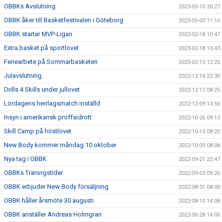
OBBKs Avslutning
2023-05-10 20:27
OBBK åker till Basketfestivalen i Göteborg
2023-05-03 11:16
OBBK startar MVP-Ligan
2023-02-18 10:47
Extra basket på sportlovet
2023-02-18 10:43
Feriearbete på Sommarbasketen
2023-02-15 12:25
Julavslutning
2022-12-14 22:30
Drills 4 Skills under jullovet
2022-12-12 08:25
Lördagens herrlagsmatch inställd
2022-12-09 14:56
Insyn i amerikansk proffsidrott
2022-10-26 09:13
Skill Camp på höstlovet
2022-10-13 08:20
New Body kommer måndag 10 oktober
2022-10-09 08:08
Nya tag i OBBK
2022-09-21 22:47
OBBKs Träningstider
2022-09-03 09:26
OBBK erbjuder New Body försäljning
2022-08-31 08:00
OBBK håller årsmöte 30 augusti
2022-08-10 14:08
OBBK anställer Andreas Holmgran
2022-06-28 14:00