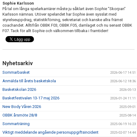
Sophie Karlsson
På tal om långa spelarkarriärer måste ju såklart även Sophie ”Skorpan”
Karlsson nämnas. Utöver spelandet har Sophie även sysslat med
styrelseuppdrag, statistikförning, sekretariat och kanske allra främst
coachandet. Alltifrån OBBK F03, OBBK F05, damlaget och nu senast OBBK
F07. Tack för allt Sophie och välkommen tillbaka i framtiden!
Nyhetsarkiv
Sommarbasket
2026-06-17 14:51
Anmälda till årets basketskola
2026-06-12 18:36
Basketskolan 2026
2026-05-13
Basketfestivalen 13-17 maj 2026
2026-01-24 11:11
New Body Våren 2026
2025-09-01
OBBK årsmöte 28/8
2025-08-14
Sommarträning
2025-06-19 16:23
Viktigt meddelande angående personuppgiftsincident
2025-02-07 14:44