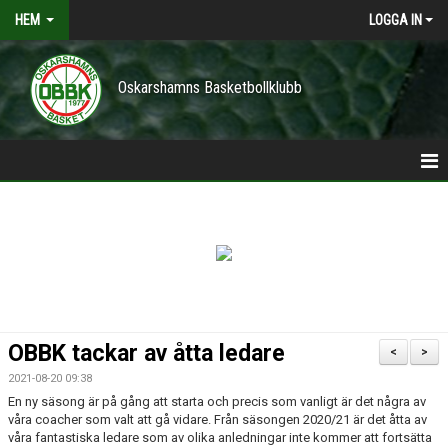
HEM
LOGGA IN
Oskarshamns Basketbollklubb
HEM
POLICY
NYHETER
TRÄNINGSTIDER
OBBK tackar av åtta ledare
<
>
VÅRA LAG/TRÄNARE
2021-08-20 09:38
En ny säsong är på gång att starta och precis som vanligt är det några av
KONTAKT
våra coacher som valt att gå vidare. Från säsongen 2020/21 är det åtta av
våra fantastiska ledare som av olika anledningar inte kommer att fortsätta