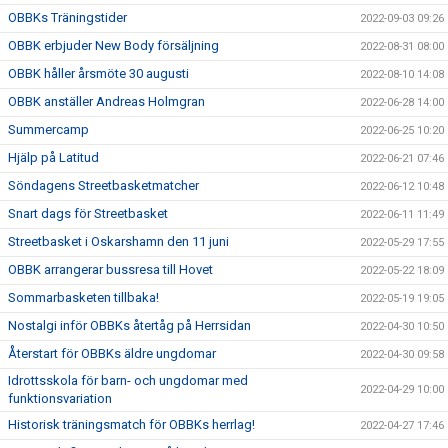
OBBKs Träningstider
2022-09-03 09:26
OBBK erbjuder New Body försäljning
2022-08-31 08:00
OBBK håller årsmöte 30 augusti
2022-08-10 14:08
OBBK anställer Andreas Holmgran
2022-06-28 14:00
Summercamp
2022-06-25 10:20
Hjälp på Latitud
2022-06-21 07:46
Söndagens Streetbasketmatcher
2022-06-12 10:48
Snart dags för Streetbasket
2022-06-11 11:49
Streetbasket i Oskarshamn den 11 juni
2022-05-29 17:55
OBBK arrangerar bussresa till Hovet
2022-05-22 18:09
Sommarbasketen tillbaka!
2022-05-19 19:05
Nostalgi inför OBBKs återtåg på Herrsidan
2022-04-30 10:50
Återstart för OBBKs äldre ungdomar
2022-04-30 09:58
Idrottsskola för barn- och ungdomar med
2022-04-29 10:00
funktionsvariation
Historisk träningsmatch för OBBKs herrlag!
2022-04-27 17:46