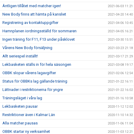
Äntligen tillåtet med matcher igen!
2021-06-03 11:21
New Body finns att hämta på kansliet
2021-04-20 14:40
Registrering av kontaktuppgifter
2021-04-06 10:45
Hamnplanen iordningsställd för sommaren
2021-04-05 16:21
Ingen träning för F11, F13 under påsklovet
2021-03-30 15:51
Vårens New Body försäljning
2021-03-23 21:18
Allt seriespel inställt!
2021-03-17 21:29
Lekbasketen ställs in för hela säsongen
2021-03-08 19:17
OBBK slopar vårens lagavgifter
2021-02-06 12:54
Status för OBBKs lag gällande träning
2021-01-22 16:11
Lättnader i restriktionerna för yngre
2021-01-22 16:02
Träningsläget i våra lag
2021-01-16 10:58
Lekbasketen pausar
2020-11-12 12:02
Restriktioner även i Kalmar Län
2020-11-10 14:32
Alla matcher pausas
2020-11-06 11:04
OBBK startar ny verksamhet
2020-11-03 12:21