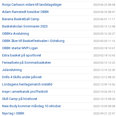
Ronja Carlsson vidare till landslagsläger
2023-06-23 08:48
Adam Ramstedt besöker OBBK
2023-06-23 08:47
Banana Basketball Camp
2023-06-01 11:17
Basketskolan Sommaren 2023
2023-05-15 12:48
OBBKs Avslutning
2023-05-10 20:27
OBBK åker till Basketfestivalen i Göteborg
2023-05-03 11:16
OBBK startar MVP-Ligan
2023-02-18 10:47
Extra basket på sportlovet
2023-02-18 10:43
Feriearbete på Sommarbasketen
2023-02-15 12:25
Julavslutning
2022-12-14 22:30
Drills 4 Skills under jullovet
2022-12-12 08:25
Lördagens herrlagsmatch inställd
2022-12-09 14:56
Insyn i amerikansk proffsidrott
2022-10-26 09:13
Skill Camp på höstlovet
2022-10-13 08:20
New Body kommer måndag 10 oktober
2022-10-09 08:08
Nya tag i OBBK
2022-09-21 22:47