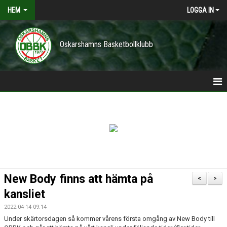
HEM
LOGGA IN
Oskarshamns Basketbollklubb
HEM
POLICY
NYHETER
TRÄNINGSTIDER
New Body finns att hämta på
<
>
VÅRA LAG/TRÄNARE
kansliet
2022-04-14 09:14
KONTAKT
Under skärtorsdagen så kommer vårens första omgång av New Body till