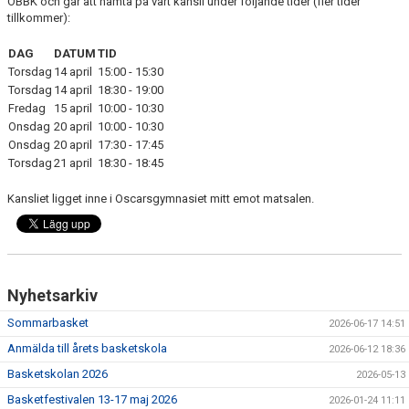
OBBK och går att hämta på vårt kansli under följande tider (fler tider
KALENDER
tillkommer):
MATCHER
DAG
DATUM
TID
Torsdag
14 april
15:00 - 15:30
MEDLEMSSKAP
Torsdag
14 april
18:30 - 19:00
Fredag
15 april
10:00 - 10:30
Onsdag
20 april
10:00 - 10:30
HJÄLPFOND
Onsdag
20 april
17:30 - 17:45
Torsdag
21 april
18:30 - 18:45
STYRELSEN
Kansliet ligget inne i Oscarsgymnasiet mitt emot matsalen.
SCHYSST IDROTT LF KALMAR
Nyhetsarkiv
Sommarbasket
2026-06-17 14:51
Anmälda till årets basketskola
2026-06-12 18:36
Basketskolan 2026
2026-05-13
Basketfestivalen 13-17 maj 2026
2026-01-24 11:11