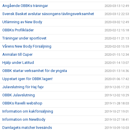
Angående OBBKs träningar
2020-03-13 12:49
Svensk Basket avslutar säsongens tävlingsverksamhet
2020-03-12 22:53
Utlämning av New Body
2020-03-02 12:49
OBBKs Profilkläder
2020-02-12 15:18
Träningar under sportlovet
2020-02-11 21:13
Vårens New Body Försäljning
2020-02-03 15:59
Anmälan till Cuper
2020-01-15 12:34
Hjälp under Latitud
2020-01-14 13:07
OBBK startar verksamhet för de yngsta
2020-01-13 14:36
Uppstart igen för OBBK lagen!
2020-01-06 17:42
Julavslutning för Haj fajv
2019-12-05 17:23
OBBK Julavslutning
2019-12-02 10:29
OBBKs Ravelli webshop
2019-11-28 18:03
Information om kakförsäljning
2019-10-27 19:01
Information om NewBody
2019-10-27 18:41
Damlagets matcher livesänds
2019-10-09 10:03