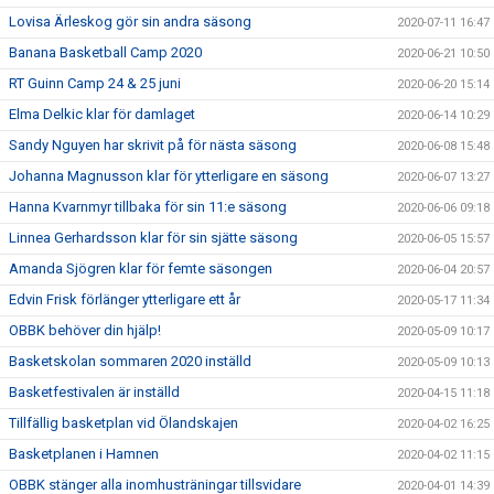
Lovisa Ärleskog gör sin andra säsong
2020-07-11 16:47
Banana Basketball Camp 2020
2020-06-21 10:50
RT Guinn Camp 24 & 25 juni
2020-06-20 15:14
Elma Delkic klar för damlaget
2020-06-14 10:29
Sandy Nguyen har skrivit på för nästa säsong
2020-06-08 15:48
Johanna Magnusson klar för ytterligare en säsong
2020-06-07 13:27
Hanna Kvarnmyr tillbaka för sin 11:e säsong
2020-06-06 09:18
Linnea Gerhardsson klar för sin sjätte säsong
2020-06-05 15:57
Amanda Sjögren klar för femte säsongen
2020-06-04 20:57
Edvin Frisk förlänger ytterligare ett år
2020-05-17 11:34
OBBK behöver din hjälp!
2020-05-09 10:17
Basketskolan sommaren 2020 inställd
2020-05-09 10:13
Basketfestivalen är inställd
2020-04-15 11:18
Tillfällig basketplan vid Ölandskajen
2020-04-02 16:25
Basketplanen i Hamnen
2020-04-02 11:15
OBBK stänger alla inomhusträningar tillsvidare
2020-04-01 14:39