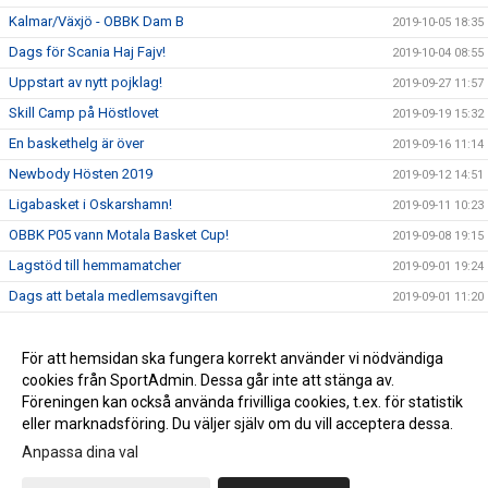
Kalmar/Växjö - OBBK Dam B
2019-10-05 18:35
Dags för Scania Haj Fajv!
2019-10-04 08:55
Uppstart av nytt pojklag!
2019-09-27 11:57
Skill Camp på Höstlovet
2019-09-19 15:32
En baskethelg är över
2019-09-16 11:14
Newbody Hösten 2019
2019-09-12 14:51
Ligabasket i Oskarshamn!
2019-09-11 10:23
OBBK P05 vann Motala Basket Cup!
2019-09-08 19:15
Lagstöd till hemmamatcher
2019-09-01 19:24
Dags att betala medlemsavgiften
2019-09-01 11:20
Intresseanmälan för Basket!
2019-08-23 17:44
OBBK har en ny hemsida!
För att hemsidan ska fungera korrekt använder vi nödvändiga
2019-08-20 20:54
cookies från SportAdmin. Dessa går inte att stänga av.
Välkommen tillbaka Edvin!
2019-07-23 16:35
Föreningen kan också använda frivilliga cookies, t.ex. för statistik
eller marknadsföring. Du väljer själv om du vill acceptera dessa.
Anpassa dina val
Cookie-inställningar
Gå till Webbversion