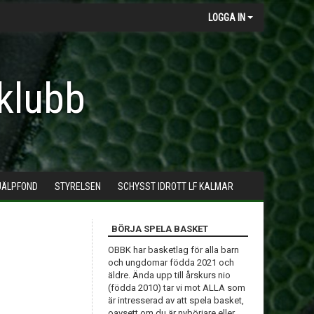
LOGGA IN
klubb
JÄLPFOND
STYRELSEN
SCHYSST IDROTT LF KALMAR
BÖRJA SPELA BASKET
OBBK har basketlag för alla barn
och ungdomar födda 2021 och
äldre. Ända upp till årskurs nio
(födda 2010) tar vi mot ALLA som
är intresserad av att spela basket,
oavsett om du är nybörjare eller