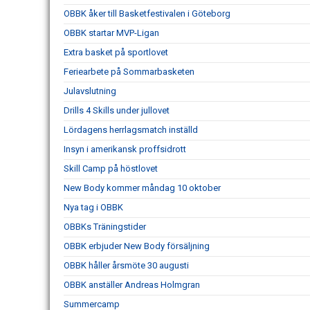
OBBK åker till Basketfestivalen i Göteborg
OBBK startar MVP-Ligan
Extra basket på sportlovet
Feriearbete på Sommarbasketen
Julavslutning
Drills 4 Skills under jullovet
Lördagens herrlagsmatch inställd
Insyn i amerikansk proffsidrott
Skill Camp på höstlovet
New Body kommer måndag 10 oktober
Nya tag i OBBK
OBBKs Träningstider
OBBK erbjuder New Body försäljning
OBBK håller årsmöte 30 augusti
OBBK anställer Andreas Holmgran
Summercamp