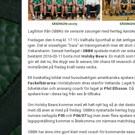
Lagfoton från OBBKs tre senaste säsonger med herrlag, kanske
Fredagen den 6 maj kl. 17:15 i Vallhalla Sporthall är det äntli
igen. Det är visserligen ”bara” en träningsmatch men ett stort 
Oskarshamn. Senast herrlaget i
OBBK
spelade match var sist
bestämt 2016-03-11 borta mot
Holsby Bears
. En match som 
gör att det nu, lite drygt sex år senare, blir chans till revansc
motståndet på fredag kväll nästa vecka.
Ett basketlag bildat med huvudsakligen amerikanska spelare if
Fackelbärarna
i Holsbybrunn strax utanför Vetlanda. Laget 
bibelskolan och ansvarig coach för laget är
Phil Ellisson
. Då
spelare kvar i deras lag från sex år tillbaka.
Om Holsby Bears kommer med ett helt nytt lag så är det desto
med då även är med på fredag. OBBKs nystartade herrlag bygger
numera nerlagda
P05
och
P06/07
lag men även flera spelare so
laguppställning kommer vi återkomma om närmare matchdag
OBBK har ännu inte gjort klart med coach för kommande säs