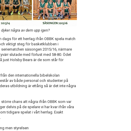
 dyker några av dem upp igen?
gen dags för ett herrlag ifrån OBBK spela match
och viktigt steg för basketklubben i
a seriematchen säsongen 2015/16, närmare
tyvärr slutade med förlust med 58-80. Ödet
h då just Holsby Bears är de som står för
rån den internationella bibelskolan
består av både personal och studenter på
 deras utbildning är ettårig så är det inte några
 större chans att några ifrån OBBK som var
 delvis på de spelare vi har kvar ifrån våra
m tidigare spelat i vårt herrlag. Exakt
.
ong men styrelsen