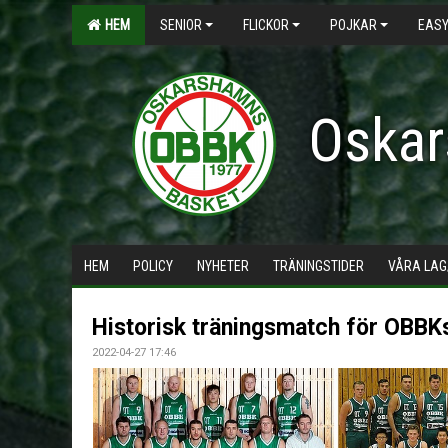
HEM
SENIOR
FLICKOR
POJKAR
EASY
Oskar
HEM
POLICY
NYHETER
TRÄNINGSTIDER
VÅRA LAG
Historisk träningsmatch för OBBKs
2022-04-27 17:46