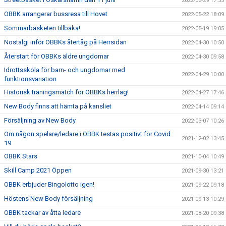
2022-05-29 17:55
OBBK arrangerar bussresa till Hovet
2022-05-22 18:09
Sommarbasketen tillbaka!
2022-05-19 19:05
Nostalgi inför OBBKs återtåg på Herrsidan
2022-04-30 10:50
Återstart för OBBKs äldre ungdomar
2022-04-30 09:58
Idrottsskola för barn- och ungdomar med
2022-04-29 10:00
funktionsvariation
Historisk träningsmatch för OBBKs herrlag!
2022-04-27 17:46
New Body finns att hämta på kansliet
2022-04-14 09:14
Försäljning av New Body
2022-03-07 10:26
Om någon spelare/ledare i OBBK testas positivt för Covid
2021-12-02 13:45
19
OBBK Stars
2021-10-04 10:49
Skill Camp 2021 Öppen
2021-09-30 13:21
OBBK erbjuder Bingolotto igen!
2021-09-22 09:18
Höstens New Body försäljning
2021-09-13 10:29
OBBK tackar av åtta ledare
2021-08-20 09:38