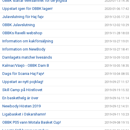
OBBK startar verksamhet för de yngsta
2020-01-13 14:36
Uppstart igen för OBBK lagen!
2020-01-06 17:42
Julavslutning för Haj fajv
2019-12-05 17:23
OBBK Julavslutning
2019-12-02 10:29
OBBKs Ravelli webshop
2019-11-28 18:03
Information om kakförsäljning
2019-10-27 19:01
Information om NewBody
2019-10-27 18:41
Damlagets matcher livesänds
2019-10-09 10:03
Kalmar/Växjö - OBBK Dam B
2019-10-05 18:35
Dags för Scania Haj Fajv!
2019-10-04 08:55
Uppstart av nytt pojklag!
2019-09-27 11:57
Skill Camp på Höstlovet
2019-09-19 15:32
En baskethelg är över
2019-09-16 11:14
Newbody Hösten 2019
2019-09-12 14:51
Ligabasket i Oskarshamn!
2019-09-11 10:23
OBBK P05 vann Motala Basket Cup!
2019-09-08 19:15