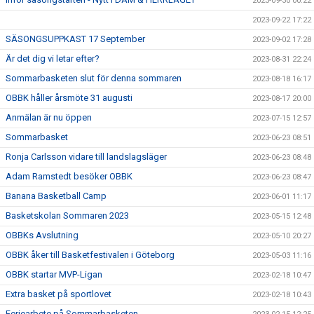
2023-09-30 00:22
2023-09-22 17:22
SÄSONGSUPPKAST 17 September
2023-09-02 17:28
Är det dig vi letar efter?
2023-08-31 22:24
Sommarbasketen slut för denna sommaren
2023-08-18 16:17
OBBK håller årsmöte 31 augusti
2023-08-17 20:00
Anmälan är nu öppen
2023-07-15 12:57
Sommarbasket
2023-06-23 08:51
Ronja Carlsson vidare till landslagsläger
2023-06-23 08:48
Adam Ramstedt besöker OBBK
2023-06-23 08:47
Banana Basketball Camp
2023-06-01 11:17
Basketskolan Sommaren 2023
2023-05-15 12:48
OBBKs Avslutning
2023-05-10 20:27
OBBK åker till Basketfestivalen i Göteborg
2023-05-03 11:16
OBBK startar MVP-Ligan
2023-02-18 10:47
Extra basket på sportlovet
2023-02-18 10:43
Feriearbete på Sommarbasketen