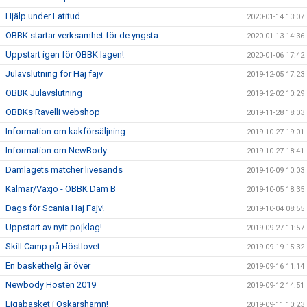
Hjälp under Latitud
2020-01-14 13:07
OBBK startar verksamhet för de yngsta
2020-01-13 14:36
Uppstart igen för OBBK lagen!
2020-01-06 17:42
Julavslutning för Haj fajv
2019-12-05 17:23
OBBK Julavslutning
2019-12-02 10:29
OBBKs Ravelli webshop
2019-11-28 18:03
Information om kakförsäljning
2019-10-27 19:01
Information om NewBody
2019-10-27 18:41
Damlagets matcher livesänds
2019-10-09 10:03
Kalmar/Växjö - OBBK Dam B
2019-10-05 18:35
Dags för Scania Haj Fajv!
2019-10-04 08:55
Uppstart av nytt pojklag!
2019-09-27 11:57
Skill Camp på Höstlovet
2019-09-19 15:32
En baskethelg är över
2019-09-16 11:14
Newbody Hösten 2019
2019-09-12 14:51
Ligabasket i Oskarshamn!
2019-09-11 10:23