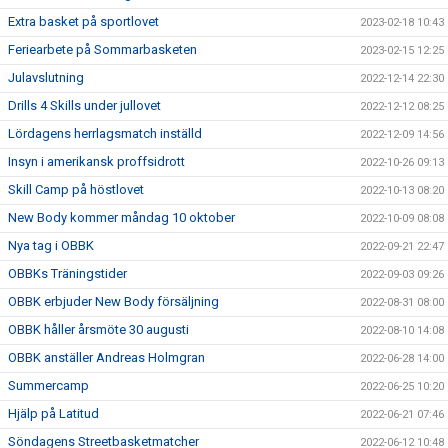
Extra basket på sportlovet
2023-02-18 10:43
Feriearbete på Sommarbasketen
2023-02-15 12:25
Julavslutning
2022-12-14 22:30
Drills 4 Skills under jullovet
2022-12-12 08:25
Lördagens herrlagsmatch inställd
2022-12-09 14:56
Insyn i amerikansk proffsidrott
2022-10-26 09:13
Skill Camp på höstlovet
2022-10-13 08:20
New Body kommer måndag 10 oktober
2022-10-09 08:08
Nya tag i OBBK
2022-09-21 22:47
OBBKs Träningstider
2022-09-03 09:26
OBBK erbjuder New Body försäljning
2022-08-31 08:00
OBBK håller årsmöte 30 augusti
2022-08-10 14:08
OBBK anställer Andreas Holmgran
2022-06-28 14:00
Summercamp
2022-06-25 10:20
Hjälp på Latitud
2022-06-21 07:46
Söndagens Streetbasketmatcher
2022-06-12 10:48