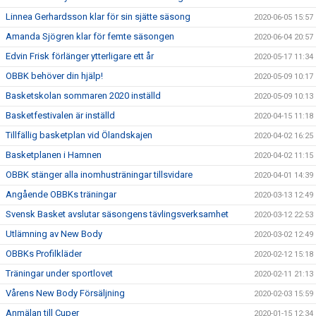
Linnea Gerhardsson klar för sin sjätte säsong
2020-06-05 15:57
Amanda Sjögren klar för femte säsongen
2020-06-04 20:57
Edvin Frisk förlänger ytterligare ett år
2020-05-17 11:34
OBBK behöver din hjälp!
2020-05-09 10:17
Basketskolan sommaren 2020 inställd
2020-05-09 10:13
Basketfestivalen är inställd
2020-04-15 11:18
Tillfällig basketplan vid Ölandskajen
2020-04-02 16:25
Basketplanen i Hamnen
2020-04-02 11:15
OBBK stänger alla inomhusträningar tillsvidare
2020-04-01 14:39
Angående OBBKs träningar
2020-03-13 12:49
Svensk Basket avslutar säsongens tävlingsverksamhet
2020-03-12 22:53
Utlämning av New Body
2020-03-02 12:49
OBBKs Profilkläder
2020-02-12 15:18
Träningar under sportlovet
2020-02-11 21:13
Vårens New Body Försäljning
2020-02-03 15:59
Anmälan till Cuper
2020-01-15 12:34